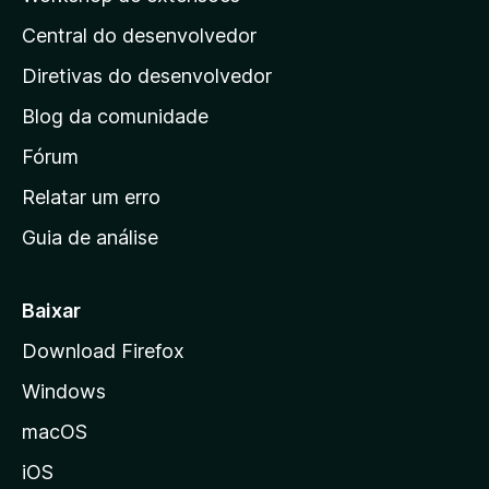
á
Central do desenvolvedor
g
i
Diretivas do desenvolvedor
n
Blog da comunidade
a
i
Fórum
n
Relatar um erro
i
Guia de análise
c
i
a
Baixar
l
Download Firefox
d
Windows
a
M
macOS
o
iOS
z