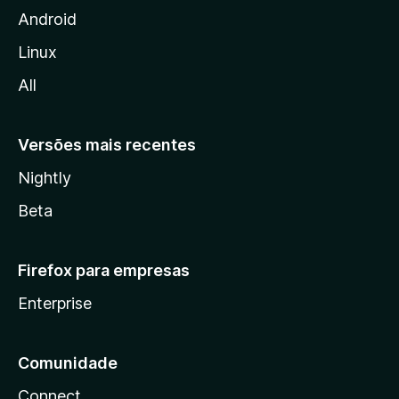
i
Android
l
Linux
l
All
a
Versões mais recentes
Nightly
Beta
Firefox para empresas
Enterprise
Comunidade
Connect