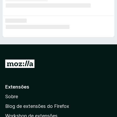
I
r
p
a
Extensões
r
Sobre
a
a
Blog de extensões do Firefox
p
Workshop de extensões