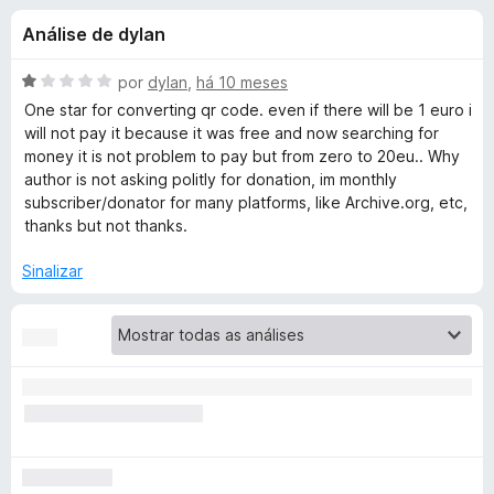
e
4
d
Análise de dylan
,
o
s
3
r
d
A
por
dylan
,
há 10 meses
F
d
e
v
One star for converting qr code. even if there will be 1 euro i
i
5
a
will not pay it because it was free and now searching for
l
r
money it is not problem to pay but from zero to 20eu.. Why
e
i
e
author is not asking politly for donation, im monthly
a
subscriber/donator for many platforms, like Archive.org, etc,
f
V
d
thanks but not thanks.
o
o
x
i
e
Sinalizar
m
1
d
d
e
e
5
o
D