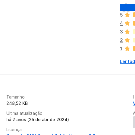
A
i
5
n
4
d
a
3
n
2
ã
1
o
e
Ler tod
x
i
s
t
e
m
Tamanho
a
248,52 KB
v
Ultima atualização
a
há 2 anos (25 de abr de 2024)
l
i
Licença
a