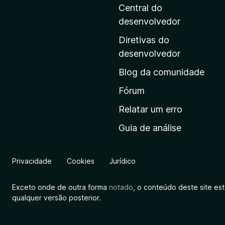
g
Central do
i
desenvolvedor
n
Diretivas do
a
desenvolvedor
i
Blog da comunidade
n
i
Fórum
c
Relatar um erro
i
Guia de análise
a
l
d
Privacidade
Cookies
Jurídico
a
M
Exceto onde de outra forma
notado
, o conteúdo deste site es
o
qualquer versão posterior.
z
i