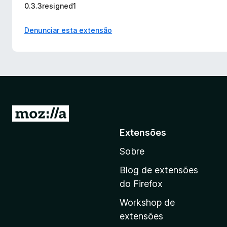
0.3.3resigned1
Denunciar esta extensão
I
r
Extensões
p
Sobre
a
r
Blog de extensões
a
do Firefox
a
Workshop de
p
extensões
á