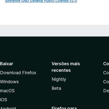
Somente GNU General Public License v2.0
ç
õ
e
s
Baixar
Versões mais
Co
recentes
Download Firefox
Co
Nightly
Windows
Co
Beta
macOS
De
iOS
Firefox para
Android