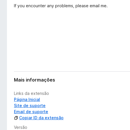
t
d
If you encounter any problems, please email me.
e
o
n
r
s
F
ã
o
i
r
e
f
o
x
Mais informações
Links da extensão
Página Inicial
Site de suporte
Email de suporte
Copiar ID da extensão
Versão