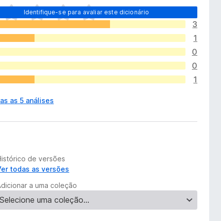
Identifique-se para avaliar este dicionário
3
1
0
0
1
as as 5 análises
Histórico de versões
Ver todas as versões
Adicionar a uma coleção