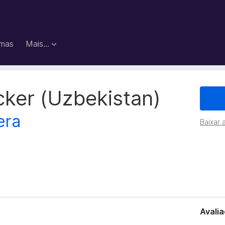
mas
Mais…
ker (Uzbekistan)
era
Baixar 
Avalia