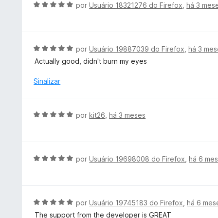
A
por
Usuário 18321276 do Firefox
,
há 3 mes
d
o
v
e
e
a
5
m
l
5
i
A
por
Usuário 19887039 do Firefox
,
há 3 mes
d
a
v
e
Actually good, didn't burn my eyes
d
a
5
o
l
Sinalizar
e
i
m
a
5
d
A
por
kit26
,
há 3 meses
d
o
v
e
e
a
5
m
l
5
i
A
por
Usuário 19698008 do Firefox
,
há 6 me
d
a
v
e
d
a
5
o
l
e
i
A
por
Usuário 19745183 do Firefox
,
há 6 mes
m
a
v
The support from the developer is GREAT
5