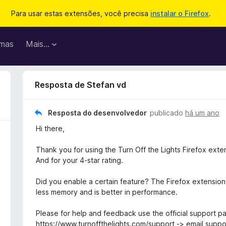
Para usar estas extensões, você precisa
instalar o Firefox
.
mas
Mais…
Resposta de Stefan vd
Resposta do desenvolvedor
publicado
há um ano
Hi there,
Thank you for using the Turn Off the Lights Firefox exte
And for your 4-star rating.
Did you enable a certain feature? The Firefox extension i
less memory and is better in performance.
Please for help and feedback use the official support p
https://www.turnoffthelights.com/support -> email suppo