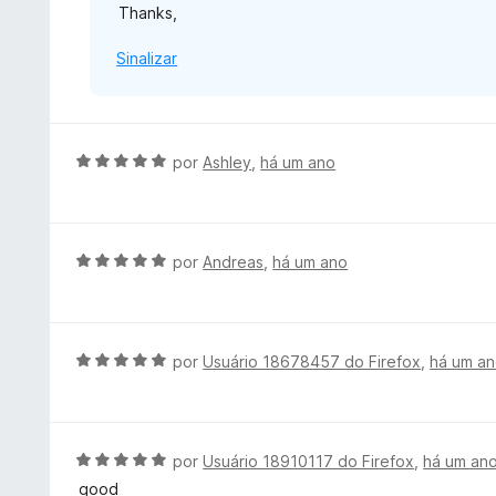
Thanks,
Sinalizar
A
por
Ashley
,
há um ano
v
a
l
i
A
por
Andreas
,
há um ano
a
v
d
a
o
l
e
i
A
por
Usuário 18678457 do Firefox
,
há um a
m
a
v
5
d
a
d
o
l
e
e
i
A
por
Usuário 18910117 do Firefox
,
há um an
5
m
a
v
good
5