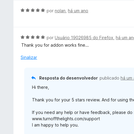
a
5
d
A
por
nolan
,
há um ano
d
o
v
e
e
a
5
m
l
5
i
A
por
Usuário 19026985 do Firefox
,
há um an
d
a
v
e
Thank you for addon works fine...
d
a
5
o
l
Sinalizar
e
i
m
a
5
d
Resposta do desenvolvedor
publicado
há um
d
o
e
Hi there,
e
5
m
Thank you for your 5 stars review. And for using th
5
d
If you need any help or have feedback, please do n
e
www.turnoffthelights.com/support
5
I am happy to help you.