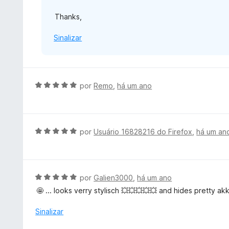
Thanks,
Sinalizar
A
por
Remo
,
há um ano
v
a
l
i
A
por
Usuário 16828216 do Firefox
,
há um an
a
v
d
a
o
l
e
i
A
por
Galien3000
,
há um ano
m
a
v
🤩 ... looks verry stylisch 💥💥💥💥💥 and hides pretty akk
5
d
a
d
o
l
Sinalizar
e
e
i
5
m