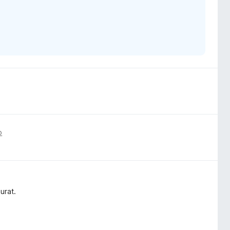
o
urat.