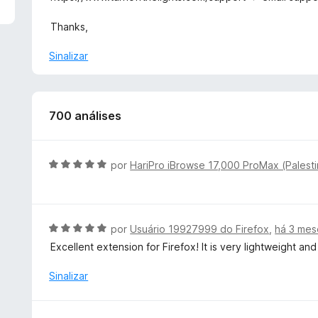
Thanks,
Sinalizar
700 análises
A
por
HariPro iBrowse 17,000 ProMax (Palesti
v
a
l
i
A
por
Usuário 19927999 do Firefox
,
há 3 mes
a
v
Excellent extension for Firefox! It is very lightweight a
d
a
o
l
Sinalizar
e
i
m
a
5
d