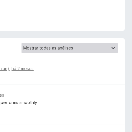
nian)
,
há 2 meses
es
nd performs smoothly