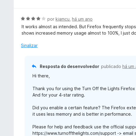
e
a
5
m
l
5
i
A
por
kjamcu
,
há um ano
d
a
v
e
It works almost as intended. But Firefox frequently sto
d
a
5
shows increased memory usage almost to 100%, I just do
o
l
e
i
Sinalizar
m
a
1
d
d
o
Resposta do desenvolvedor
publicado
há um
e
e
5
Hi there,
m
4
Thank you for using the Turn Off the Lights Firefox
d
And for your 4-star rating.
e
5
Did you enable a certain feature? The Firefox exten
it uses less memory and is better in performance.
Please for help and feedback use the official supp
https://www.turnoffthelights.com/support -> email 