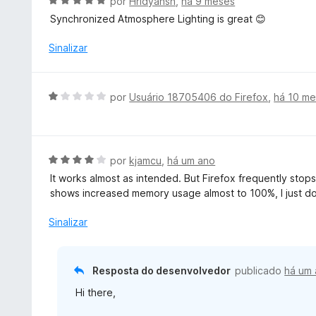
A
por
Hridyansh
,
há 9 meses
m
a
v
Synchronized Atmosphere Lighting is great 😊
5
d
a
d
o
l
Sinalizar
e
e
i
5
m
a
3
d
A
por
Usuário 18705406 do Firefox
,
há 10 m
d
o
v
e
e
a
5
m
l
5
i
A
por
kjamcu
,
há um ano
d
a
v
e
It works almost as intended. But Firefox frequently sto
d
a
5
shows increased memory usage almost to 100%, I just do
o
l
e
i
Sinalizar
m
a
1
d
d
o
Resposta do desenvolvedor
publicado
há um
e
e
5
Hi there,
m
4