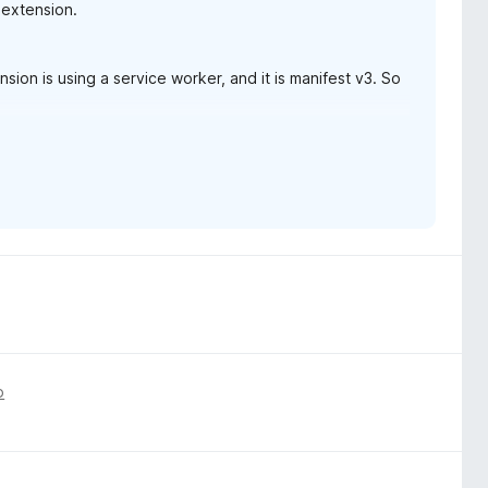
 extension.
sion is using a service worker, and it is manifest v3. So
ort page:
support.
o