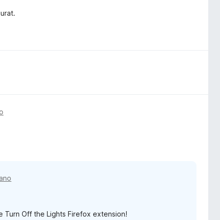
urat.
o
 ano
e Turn Off the Lights Firefox extension!