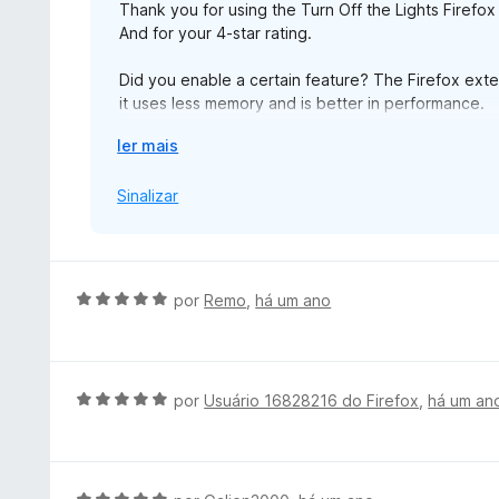
Thank you for using the Turn Off the Lights Firefox
d
And for your 4-star rating.
e
5
Did you enable a certain feature? The Firefox exten
it uses less memory and is better in performance.
E
ler mais
Please for help and feedback use the official supp
x
https://www.turnoffthelights.com/support -> email 
p
Sinalizar
a
Thanks,
n
d
i
A
por
Remo
,
há um ano
r
v
p
a
a
l
r
i
A
por
Usuário 16828216 do Firefox
,
há um an
a
a
v
d
a
o
l
e
i