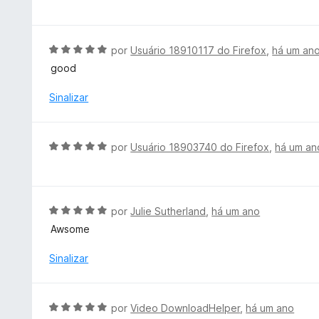
v
5
d
a
d
o
l
e
e
i
A
por
Usuário 18910117 do Firefox
,
há um an
5
m
a
v
good
5
d
a
d
o
l
Sinalizar
e
e
i
5
m
a
5
d
A
por
Usuário 18903740 do Firefox
,
há um an
d
o
v
e
e
a
5
m
l
5
i
A
por
Julie Sutherland
,
há um ano
d
a
v
e
Awsome
d
a
5
o
l
Sinalizar
e
i
m
a
5
d
A
por
Video DownloadHelper
,
há um ano
d
o