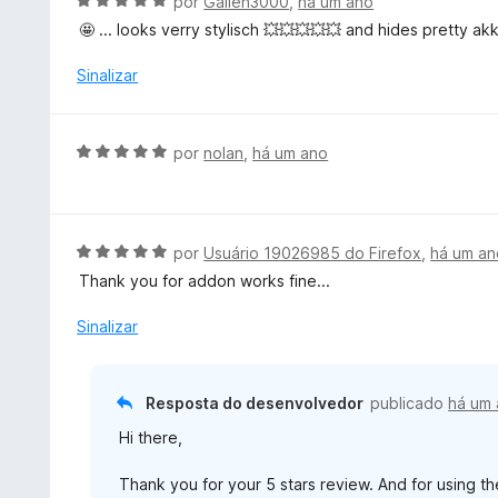
A
por
Galien3000
,
há um ano
m
a
v
🤩 ... looks verry stylisch 💥💥💥💥💥 and hides pretty akk
5
d
a
d
o
l
Sinalizar
e
e
i
5
m
a
5
d
A
por
nolan
,
há um ano
d
o
v
e
e
a
5
m
l
5
i
A
por
Usuário 19026985 do Firefox
,
há um an
d
a
v
e
Thank you for addon works fine...
d
a
5
o
l
Sinalizar
e
i
m
a
5
d
Resposta do desenvolvedor
publicado
há um
d
o
e
Hi there,
e
5
m
Thank you for your 5 stars review. And for using th
5