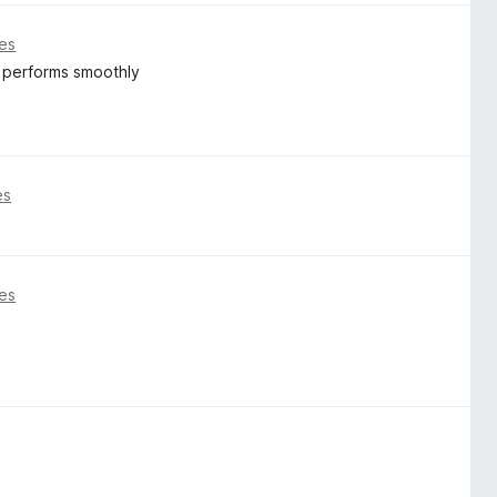
es
nd performs smoothly
es
es