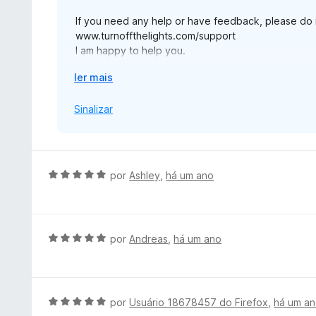
d
If you need any help or have feedback, please do n
e
www.turnoffthelights.com/support
5
I am happy to help you.
E
ler mais
Thanks,
x
p
Sinalizar
a
n
d
i
A
por
Ashley
,
há um ano
r
v
p
a
a
l
r
i
A
por
Andreas
,
há um ano
a
a
v
d
a
o
l
e
i
A
por
Usuário 18678457 do Firefox
,
há um a
m
a