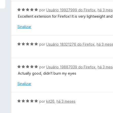
d
l
e
i
A
por
Usuário 19927999 do Firefox
,
há 3 mes
5
a
v
Excellent extension for Firefox! It is very lightweight a
d
a
o
l
Sinalizar
e
i
m
a
5
d
A
por
Usuário 18321276 do Firefox
,
há 3 mes
d
o
v
e
e
a
5
m
l
5
i
A
por
Usuário 19887039 do Firefox
,
há 3 mes
d
a
v
e
Actually good, didn't burn my eyes
d
a
5
o
l
Sinalizar
e
i
m
a
5
d
A
por
kit26
,
há 3 meses
d
o
v
e
e
a
5