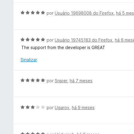
m
l
5
i
A
por
Usuário 19698008 do Firefox
,
há 5 me
d
a
v
e
d
a
5
o
l
e
i
A
por
Usuário 19745183 do Firefox
,
há 6 mes
m
a
v
The support from the developer is GREAT
5
d
a
d
o
l
Sinalizar
e
e
i
5
m
a
5
d
A
por
Sniper
,
há 7 meses
d
o
v
e
e
a
5
m
l
5
i
A
por
Ugarov
,
há 9 meses
d
a
v
e
d
a
5
o
l
e
i