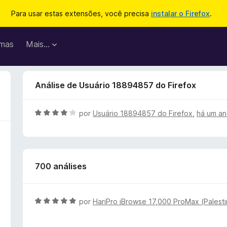
Para usar estas extensões, você precisa
instalar o Firefox
.
mas
Mais…
Análise de Usuário 18894857 do Firefox
A
por
Usuário 18894857 do Firefox
,
há um a
v
a
l
i
700 análises
a
d
o
e
A
por
HariPro iBrowse 17,000 ProMax (Palesti
m
v
4
a