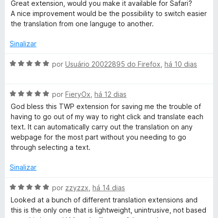
v
Great extension, would you make it available for Safari?
b
o
5
a
A nice improvement would be the possibility to switch easier
e
d
l
the translation from one languge to another.
m
P
e
i
5
5
a
Sinalizar
d
d
a
e
o
A
por
Usuário 20022895 do Firefox
,
há 10 dias
5
e
v
g
m
a
4
A
l
por
FieryOx
,
há 12 dias
e
d
v
i
God bless this TWP extension for saving me the trouble of
e
a
a
having to go out of my way to right click and translate each
5
s
l
d
text. It can automatically carry out the translation on any
i
o
webpage for the most part without you needing to go
a
e
through selecting a text.
d
m
o
5
Sinalizar
e
d
m
e
A
por
zzyzzx
,
há 14 dias
5
5
v
Looked at a bunch of different translation extensions and
d
a
this is the only one that is lightweight, unintrusive, not based
e
l