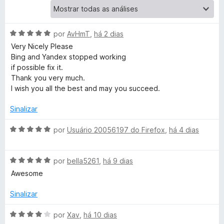
a
A
por
AvHmT
,
há 2 dias
n
v
Very Nicely Please
a
Bing and Yandex stopped working
s
l
if possible fix it.
i
Thank you very much.
a
l
I wish you all the best and may you succeed.
d
o
Sinalizar
a
e
m
A
por
Usuário 20056197 do Firefox
,
há 4 dias
t
5
v
d
a
e
e
A
l
por
bella5261
,
há 9 dias
5
v
i
Awesome
a
a
W
l
d
Sinalizar
i
o
e
a
e
A
por
Xav
,
há 10 dias
d
m