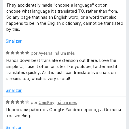
5
v
i
o
They accidentally made "choose a language" option,
a
a
e
choose what language it's translated TO, rather than from.
l
d
m
So any page that has an English word, or a word that also
i
o
3
happens to be in the English dictionary, cannot be translated
a
e
d
by this.
d
m
e
o
3
5
Sinalizar
e
d
m
e
A
por
Ayesha
,
há um mês
1
5
v
Hands down best translate extension out there. Love the
d
a
simple UI, I use it often on sites like youtube, twitter and it
e
l
translates quickly. As it is fast I can translate live chats on
5
i
streams too, which is very useful!
a
d
Sinalizar
o
e
A
por
CemKey
,
há um mês
m
v
Перестали работать Googl и Yandex переводы. Остался
5
a
только Bing.
d
l
e
i
Sinalizar