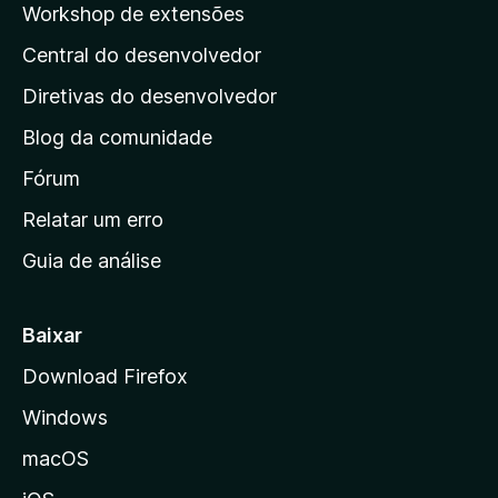
Workshop de extensões
á
Central do desenvolvedor
g
i
Diretivas do desenvolvedor
n
Blog da comunidade
a
i
Fórum
n
Relatar um erro
i
Guia de análise
c
i
a
Baixar
l
Download Firefox
d
Windows
a
M
macOS
o