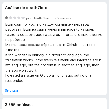
e
4
d
Análise de death7lord
,
o
s
8
r
d
A
por
death7lord
,
há 2 meses
F
d
e
v
Если сайт полностью на другом языке - перевод
i
5
a
работает. Если на сайте меню и интерфейс на моем
l
r
языке, а содержимое на другом - тогда это приложение
e
i
e
не работает.
a
Месяц назад создал обращение на Github - никто не
f
T
d
ответил...
o
o
If the website is entirely in a different language, the
x
W
e
translation works. If the website's menu and interface are in
m
my language, but the content is in another language, then
1
P
the app won't work.
d
I created an issue on Github a month ago, but no one
e
responded...
-
5
Sinalizar
T
3.755 análises
r