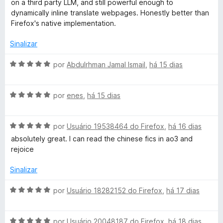
on a third party LLM, and still powerful enough to
5
i
dynamically inline translate webpages. Honestly better than
a
Firefox's native implementation.
d
o
Sinalizar
e
m
A
por
Abdulrhman Jamal Ismail
,
há 15 dias
5
v
d
a
e
A
l
por
enes
,
há 15 dias
5
v
i
a
a
A
l
por
Usuário 19538464 do Firefox
,
há 16 dias
d
v
i
o
absolutely great. I can read the chinese fics in ao3 and
a
a
e
rejoice
l
d
m
i
o
5
Sinalizar
a
e
d
d
m
e
A
por
Usuário 18282152 do Firefox
,
há 17 dias
o
5
5
v
e
d
a
m
e
A
l
por
Usuário 20048187 do Firefox
,
há 18 dias