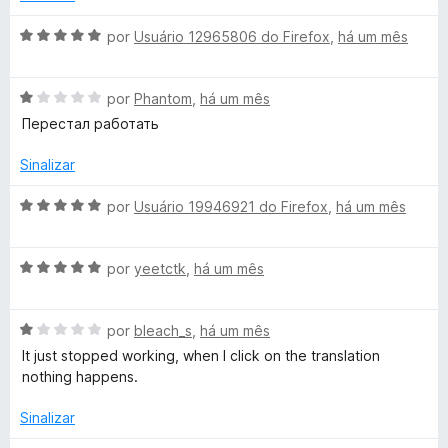
5
a
d
A
por
Usuário 12965806 do Firefox
,
há um mês
o
v
e
a
m
A
l
por
Phantom
,
há um mês
4
v
i
Перестал работать
d
a
a
e
l
d
Sinalizar
5
i
o
a
e
A
por
Usuário 19946921 do Firefox
,
há um mês
d
m
v
o
5
a
e
d
A
l
por
yeetctk
,
há um mês
m
e
v
i
1
5
a
a
d
A
l
por
bleach_s
,
há um mês
d
e
v
i
o
It just stopped working, when I click on the translation
5
a
a
e
nothing happens.
l
d
m
i
o
5
Sinalizar
a
e
d