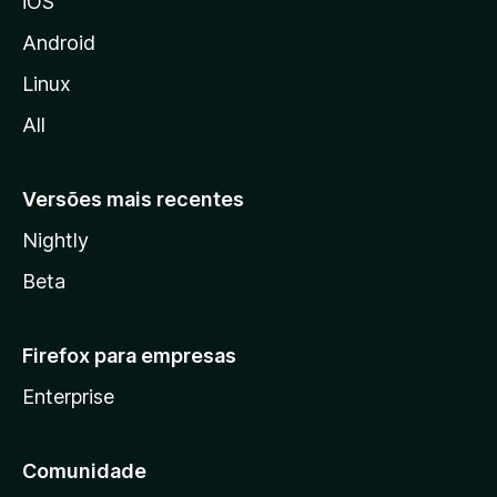
iOS
z
i
Android
l
Linux
l
All
a
Versões mais recentes
Nightly
Beta
Firefox para empresas
Enterprise
Comunidade