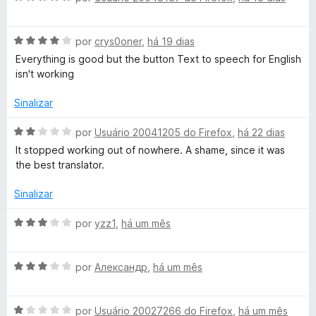
5
5
v
i
d
a
a
e
A
l
por
crys0oner
,
há 19 dias
d
5
v
i
o
Everything is good but the button Text to speech for English
a
a
e
isn't working
l
d
m
i
o
5
Sinalizar
a
e
d
d
m
e
A
por
Usuário 20041205 do Firefox
,
há 22 dias
o
5
5
v
It stopped working out of nowhere. A shame, since it was
e
d
a
the best translator.
m
e
l
4
5
i
Sinalizar
d
a
e
d
A
por
yzz1
,
há um mês
5
o
v
e
a
m
A
l
por
Александр
,
há um mês
2
v
i
d
a
a
e
A
l
por
Usuário 20027266 do Firefox
,
há um mês
d