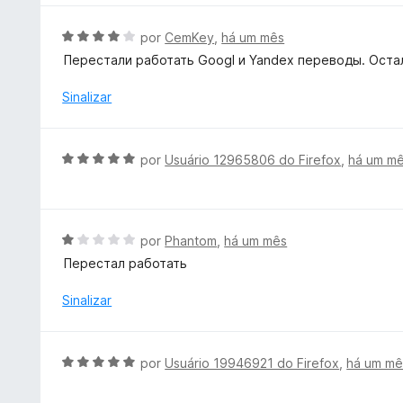
d
o
A
por
CemKey
,
há um mês
e
v
Перестали работать Googl и Yandex переводы. Остал
m
a
5
l
Sinalizar
d
i
e
a
5
d
A
por
Usuário 12965806 do Firefox
,
há um m
o
v
e
a
m
l
4
i
A
por
Phantom
,
há um mês
d
a
v
e
Перестал работать
d
a
5
o
l
Sinalizar
e
i
m
a
5
d
A
por
Usuário 19946921 do Firefox
,
há um mê
d
o
v
e
e
a