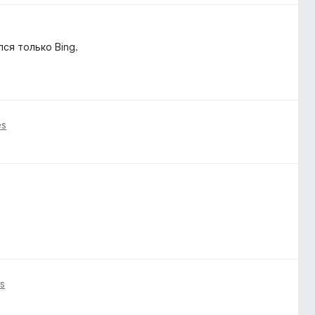
ся только Bing.
ês
s