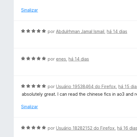
i
5
a
Sinalizar
d
o
e
A
por
Abdulrhman Jamal Ismail
,
há 14 dias
m
v
5
a
d
l
e
i
A
por
enes
,
há 14 dias
5
a
v
d
a
o
l
e
i
A
por
Usuário 19538464 do Firefox
,
há 15 dia
m
a
v
absolutely great. I can read the chinese fics in ao3 and r
5
d
a
d
o
l
Sinalizar
e
e
i
5
m
a
5
d
A
por
Usuário 18282152 do Firefox
,
há 16 dia
d
o
v
e