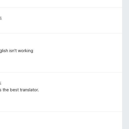
s
lish isn't working
s
 the best translator.