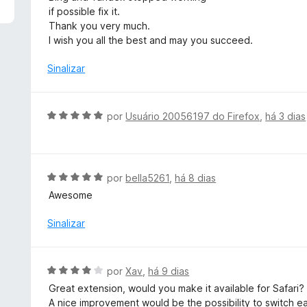
d
l
if possible fix it.
e
i
Thank you very much.
5
a
I wish you all the best and may you succeed.
d
o
Sinalizar
e
m
5
A
por
Usuário 20056197 do Firefox
,
há 3 dias
d
v
e
a
5
l
i
A
por
bella5261
,
há 8 dias
a
v
Awesome
d
a
o
l
Sinalizar
e
i
m
a
5
d
A
por
Xav
,
há 9 dias
d
o
v
e
Great extension, would you make it available for Safari?
e
a
5
A nice improvement would be the possibility to switch ea
m