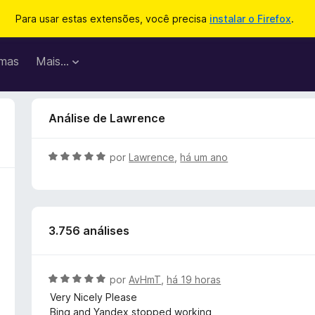
Para usar estas extensões, você precisa
instalar o Firefox
.
mas
Mais…
Análise de Lawrence
A
por
Lawrence
,
há um ano
v
a
l
i
3.756 análises
a
d
o
e
A
por
AvHmT
,
há 19 horas
m
v
Very Nicely Please
5
a
Bing and Yandex stopped working