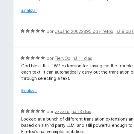
l
5
i
Sinalizar
d
a
e
d
5
o
A
por
Usuário 20022895 do Firefox
,
há 9 dias
e
v
m
a
4
l
d
i
A
por
FieryOx
,
há 11 dias
e
a
v
5
God bless this TWP extension for saving me the trouble o
d
a
each text. It can automatically carry out the translatio
o
l
through selecting a text.
e
i
m
a
Sinalizar
5
d
d
o
e
e
A
por
zzyzzx
,
há 13 dias
5
m
v
Looked at a bunch of different translation extensions and 
5
a
based on a third party LLM, and still powerful enough to
d
l
Firefox's native implementation.
e