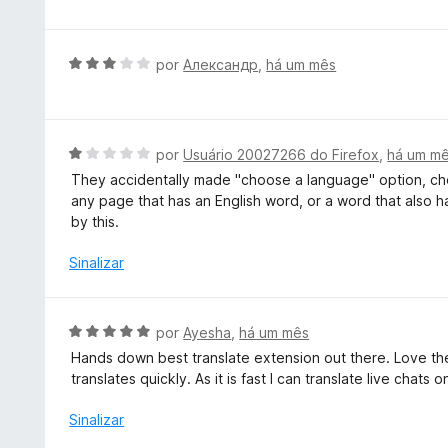
e
a
m
l
2
i
A
por
Александр
,
há um mês
d
a
v
e
d
a
5
o
l
e
i
A
por
Usuário 20027266 do Firefox
,
há um m
m
a
v
They accidentally made "choose a language" option, cho
3
d
a
any page that has an English word, or a word that also h
d
o
l
by this.
e
e
i
5
m
a
Sinalizar
3
d
d
o
e
e
A
por
Ayesha
,
há um mês
5
m
v
Hands down best translate extension out there. Love the si
1
a
translates quickly. As it is fast I can translate live chats 
d
l
e
i
Sinalizar
5
a