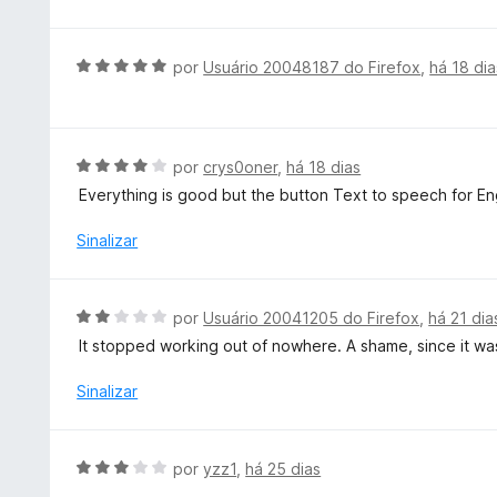
e
a
5
m
l
5
i
A
por
Usuário 20048187 do Firefox
,
há 18 dia
d
a
v
e
d
a
5
o
l
e
i
A
por
crys0oner
,
há 18 dias
m
a
v
Everything is good but the button Text to speech for Eng
5
d
a
d
o
l
Sinalizar
e
e
i
5
m
a
5
d
A
por
Usuário 20041205 do Firefox
,
há 21 dia
d
o
v
e
It stopped working out of nowhere. A shame, since it was
e
a
5
m
l
Sinalizar
4
i
d
a
e
d
A
5
por
yzz1
,
há 25 dias
o
v