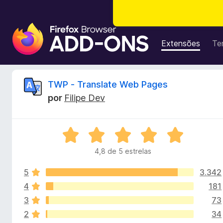
E
x
Extensões
Te
t
e
n
A
TWP - Translate Web Pages
s
por
Filipe Dev
õ
n
e
s
á
A
d
v
o
4,8 de 5 estrelas
l
a
N
l
a
5
3.342
i
i
v
a
4
181
d
e
3
73
s
o
g
2
34
e
a