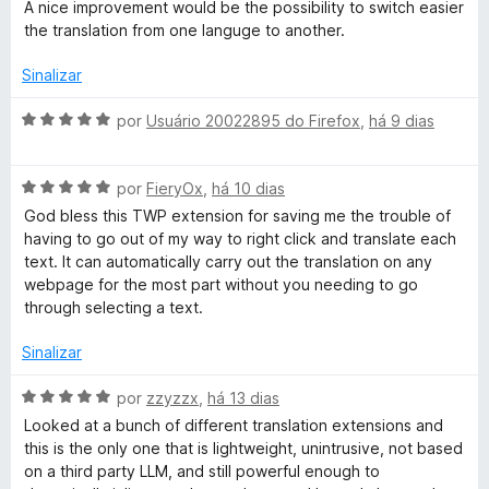
a
A nice improvement would be the possibility to switch easier
e
d
l
the translation from one languge to another.
a
m
e
i
5
5
a
Sinalizar
n
d
d
e
o
A
por
Usuário 20022895 do Firefox
,
há 9 dias
5
s
e
v
m
a
4
A
l
por
FieryOx
,
há 10 dias
l
d
v
i
God bless this TWP extension for saving me the trouble of
e
a
a
having to go out of my way to right click and translate each
a
5
l
d
text. It can automatically carry out the translation on any
i
o
webpage for the most part without you needing to go
t
a
e
through selecting a text.
d
m
e
o
5
Sinalizar
e
d
m
e
A
por
zzyzzx
,
há 13 dias
W
5
5
v
Looked at a bunch of different translation extensions and
d
a
this is the only one that is lightweight, unintrusive, not based
e
e
l
on a third party LLM, and still powerful enough to
5
i