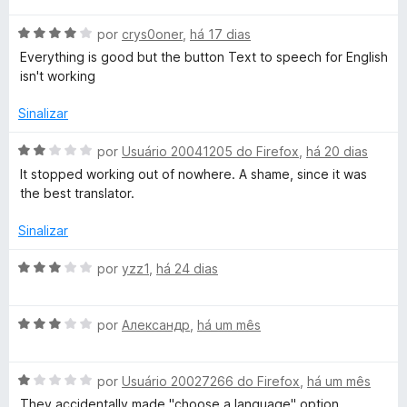
d
a
a
e
A
l
por
crys0oner
,
há 17 dias
d
5
v
i
o
Everything is good but the button Text to speech for English
a
a
e
isn't working
l
d
m
i
o
5
Sinalizar
a
e
d
d
m
e
A
por
Usuário 20041205 do Firefox
,
há 20 dias
o
5
5
v
It stopped working out of nowhere. A shame, since it was
e
d
a
the best translator.
m
e
l
4
5
i
Sinalizar
d
a
e
d
A
por
yzz1
,
há 24 dias
5
o
v
e
a
m
A
l
por
Александр
,
há um mês
2
v
i
d
a
a
e
A
l
por
Usuário 20027266 do Firefox
,
há um mês
d
5
v
i
o
They accidentally made "choose a language" option,