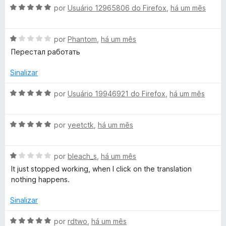
d
A
por
Usuário 12965806 do Firefox
,
há um mês
o
v
e
a
m
A
l
por
Phantom
,
há um mês
4
v
i
Перестал работать
d
a
a
e
l
d
Sinalizar
5
i
o
a
e
A
por
Usuário 19946921 do Firefox
,
há um mês
d
m
v
o
5
a
e
d
A
l
por
yeetctk
,
há um mês
m
e
v
i
1
5
a
a
d
A
l
por
bleach_s
,
há um mês
d
e
v
i
o
It just stopped working, when I click on the translation
5
a
a
e
nothing happens.
l
d
m
i
o
5
Sinalizar
a
e
d
d
m
e
A
por
rdtwo
,
há um mês