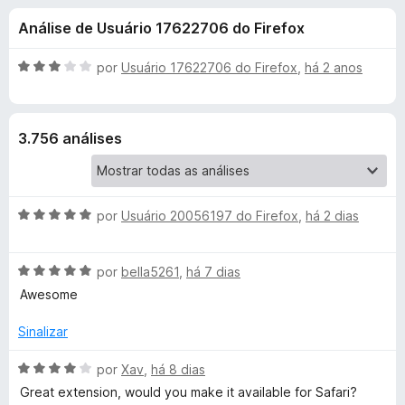
e
4
d
Análise de Usuário 17622706 do Firefox
,
o
s
8
r
d
A
por
Usuário 17622706 do Firefox
,
há 2 anos
F
d
e
v
i
5
a
l
r
e
3.756 análises
i
e
a
f
T
d
o
o
x
A
W
por
Usuário 20056197 do Firefox
,
há 2 dias
e
v
m
a
3
P
A
l
por
bella5261
,
há 7 dias
d
v
i
e
Awesome
-
a
a
5
l
d
Sinalizar
T
i
o
a
e
A
por
Xav
,
há 8 dias
d
m
v
r
Great extension, would you make it available for Safari?
o
5