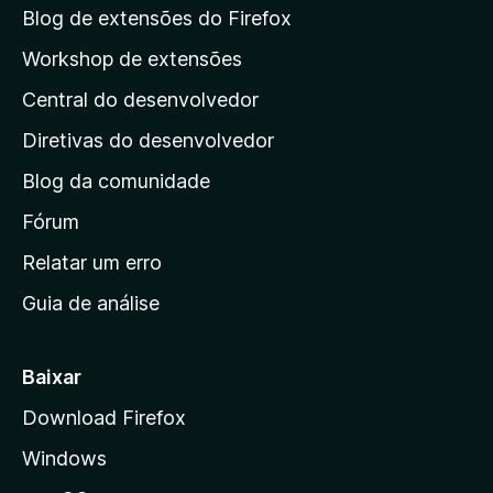
a
Blog de extensões do Firefox
p
Workshop de extensões
á
Central do desenvolvedor
g
i
Diretivas do desenvolvedor
n
Blog da comunidade
a
i
Fórum
n
Relatar um erro
i
Guia de análise
c
i
a
Baixar
l
Download Firefox
d
Windows
a
M