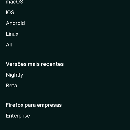
macOS
o
iOS
z
i
Android
l
Linux
l
All
a
Versões mais recentes
Nightly
Beta
Firefox para empresas
Enterprise