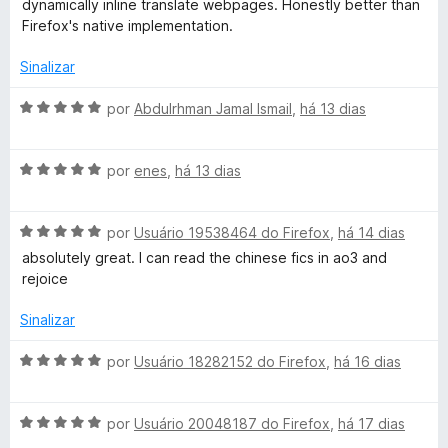
dynamically inline translate webpages. Honestly better than
b
a
Firefox's native implementation.
d
P
o
Sinalizar
e
m
A
por
Abdulrhman Jamal Ismail
,
há 13 dias
a
5
v
d
a
g
e
A
l
por
enes
,
há 13 dias
5
v
i
e
a
a
A
l
por
Usuário 19538464 do Firefox
,
há 14 dias
d
v
i
s
o
absolutely great. I can read the chinese fics in ao3 and
a
a
e
rejoice
l
d
m
i
o
5
Sinalizar
a
e
d
d
m
e
A
por
Usuário 18282152 do Firefox
,
há 16 dias
o
5
5
v
e
d
a
m
e
A
l
por
Usuário 20048187 do Firefox
,
há 17 dias
5
5
v
i