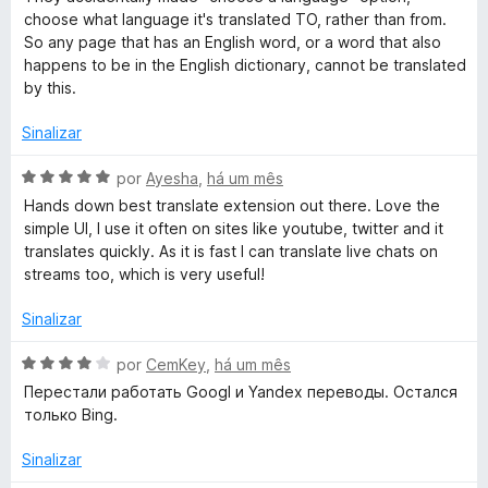
a
a
e
choose what language it's translated TO, rather than from.
l
d
m
So any page that has an English word, or a word that also
i
o
3
happens to be in the English dictionary, cannot be translated
a
e
d
by this.
d
m
e
o
3
5
Sinalizar
e
d
m
e
A
por
Ayesha
,
há um mês
1
5
v
Hands down best translate extension out there. Love the
d
a
simple UI, I use it often on sites like youtube, twitter and it
e
l
translates quickly. As it is fast I can translate live chats on
5
i
streams too, which is very useful!
a
d
Sinalizar
o
e
A
por
CemKey
,
há um mês
m
v
Перестали работать Googl и Yandex переводы. Остался
5
a
только Bing.
d
l
e
i
Sinalizar
5
a