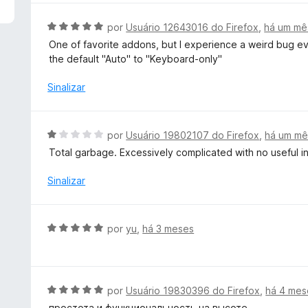
d
l
e
i
A
por
Usuário 12643016 do Firefox
,
há um mê
5
a
v
One of favorite addons, but I experience a weird bug 
d
a
the default "Auto" to "Keyboard-only"
o
l
e
i
Sinalizar
m
a
1
d
d
o
A
por
Usuário 19802107 do Firefox
,
há um mê
e
e
v
5
Total garbage. Excessively complicated with no useful i
m
a
5
l
Sinalizar
d
i
e
a
5
d
A
por
yu
,
há 3 meses
o
v
e
a
m
l
1
i
A
por
Usuário 19830396 do Firefox
,
há 4 mes
d
a
v
e
простота и функциональность на высоте