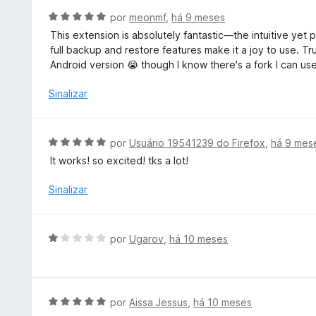
e
i
A
por
meonmf
,
há 9 meses
5
a
v
This extension is absolutely fantastic—the intuitive yet
d
a
full backup and restore features make it a joy to use. Tr
o
l
Android version 😭 though I know there's a fork I can use
e
i
m
a
Sinalizar
5
d
d
o
e
e
A
por
Usuário 19541239 do Firefox
,
há 9 mes
5
m
v
It works! so excited! tks a lot!
5
a
d
l
Sinalizar
e
i
5
a
d
A
por
Ugarov
,
há 10 meses
o
v
e
a
m
l
5
i
A
por
Aissa Jessus
,
há 10 meses
d
a