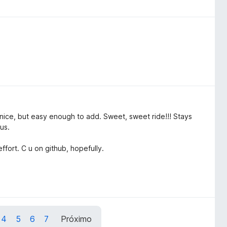
 nice, but easy enough to add. Sweet, sweet ride!!! Stays
us.
ffort. C u on github, hopefully.
4
5
6
7
Próximo