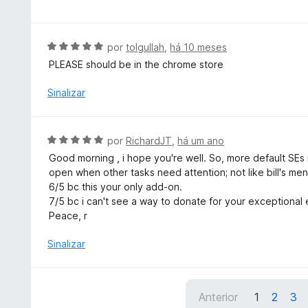
e
d
a
5
o
l
e
i
A
por
tolgullah
,
há 10 meses
m
a
v
PLEASE should be in the chrome store
5
d
a
d
o
l
Sinalizar
e
e
i
5
m
a
5
d
A
por
RichardJT
,
há um ano
d
o
v
e
Good morning , i hope you're well. So, more default SEs
e
a
5
open when other tasks need attention; not like bill's men
m
l
6/5 bc this your only add-on.
5
i
7/5 bc i can't see a way to donate for your exceptional e
d
a
Peace, r
e
d
5
o
Sinalizar
e
m
5
Anterior
1
2
3
d