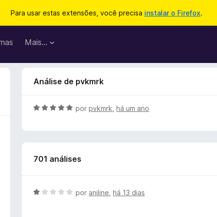
Para usar estas extensões, você precisa
instalar o Firefox
.
mas
Mais…
Análise de pvkmrk
A
por
pvkmrk
,
há um ano
v
a
l
i
701 análises
a
d
o
e
A
por
aniline
,
há 13 dias
m
v
5
a