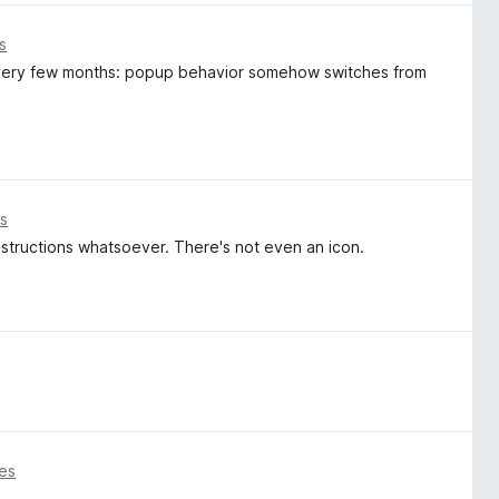
s
every few months: popup behavior somehow switches from
s
nstructions whatsoever. There's not even an icon.
es