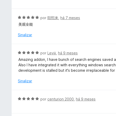
d
a
o
l
e
i
A
por
阳熙来
,
há 7 meses
m
a
v
美观全能
5
d
a
d
o
l
Sinalizar
e
e
i
5
m
a
5
d
A
por
Leviii
,
há 9 meses
d
o
v
e
Amazing addon, I have bunch of search engines saved an
e
a
5
Also I have integrated it with everything windows searc
m
l
development is stalled but it's become irreplaceable for
5
i
d
a
Sinalizar
e
d
5
o
e
A
por
centurion 2000
,
há 9 meses
m
v
5
a
d
l