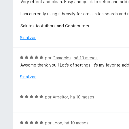
v
e
Very effect and clean. Easy and quick to setup and add
d
a
5
o
l
I am currently using it heavily for cross sites search and
e
i
m
a
Salutes to Authors and Contributors.
1
d
d
o
Sinalizar
e
e
5
m
5
A
por
Damocles
,
há 10 meses
d
v
Awsome thank you ! Lot's of settings, it's my favorite ad
e
a
5
l
Sinalizar
i
a
d
A
por
Arbeitor
,
há 10 meses
o
v
e
a
m
l
5
i
A
por
Leon
,
há 10 meses
d
a
v