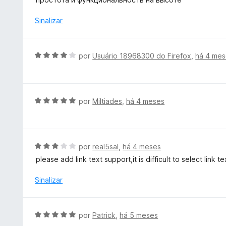
d
a
5
o
l
Sinalizar
e
i
m
a
5
d
A
por
Usuário 18968300 do Firefox
,
há 4 me
d
o
v
e
e
a
5
m
l
5
i
A
por
Miltiades
,
há 4 meses
d
a
v
e
d
a
5
o
l
e
i
A
por
real5sal
,
há 4 meses
m
a
v
please add link text support,it is difficult to select link 
4
d
a
d
o
l
Sinalizar
e
e
i
5
m
a
5
d
A
por
Patrick
,
há 5 meses
d
o
v