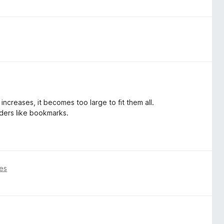
ncreases, it becomes too large to fit them all.
olders like bookmarks.
es