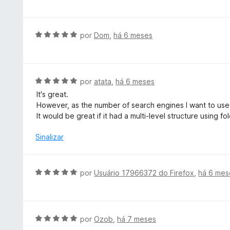
e
e
a
5
m
l
3
i
A
por
Dom
,
há 6 meses
d
a
v
e
d
a
5
o
l
e
i
A
por
atata
,
há 6 meses
m
a
v
It's great.
5
d
a
However, as the number of search engines I want to use i
d
o
l
It would be great if it had a multi-level structure using f
e
e
i
5
m
a
Sinalizar
5
d
d
o
e
e
A
por
Usuário 17966372 do Firefox
,
há 6 mes
5
m
v
5
a
d
l
e
i
A
por
Ozob
,
há 7 meses
5
a
v