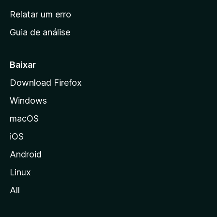
n
Relatar um erro
i
Guia de análise
c
i
a
Baixar
l
Download Firefox
d
Windows
a
M
macOS
o
iOS
z
i
Android
l
Linux
l
All
a