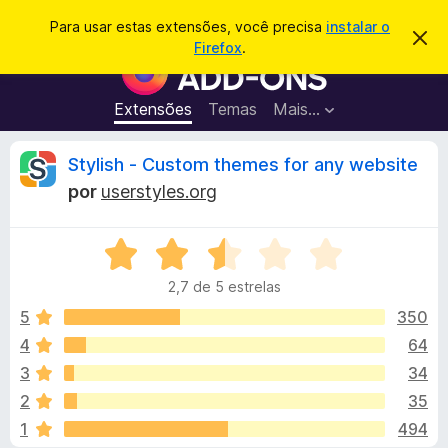
P
Entrar
Para usar estas extensões, você precisa
instalar o
D
e
Firefox
.
e
E
s
s
x
c
q
a
t
Extensões
Temas
Mais…
u
r
e
t
i
a
n
A
Stylish - Custom themes for any website
s
r
s
e
a
por
userstyles.org
s
õ
n
r
t
e
e
a
A
s
á
v
v
d
i
2,7 de 5 estrelas
a
s
o
l
o
l
5
350
N
i
4
64
a
i
a
v
3
34
d
e
o
s
2
35
e
g
1
494
m
a