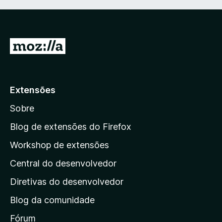
I
r
p
a
Extensões
r
Sobre
a
a
Blog de extensões do Firefox
p
Workshop de extensões
á
Central do desenvolvedor
g
i
Diretivas do desenvolvedor
n
Blog da comunidade
a
i
Fórum