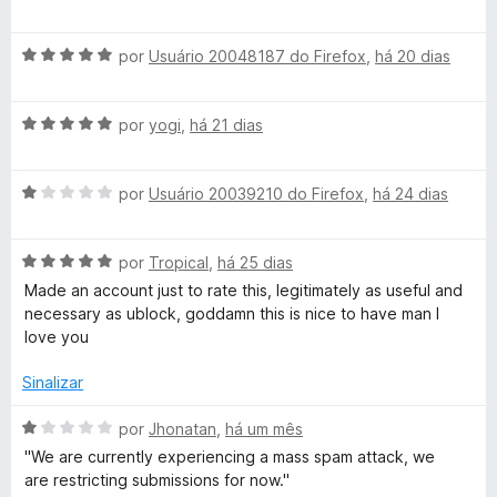
m
e
v
i
5
5
a
í
a
d
A
l
por
Usuário 20048187 do Firefox
,
há 20 dias
d
e
v
i
o
n
5
a
a
e
A
l
por
yogi
,
há 21 dias
d
m
i
v
i
o
5
a
a
e
d
A
o
l
por
Usuário 20039210 do Firefox
,
há 24 dias
d
m
e
v
i
o
5
5
a
a
e
d
s
A
l
por
Tropical
,
há 25 dias
d
m
e
v
i
o
5
5
Made an account just to rate this, legitimately as useful and
a
a
e
d
necessary as ublock, goddamn this is nice to have man I
l
d
m
e
love you
i
o
5
5
a
e
d
Sinalizar
d
m
e
o
1
5
A
por
Jhonatan
,
há um mês
e
d
v
''We are currently experiencing a mass spam attack, we
m
e
a
are restricting submissions for now.''
5
5