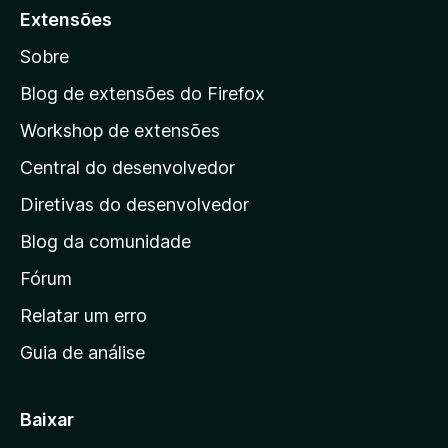
a
Extensões
r
Sobre
a
a
Blog de extensões do Firefox
p
Workshop de extensões
á
Central do desenvolvedor
g
i
Diretivas do desenvolvedor
n
Blog da comunidade
a
i
Fórum
n
Relatar um erro
i
Guia de análise
c
i
a
Baixar
l