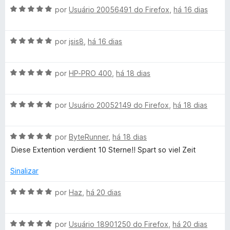
P
A
por
Usuário 20056491 do Firefox
,
há 16 dias
v
u
a
A
l
por
jsis8
,
há 16 dias
l
v
i
a
a
A
e
l
por
HP-PRO 400
,
há 18 dias
d
v
i
o
a
a
e
p
A
l
por
Usuário 20052149 do Firefox
,
há 18 dias
d
m
v
i
o
5
a
a
a
e
d
A
l
por
ByteRunner
,
há 18 dias
d
m
e
t
v
i
o
5
5
Diese Extention verdient 10 Sterne!! Spart so viel Zeit
a
a
e
d
l
d
m
e
Sinalizar
r
i
o
5
5
a
e
d
A
por
Haz
,
há 20 dias
o
d
m
e
v
o
5
5
a
c
e
d
A
l
por
Usuário 18901250 do Firefox
,
há 20 dias