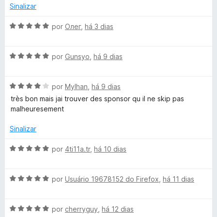
i
o
Sinalizar
a
r
e
d
m
A
por
Олег
,
há 3 dias
o
5
v
B
e
d
a
m
e
A
l
por
Gunsyo
,
há 9 dias
l
4
5
v
i
d
a
a
o
e
A
l
por
Mylhan
,
há 9 dias
d
5
v
i
o
très bon mais jai trouver des sponsor qu il ne skip pas
a
a
e
c
malheuresement
l
d
m
i
o
5
Sinalizar
k
a
e
d
d
m
e
A
por
4ti11a.tr
,
há 10 dias
p
o
5
5
v
e
d
a
a
m
e
A
l
por
Usuário 19678152 do Firefox
,
há 11 dias
4
5
v
i
d
a
a
r
e
A
l
por
cherryguy
,
há 12 dias
d