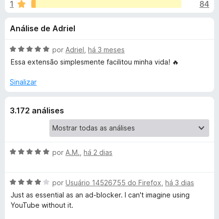
e
1
84
m
d
4
o
s
Análise de Adriel
,
r
8
F
d
d
A
por
Adriel
,
há 3 meses
i
e
v
Essa extensão simplesmente facilitou minha vida! 🔥
r
e
5
a
e
l
Sinalizar
i
f
S
a
o
3.172 análises
d
x
p
o
e
o
m
5
A
por
A.M.
,
há 2 dias
d
v
n
e
a
A
5
l
por
Usuário 14526755 do Firefox
,
há 3 dias
s
v
i
Just as essential as an ad-blocker. I can't imagine using
a
a
YouTube without it.
o
l
d