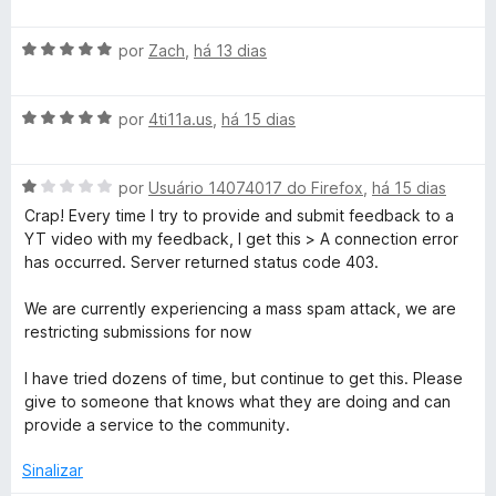
5
v
i
o
a
a
a
e
A
l
por
Zach
,
há 13 dias
d
m
Y
v
i
o
5
a
a
e
d
A
l
por
4ti11a.us
,
há 15 dias
d
m
o
e
v
i
o
5
5
a
a
e
d
u
A
l
por
Usuário 14074017 do Firefox
,
há 15 dias
d
m
e
v
i
o
5
5
Crap! Every time I try to provide and submit feedback to a
T
a
a
e
d
YT video with my feedback, I get this > A connection error
l
d
m
e
has occurred. Server returned status code 403.
i
o
u
5
5
a
e
d
We are currently experiencing a mass spam attack, we are
d
m
e
restricting submissions for now
b
o
5
5
e
d
I have tried dozens of time, but continue to get this. Please
e
m
e
give to someone that knows what they are doing and can
1
5
provide a service to the community.
-
d
e
Sinalizar
5