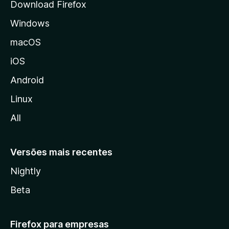
Download Firefox
d
Windows
a
M
macOS
o
iOS
z
i
Android
l
Linux
l
All
a
Versões mais recentes
Nightly
Beta
Firefox para empresas