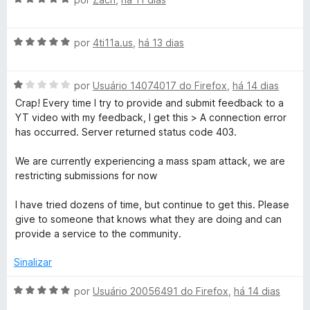
d
m
a
v
i
o
5
a
a
e
d
A
l
Y
por
4ti11a.us
,
há 13 dias
d
m
e
v
i
o
5
5
a
a
e
d
o
A
l
por
Usuário 14074017 do Firefox
,
há 14 dias
d
m
e
v
i
o
5
5
Crap! Every time I try to provide and submit feedback to a
u
a
a
e
d
YT video with my feedback, I get this > A connection error
l
d
m
e
has occurred. Server returned status code 403.
T
i
o
5
5
a
e
d
We are currently experiencing a mass spam attack, we are
d
m
e
restricting submissions for now
u
o
5
5
e
d
I have tried dozens of time, but continue to get this. Please
b
m
e
give to someone that knows what they are doing and can
1
5
provide a service to the community.
e
d
e
Sinalizar
5
-
A
por
Usuário 20056491 do Firefox
,
há 14 dias
v