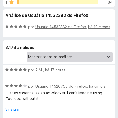
e
1
84
m
d
4
o
s
Análise de Usuário 14532382 do Firefox
,
r
8
F
d
d
A
por
Usuário 14532382 do Firefox
,
há 10 meses
i
e
v
r
e
5
a
e
l
3.173 análises
i
f
S
a
o
d
x
p
o
A
por
A.M.
,
há 17 horas
e
v
o
m
a
5
A
l
por
Usuário 14526755 do Firefox
,
há um dia
d
n
v
i
e
Just as essential as an ad-blocker. I can't imagine using
a
a
5
YouTube without it.
s
l
d
i
o
Sinalizar
o
a
e