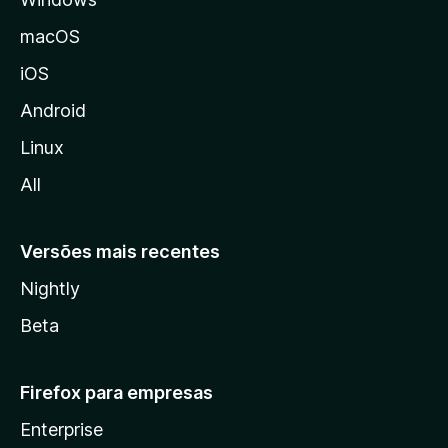
a
M
macOS
o
iOS
z
i
Android
l
Linux
l
All
a
Versões mais recentes
Nightly
Beta
Firefox para empresas
Enterprise