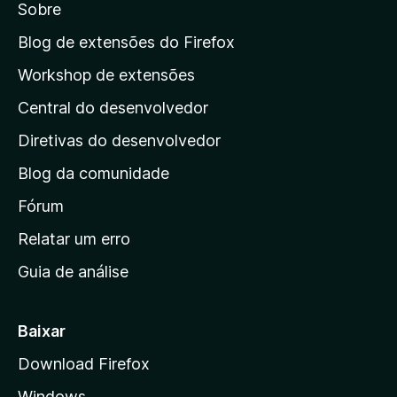
Sobre
a
a
Blog de extensões do Firefox
p
Workshop de extensões
á
Central do desenvolvedor
g
i
Diretivas do desenvolvedor
n
Blog da comunidade
a
i
Fórum
n
Relatar um erro
i
Guia de análise
c
i
a
Baixar
l
Download Firefox
d
Windows