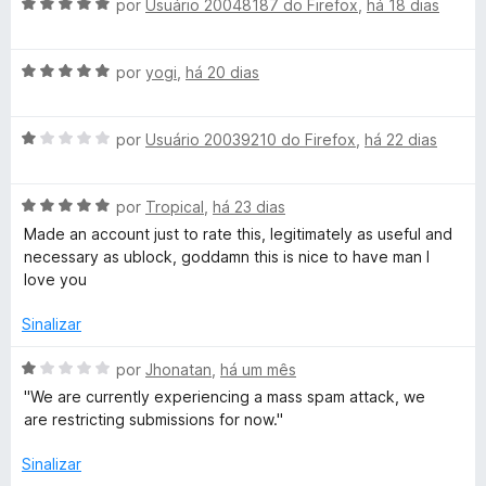
d
A
l
por
Usuário 20048187 do Firefox
,
há 18 dias
d
e
v
i
o
í
5
a
a
e
A
l
por
yogi
,
há 20 dias
d
m
n
v
i
o
5
a
a
e
d
i
A
l
por
Usuário 20039210 do Firefox
,
há 22 dias
d
m
e
v
i
o
5
5
a
a
e
d
o
A
l
por
Tropical
,
há 23 dias
d
m
e
v
i
o
5
5
Made an account just to rate this, legitimately as useful and
s
a
a
e
d
necessary as ublock, goddamn this is nice to have man I
l
d
m
e
love you
i
o
5
5
a
e
d
Sinalizar
d
m
e
o
1
5
A
por
Jhonatan
,
há um mês
e
d
v
''We are currently experiencing a mass spam attack, we
m
e
a
are restricting submissions for now.''
5
5
l
d
i
Sinalizar
e
a