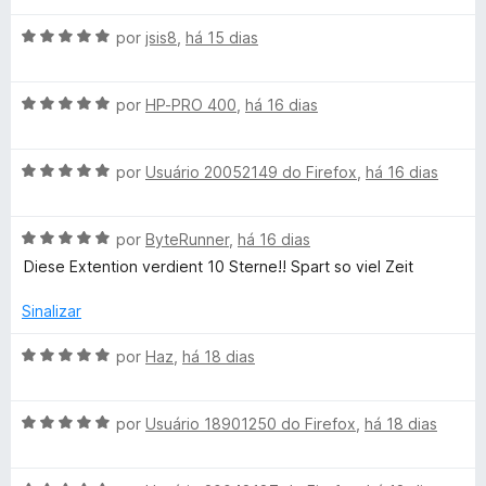
P
a
A
l
por
jsis8
,
há 15 dias
u
v
i
a
a
l
A
l
por
HP-PRO 400
,
há 16 dias
d
v
i
o
a
a
e
e
A
l
por
Usuário 20052149 do Firefox
,
há 16 dias
d
m
v
i
o
5
p
a
a
e
d
A
l
por
ByteRunner
,
há 16 dias
d
m
e
a
v
i
o
5
5
Diese Extention verdient 10 Sterne!! Spart so viel Zeit
a
a
e
d
l
d
m
e
t
Sinalizar
i
o
5
5
a
e
d
A
por
Haz
,
há 18 dias
r
d
m
e
v
o
5
5
a
o
e
d
A
l
por
Usuário 18901250 do Firefox
,
há 18 dias
m
e
v
i
5
c
5
a
a