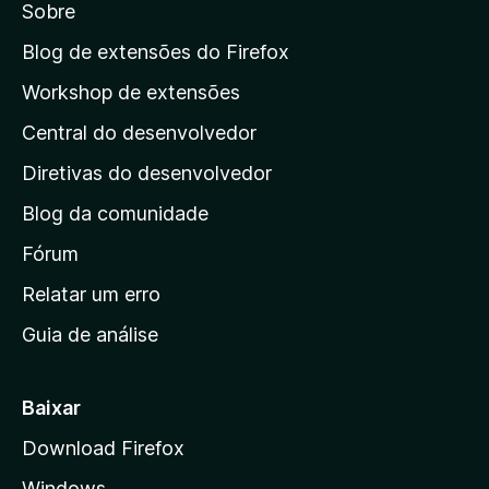
Sobre
a
a
Blog de extensões do Firefox
p
Workshop de extensões
á
Central do desenvolvedor
g
i
Diretivas do desenvolvedor
n
Blog da comunidade
a
i
Fórum
n
Relatar um erro
i
Guia de análise
c
i
a
Baixar
l
Download Firefox
d
Windows