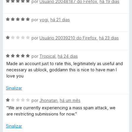
d
A
l
por
Usuário 20048187 do Firefox
,
há 19 dias
d
e
v
i
o
í
5
a
a
e
A
l
por
yogi
,
há 21 dias
d
m
n
v
i
o
5
a
a
e
d
i
A
l
por
Usuário 20039210 do Firefox
,
há 23 dias
d
m
e
v
i
o
5
5
a
a
e
d
o
A
l
por
Tropical
,
há 24 dias
d
m
e
v
i
o
5
5
Made an account just to rate this, legitimately as useful and
s
a
a
e
d
necessary as ublock, goddamn this is nice to have man I
l
d
m
e
love you
i
o
5
5
a
e
d
Sinalizar
d
m
e
o
1
5
A
por
Jhonatan
,
há um mês
e
d
v
''We are currently experiencing a mass spam attack, we
m
e
a
are restricting submissions for now.''
5
5
l
d
i
Sinalizar
e
a