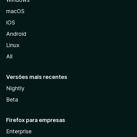
a
M
macOS
o
iOS
z
i
Android
l
Linux
l
All
a
Versões mais recentes
Nightly
Beta
Firefox para empresas
Enterprise