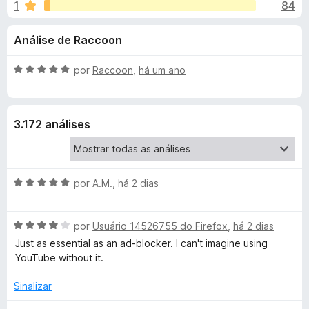
e
1
84
m
d
4
o
s
Análise de Raccoon
,
r
8
F
d
d
A
por
Raccoon
,
há um ano
i
e
v
r
e
5
a
e
l
3.172 análises
i
f
S
a
o
d
x
p
o
A
por
A.M.
,
há 2 dias
e
v
o
m
a
5
A
l
por
Usuário 14526755 do Firefox
,
há 2 dias
d
n
v
i
e
Just as essential as an ad-blocker. I can't imagine using
a
a
5
YouTube without it.
s
l
d
i
o
Sinalizar
o
a
e