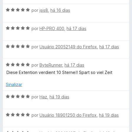
P
a
A
l
por
jsis8
,
há 16 dias
u
v
i
a
a
l
A
l
por
HP-PRO 400
,
há 17 dias
d
v
i
o
a
a
e
e
A
l
por
Usuário 20052149 do Firefox
,
há 17 dias
d
m
v
i
o
5
p
a
a
e
d
A
l
por
ByteRunner
,
há 17 dias
d
m
e
a
v
i
o
5
5
Diese Extention verdient 10 Sterne!! Spart so viel Zeit
a
a
e
d
l
d
m
e
t
Sinalizar
i
o
5
5
a
e
d
A
por
Haz
,
há 19 dias
r
d
m
e
v
o
5
5
a
o
e
d
A
l
por
Usuário 18901250 do Firefox
,
há 19 dias
m
e
v
i
5
c
5
a
a