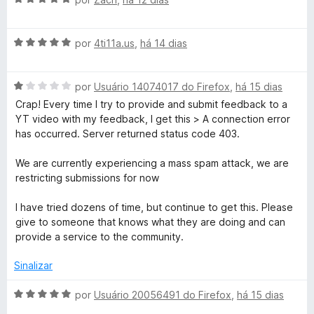
d
m
a
v
i
o
5
a
a
e
d
A
l
Y
por
4ti11a.us
,
há 14 dias
d
m
e
v
i
o
5
5
a
a
e
d
o
A
l
por
Usuário 14074017 do Firefox
,
há 15 dias
d
m
e
v
i
o
5
5
Crap! Every time I try to provide and submit feedback to a
u
a
a
e
d
YT video with my feedback, I get this > A connection error
l
d
m
e
has occurred. Server returned status code 403.
T
i
o
5
5
a
e
d
We are currently experiencing a mass spam attack, we are
d
m
e
restricting submissions for now
u
o
5
5
e
d
I have tried dozens of time, but continue to get this. Please
b
m
e
give to someone that knows what they are doing and can
1
5
provide a service to the community.
e
d
e
Sinalizar
5
-
A
por
Usuário 20056491 do Firefox
,
há 15 dias
v