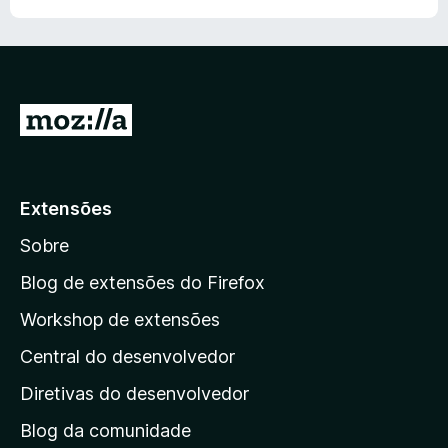
I
r
p
a
Extensões
r
Sobre
a
a
Blog de extensões do Firefox
p
Workshop de extensões
á
Central do desenvolvedor
g
i
Diretivas do desenvolvedor
n
Blog da comunidade
a