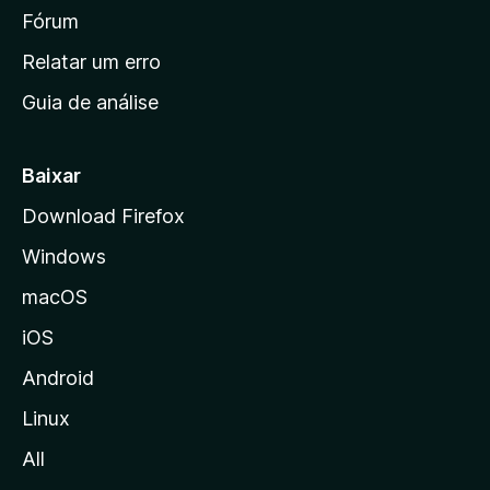
i
Fórum
n
Relatar um erro
i
Guia de análise
c
i
a
Baixar
l
Download Firefox
d
Windows
a
M
macOS
o
iOS
z
i
Android
l
Linux
l
All
a