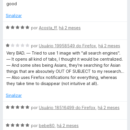
5
5
v
good
d
a
e
l
Sinalizar
5
i
a
A
por
Acosta_ff
,
há 2 meses
d
v
o
a
e
A
l
por
Usuário 19958549 do Firefox
,
há 2 meses
m
v
i
Very BAD. — Tried to use 1 image with "all search engines".
5
a
a
— It opens all kind of tabs, I thought it would be centralized.
d
l
d
— And some sites being Asians, they're searching for Asian
e
i
o
things that are absoutely OUT OF SUBJECT to my research…
5
a
e
— Also uses Firefox notifications for everything, whereas
d
m
they take time to disappear (not intuitive at all).
o
5
e
d
Sinalizar
m
e
1
5
A
por
Usuário 18516499 do Firefox
,
há 2 meses
d
v
e
a
5
A
l
por
bebe80
,
há 2 meses