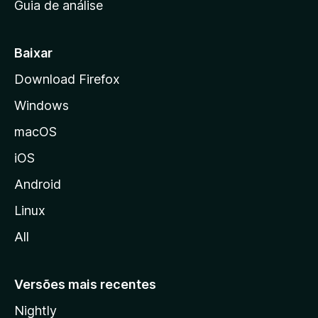
Guia de análise
c
i
a
Baixar
l
Download Firefox
d
Windows
a
M
macOS
o
iOS
z
i
Android
l
Linux
l
All
a
Versões mais recentes
Nightly