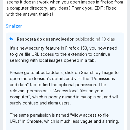
a
seems it doesn't work when you open images in firefox from
e
d
l
a computer directory, any ideas? Thank you. EDIT: Fixed
b
m
e
i
with the answer, thanks!
5
5
a
y
d
d
Sinalizar
e
o
5
I
e
Resposta do desenvolvedor
publicado
há 13 dias
m
It's a new security feature in Firefox 153, you now need
5
m
to give file URL access to the extension to continue
d
searching with local images opened in a tab.
e
a
5
Please go to about:addons, click on Search by Image to
g
open the extension's details and visit the "Permissions
and data" tab to find the optional permission. The
relevant permission is "Access local files on your
e
computer", which is poorly named in my opinion, and will
surely confuse and alarm users.
The same permission is named "Allow access to file
URLs" in Chrome, which is much less vague and alarming.