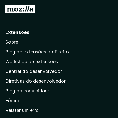
d
I
e
r
5
p
a
Extensões
r
Sobre
a
a
Blog de extensões do Firefox
p
Workshop de extensões
á
Central do desenvolvedor
g
i
Diretivas do desenvolvedor
n
Blog da comunidade
a
i
Fórum
n
Relatar um erro
i