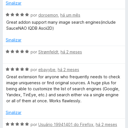
d
m
e
Sinalizar
o
5
5
e
d
A
por
doroemon
,
há um mês
m
e
v
Great addon support many image search engines(include
5
5
a
SauceNAO IQDB Ascii2D)
d
l
e
i
Sinalizar
5
a
d
A
por
Strømfeldt
,
há 2 meses
o
v
e
a
m
A
l
por
ebayybe
,
há 2 meses
5
v
i
Great extension for anyone who frequently needs to check
d
a
a
image uniqueness or find original sources. A huge plus for
e
l
d
being able to customize the list of search engines (Google,
5
i
o
Yandex, TinEye, etc.) and search either via a single engine
a
e
or all of them at once. Works flawlessly.
d
m
o
5
Sinalizar
e
d
m
e
A
por
Usuário 19941401 do Firefox
,
há 2 meses