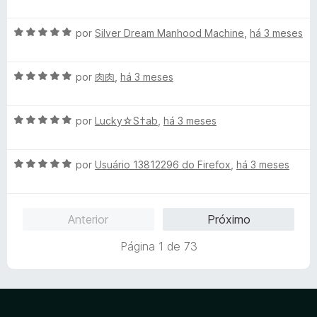
v
i
a
a
A
l
por
Silver Dream Manhood Machine
,
há 3 meses
d
v
i
o
a
a
e
A
l
por
肉肉
,
há 3 meses
d
m
v
i
o
5
a
a
e
d
A
l
por
Lucky☆S†ab
,
há 3 meses
d
m
e
v
i
o
5
5
a
a
e
d
A
l
por
Usuário 13812296 do Firefox
,
há 3 meses
d
m
e
v
i
o
5
5
a
a
e
d
l
d
m
e
Anterior
Próximo
i
o
5
5
a
e
d
Página 1 de 73
d
m
e
o
5
5
e
d
m
e
5
5