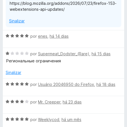
https://blog.mozilla.org/addons/2026/07/23/firefox-153-
webextensions-api-updates/
Sinalizar
A
por
enes
,
há 14 dias
v
a
A
l
por
Supermeat_Dodster_(Rare)
,
há 15 dias
v
i
Региональные ограничения
a
a
l
d
Sinalizar
i
o
a
e
A
por
Usuário 20046950 do Firefox
,
há 18 dias
d
m
v
o
5
a
e
d
A
l
por
Mr. Creeper
,
há 23 dias
m
e
v
i
1
5
a
a
d
A
l
por
Weeklycod
,
há um mês
d
e
v
i
o