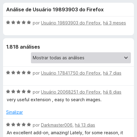
e
4
d
Análise de Usuário 19893903 do Firefox
,
o
s
6
r
d
A
por
Usuário 19893903 do Firefox
,
há 3 meses
F
d
e
v
i
5
a
l
r
e
1.818 análises
i
e
a
f
S
d
o
o
x
A
e
por
Usuário 17841750 do Firefox
,
há 7 dias
e
v
m
a
5
a
A
l
por
Usuário 20068251 do Firefox
,
há 8 dias
d
v
i
e
very useful extension , easy to search images.
r
a
a
5
l
d
Sinalizar
c
i
o
a
e
A
por
Darkmaster006
,
há 13 dias
d
m
v
h
An excellent add-on, amazing! Lately, for some reason, it
o
5