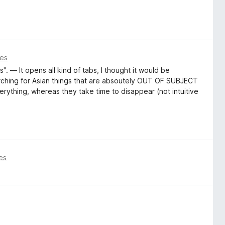
ses
". — It opens all kind of tabs, I thought it would be
arching for Asian things that are absoutely OUT OF SUBJECT
erything, whereas they take time to disappear (not intuitive
es