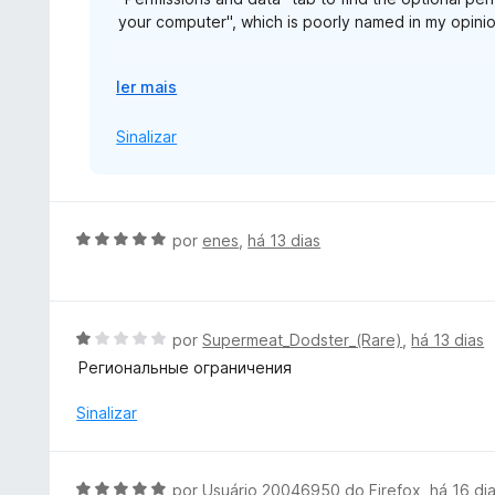
your computer", which is poorly named in my opinion
The same permission is named "Allow access to fil
E
ler mais
alarming.
x
p
Sinalizar
https://blog.mozilla.org/addons/2026/07/23/firef
a
n
d
i
A
por
enes
,
há 13 dias
r
v
p
a
a
l
r
i
A
por
Supermeat_Dodster_(Rare)
,
há 13 dias
a
a
v
Региональные ограничения
d
a
o
l
Sinalizar
e
i
m
a
5
d
A
por
Usuário 20046950 do Firefox
,
há 16 di
d