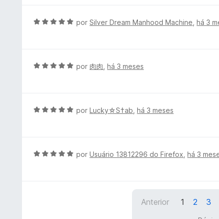
o
l
e
i
A
por
Silver Dream Manhood Machine
,
há 3 m
m
a
v
5
d
a
d
o
l
e
e
i
A
por
肉肉
,
há 3 meses
5
m
a
v
5
d
a
d
o
l
e
e
i
A
por
Lucky☆S†ab
,
há 3 meses
5
m
a
v
5
d
a
d
o
l
e
e
i
A
por
Usuário 13812296 do Firefox
,
há 3 mes
5
m
a
v
5
d
a
d
o
l
e
e
i
5
Anterior
1
2
3
m
a
5
d