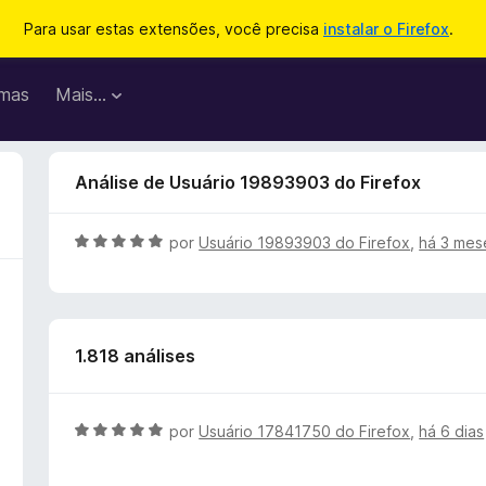
Para usar estas extensões, você precisa
instalar o Firefox
.
mas
Mais…
Análise de Usuário 19893903 do Firefox
A
por
Usuário 19893903 do Firefox
,
há 3 mes
v
a
l
i
1.818 análises
a
d
o
e
A
por
Usuário 17841750 do Firefox
,
há 6 dias
m
v
5
a