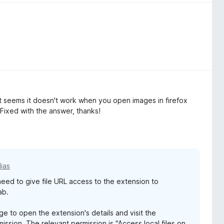
it seems it doesn't work when you open images in firefox
Fixed with the answer, thanks!
dias
 need to give file URL access to the extension to
ab.
e to open the extension's details and visit the
ission. The relevant permission is "Access local files on