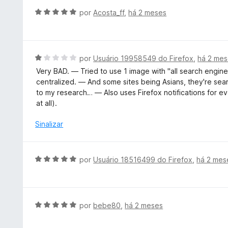
d
A
por
Acosta_ff
,
há 2 meses
o
v
e
a
m
l
5
i
A
por
Usuário 19958549 do Firefox
,
há 2 me
d
a
v
e
Very BAD. — Tried to use 1 image with "all search engines
d
a
5
centralized. — And some sites being Asians, they're se
o
l
to my research… — Also uses Firefox notifications for ev
e
i
at all).
m
a
5
d
Sinalizar
d
o
e
e
5
m
A
por
Usuário 18516499 do Firefox
,
há 2 mes
1
v
d
a
e
l
5
i
A
por
bebe80
,
há 2 meses
a
v
d
a