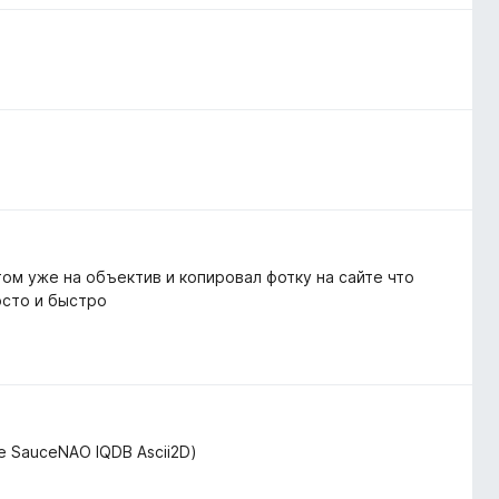
том уже на объектив и копировал фотку на сайте что
осто и быстро
de SauceNAO IQDB Ascii2D)