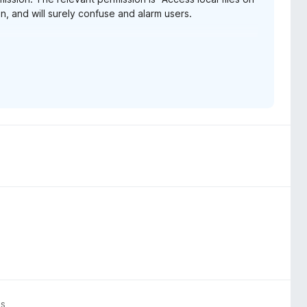
, and will surely confuse and alarm users.
e URLs" in Chrome, which is much less vague and
ox-153-webextensions-api-updates/
as