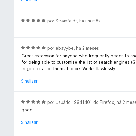
d
i
e
a
5
d
A
por
Strømfeldt
,
há um mês
o
v
e
a
m
l
5
i
A
por
ebayybe
,
há 2 meses
d
a
v
e
Great extension for anyone who frequently needs to che
d
a
5
for being able to customize the list of search engines (G
o
l
engine or all of them at once. Works flawlessly.
e
i
m
a
Sinalizar
5
d
d
o
e
e
A
por
Usuário 19941401 do Firefox
,
há 2 mes
5
m
v
good
5
a
d
l
Sinalizar
e
i
5
a