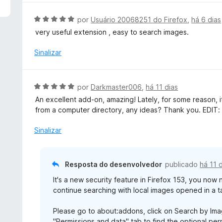
d
l
e
i
A
por
Usuário 20068251 do Firefox
,
há 6 dias
5
a
v
very useful extension , easy to search images.
d
a
o
l
Sinalizar
e
i
m
a
5
d
A
por
Darkmaster006
,
há 11 dias
d
o
v
e
An excellent add-on, amazing! Lately, for some reason, 
e
a
5
from a computer directory, any ideas? Thank you. EDIT: 
m
l
5
i
Sinalizar
d
a
e
d
5
o
Resposta do desenvolvedor
publicado
há 11 
e
It's a new security feature in Firefox 153, you now
m
continue searching with local images opened in a t
5
d
Please go to about:addons, click on Search by Imag
e
"Permissions and data" tab to find the optional perm
5