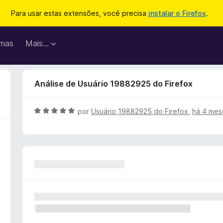
Para usar estas extensões, você precisa
instalar o Firefox
.
mas
Mais…
Análise de Usuário 19882925 do Firefox
A
por
Usuário 19882925 do Firefox
,
há 4 mes
v
a
l
i
a
d
o
e
m
5