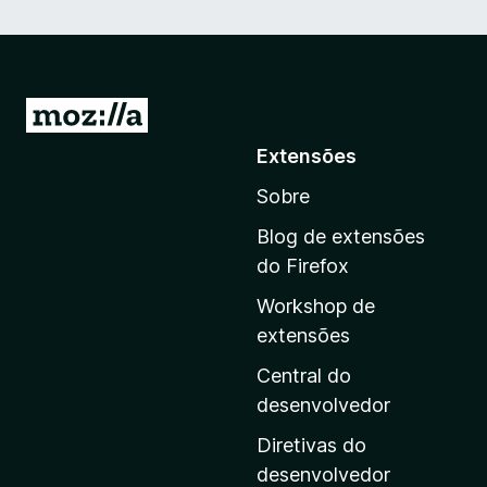
I
r
Extensões
p
Sobre
a
r
Blog de extensões
a
do Firefox
a
Workshop de
p
extensões
á
g
Central do
i
desenvolvedor
n
Diretivas do
a
desenvolvedor