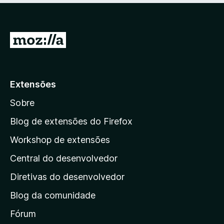
m
e
5
5
d
I
e
r
5
p
a
Extensões
r
Sobre
a
a
Blog de extensões do Firefox
p
Workshop de extensões
á
Central do desenvolvedor
g
i
Diretivas do desenvolvedor
n
Blog da comunidade
a
i
Fórum