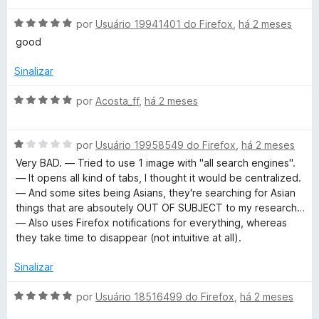
e
d
m
e
A
por
Usuário 19941401 do Firefox
,
há 2 meses
5
5
v
good
d
a
e
l
Sinalizar
5
i
a
A
por
Acosta_ff
,
há 2 meses
d
v
o
a
e
A
l
por
Usuário 19958549 do Firefox
,
há 2 meses
m
v
i
Very BAD. — Tried to use 1 image with "all search engines".
5
a
a
— It opens all kind of tabs, I thought it would be centralized.
d
l
d
— And some sites being Asians, they're searching for Asian
e
i
o
things that are absoutely OUT OF SUBJECT to my research…
5
a
e
— Also uses Firefox notifications for everything, whereas
d
m
they take time to disappear (not intuitive at all).
o
5
e
d
Sinalizar
m
e
1
5
A
por
Usuário 18516499 do Firefox
,
há 2 meses
d
v