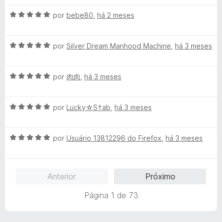
e
a
5
A
l
por
bebe80
,
há 2 meses
v
i
a
a
A
l
por
Silver Dream Manhood Machine
,
há 3 meses
d
v
i
o
a
a
e
A
l
por
肉肉
,
há 3 meses
d
m
v
i
o
5
a
a
e
d
A
l
por
Lucky☆S†ab
,
há 3 meses
d
m
e
v
i
o
5
5
a
a
e
d
A
l
por
Usuário 13812296 do Firefox
,
há 3 meses
d
m
e
v
i
o
5
5
a
a
e
d
l
d
m
e
Anterior
Próximo
i
o
5
5
a
e
d
Página 1 de 73
d
m
e
o
5
5
e
d