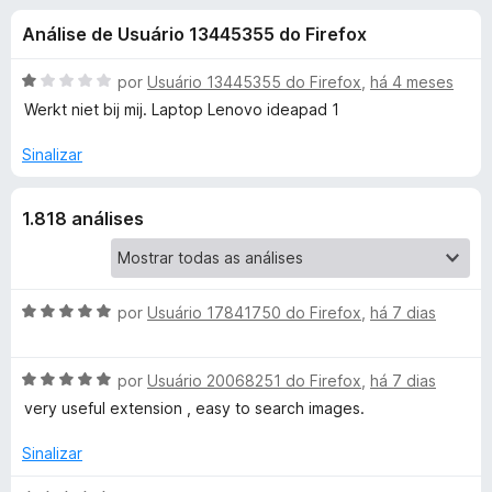
e
4
d
Análise de Usuário 13445355 do Firefox
,
o
s
6
r
d
A
por
Usuário 13445355 do Firefox
,
há 4 meses
F
d
e
v
Werkt niet bij mij. Laptop Lenovo ideapad 1
i
5
a
l
r
Sinalizar
e
i
e
a
f
S
1.818 análises
d
o
o
x
e
e
m
1
A
por
Usuário 17841750 do Firefox
,
há 7 dias
a
d
v
e
a
r
A
5
l
por
Usuário 20068251 do Firefox
,
há 7 dias
v
i
very useful extension , easy to search images.
c
a
a
l
d
Sinalizar
i
h
o