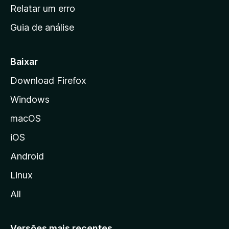
n
Relatar um erro
i
Guia de análise
c
i
a
Baixar
l
Download Firefox
d
Windows
a
M
macOS
o
iOS
z
i
Android
l
Linux
l
All
a
Versões mais recentes