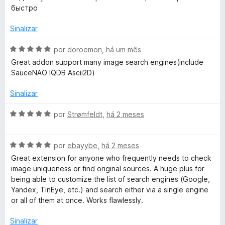
i
o
5
5
быстро
a
e
d
d
m
e
Sinalizar
o
5
5
e
d
A
por
doroemon
,
há um mês
m
e
v
Great addon support many image search engines(include
5
5
a
SauceNAO IQDB Ascii2D)
d
l
e
i
Sinalizar
5
a
d
A
por
Strømfeldt
,
há 2 meses
o
v
e
a
m
A
l
por
ebayybe
,
há 2 meses
5
v
i
Great extension for anyone who frequently needs to check
d
a
a
image uniqueness or find original sources. A huge plus for
e
l
d
being able to customize the list of search engines (Google,
5
i
o
Yandex, TinEye, etc.) and search either via a single engine
a
e
or all of them at once. Works flawlessly.
d
m
o
5
Sinalizar