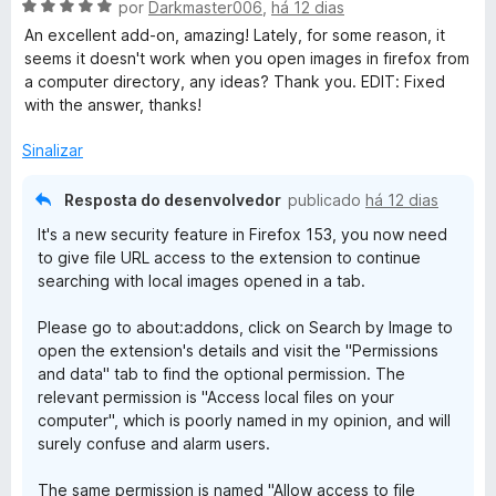
a
e
A
por
Darkmaster006
,
há 12 dias
d
m
v
b
An excellent add-on, amazing! Lately, for some reason, it
o
5
a
seems it doesn't work when you open images in firefox from
e
d
l
a computer directory, any ideas? Thank you. EDIT: Fixed
y
m
e
i
with the answer, thanks!
5
5
a
I
d
d
Sinalizar
e
o
5
e
m
Resposta do desenvolvedor
publicado
há 12 dias
m
It's a new security feature in Firefox 153, you now need
5
a
to give file URL access to the extension to continue
d
searching with local images opened in a tab.
e
g
5
Please go to about:addons, click on Search by Image to
open the extension's details and visit the "Permissions
e
and data" tab to find the optional permission. The
relevant permission is "Access local files on your
computer", which is poorly named in my opinion, and will
surely confuse and alarm users.
The same permission is named "Allow access to file