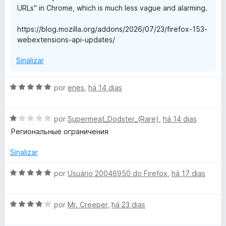
URLs" in Chrome, which is much less vague and alarming.
https://blog.mozilla.org/addons/2026/07/23/firefox-153-
webextensions-api-updates/
Sinalizar
A
por
enes
,
há 14 dias
v
a
A
l
por
Supermeat_Dodster_(Rare)
,
há 14 dias
v
i
Региональные ограничения
a
a
l
d
Sinalizar
i
o
a
e
A
por
Usuário 20046950 do Firefox
,
há 17 dias
d
m
v
o
5
a
e
d
A
l
por
Mr. Creeper
,
há 23 dias
m
e
v
i
1
5
a
a