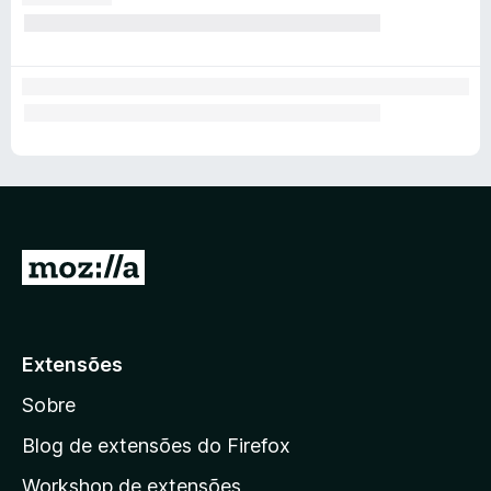
I
r
p
a
Extensões
r
Sobre
a
a
Blog de extensões do Firefox
p
Workshop de extensões