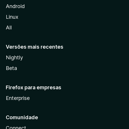
i
Android
l
Linux
l
All
a
Versões mais recentes
Nightly
Beta
Firefox para empresas
Enterprise
Comunidade
Connect