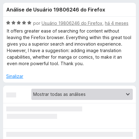
e
4
d
Análise de Usuário 19806246 do Firefox
,
o
s
6
r
d
A
por
Usuário 19806246 do Firefox
,
há 4 meses
F
d
e
v
It offers greater ease of searching for content without
i
5
a
leaving the Firefox browser. Everything within this great tool
l
r
gives you a superior search and innovation experience.
e
i
e
However, I have a suggestion: adding image translation
a
capabilities, whether for manga or comics, to make it an
f
S
d
even more powerful tool. Thank you.
o
o
x
e
e
Sinalizar
m
5
a
d
e
r
5
c
h