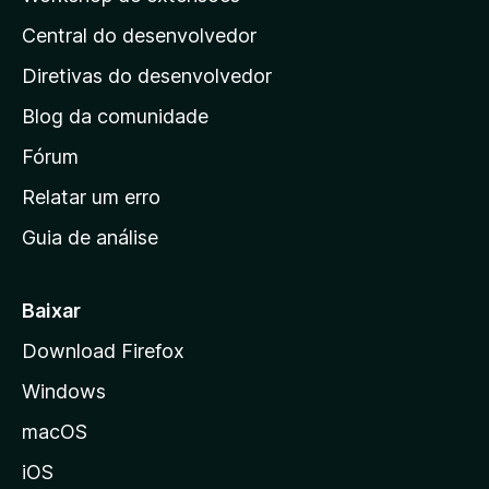
á
Central do desenvolvedor
g
i
Diretivas do desenvolvedor
n
Blog da comunidade
a
i
Fórum
n
Relatar um erro
i
Guia de análise
c
i
a
Baixar
l
Download Firefox
d
Windows
a
M
macOS
o
iOS
z