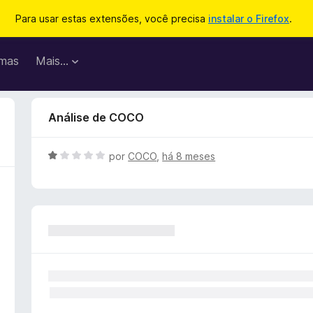
Para usar estas extensões, você precisa
instalar o Firefox
.
mas
Mais…
Análise de COCO
A
por
COCO
,
há 8 meses
v
a
l
i
a
d
o
e
m
1