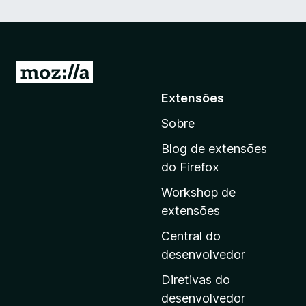
I
r
Extensões
p
Sobre
a
r
Blog de extensões
a
do Firefox
a
Workshop de
p
extensões
á
g
Central do
i
desenvolvedor
n
Diretivas do
a
desenvolvedor