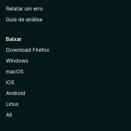
n
Relatar um erro
i
Guia de análise
c
i
a
Baixar
l
Download Firefox
d
Windows
a
M
macOS
o
iOS
z
i
Android
l
Linux
l
All
a