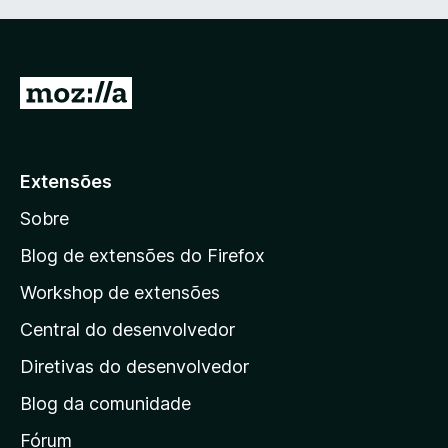
I
r
p
a
Extensões
r
Sobre
a
a
Blog de extensões do Firefox
p
Workshop de extensões
á
Central do desenvolvedor
g
i
Diretivas do desenvolvedor
n
Blog da comunidade
a
i
Fórum