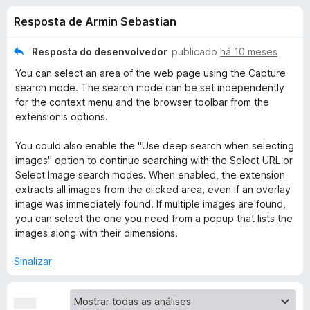
e
4
d
Resposta de Armin Sebastian
,
o
s
6
r
d
Resposta do desenvolvedor
publicado
há 10 meses
F
d
e
You can select an area of the web page using the Capture
i
5
search mode. The search mode can be set independently
r
e
for the context menu and the browser toolbar from the
e
extension's options.
f
S
o
You could also enable the "Use deep search when selecting
images" option to continue searching with the Select URL or
x
e
Select Image search modes. When enabled, the extension
extracts all images from the clicked area, even if an overlay
a
image was immediately found. If multiple images are found,
you can select the one you need from a popup that lists the
r
images along with their dimensions.
Sinalizar
c
h