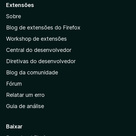
a
Extensões
r
Sobre
a
a
Blog de extensões do Firefox
p
Workshop de extensões
á
Central do desenvolvedor
g
i
Diretivas do desenvolvedor
n
Blog da comunidade
a
i
Fórum
n
Relatar um erro
i
Guia de análise
c
i
a
Baixar
l