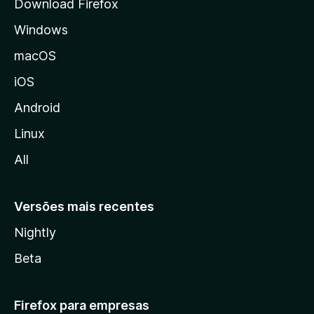
Download Firefox
d
Windows
a
M
macOS
o
iOS
z
i
Android
l
Linux
l
All
a
Versões mais recentes
Nightly
Beta
Firefox para empresas