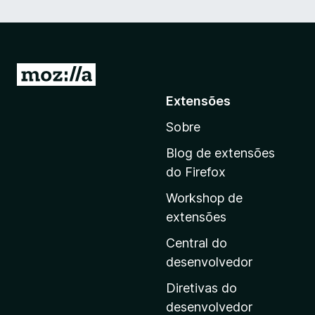
I
r
Extensões
p
Sobre
a
r
Blog de extensões
a
do Firefox
a
Workshop de
p
extensões
á
g
Central do
i
desenvolvedor
n
Diretivas do
a
desenvolvedor