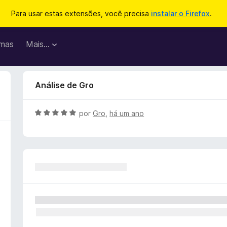
Para usar estas extensões, você precisa
instalar o Firefox
.
mas
Mais…
Análise de Gro
A
por
Gro
,
há um ano
v
a
l
i
a
d
o
e
m
5