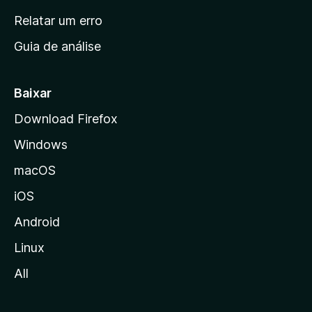
n
Relatar um erro
i
Guia de análise
c
i
a
Baixar
l
Download Firefox
d
Windows
a
M
macOS
o
iOS
z
i
Android
l
Linux
l
All
a