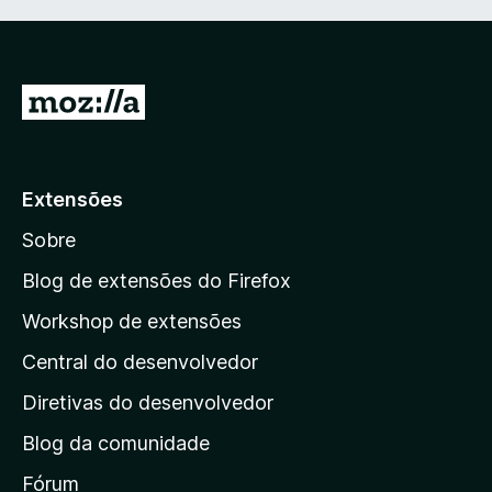
I
r
p
a
Extensões
r
Sobre
a
a
Blog de extensões do Firefox
p
Workshop de extensões
á
Central do desenvolvedor
g
i
Diretivas do desenvolvedor
n
Blog da comunidade
a
i
Fórum