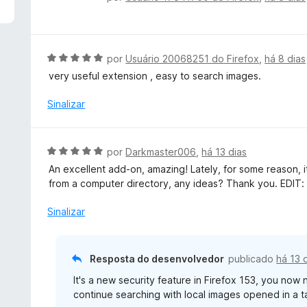
d
v
e
a
5
l
i
A
por
Usuário 20068251 do Firefox
,
há 8 dias
a
v
very useful extension , easy to search images.
d
a
o
l
Sinalizar
e
i
m
a
5
d
A
por
Darkmaster006
,
há 13 dias
d
o
v
e
An excellent add-on, amazing! Lately, for some reason, 
e
a
5
from a computer directory, any ideas? Thank you. EDIT: 
m
l
5
i
Sinalizar
d
a
e
d
5
o
Resposta do desenvolvedor
publicado
há 13 
e
It's a new security feature in Firefox 153, you now
m
continue searching with local images opened in a t
5