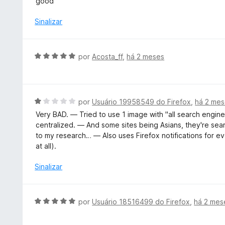
good
5
a
d
l
Sinalizar
e
i
5
a
d
A
por
Acosta_ff
,
há 2 meses
o
v
e
a
m
l
5
i
A
por
Usuário 19958549 do Firefox
,
há 2 me
d
a
v
e
Very BAD. — Tried to use 1 image with "all search engines
d
a
5
centralized. — And some sites being Asians, they're se
o
l
to my research… — Also uses Firefox notifications for ev
e
i
at all).
m
a
5
d
Sinalizar
d
o
e
e
5
m
A
por
Usuário 18516499 do Firefox
,
há 2 mes
1
v
d
a