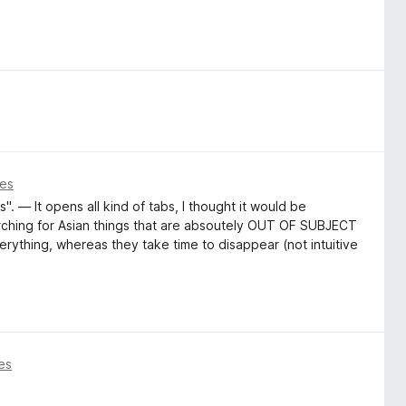
ses
". — It opens all kind of tabs, I thought it would be
arching for Asian things that are absoutely OUT OF SUBJECT
erything, whereas they take time to disappear (not intuitive
es