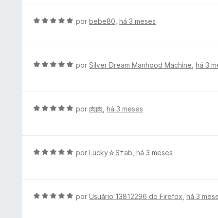
e
l
5
i
A
por
bebe80
,
há 3 meses
a
v
d
a
o
l
e
i
A
por
Silver Dream Manhood Machine
,
há 3 m
m
a
v
5
d
a
d
o
l
e
e
i
A
por
肉肉
,
há 3 meses
5
m
a
v
5
d
a
d
o
l
e
e
i
A
por
Lucky☆S†ab
,
há 3 meses
5
m
a
v
5
d
a
d
o
l
e
e
i
A
por
Usuário 13812296 do Firefox
,
há 3 mes
5
m
a
v
5
d
a