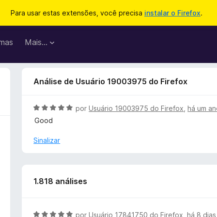
Para usar estas extensões, você precisa
instalar o Firefox
.
mas
Mais…
Análise de Usuário 19003975 do Firefox
A
por
Usuário 19003975 do Firefox
,
há um an
v
Good
a
l
Sinalizar
i
a
d
o
1.818 análises
e
m
5
A
por
Usuário 17841750 do Firefox
,
há 8 dias