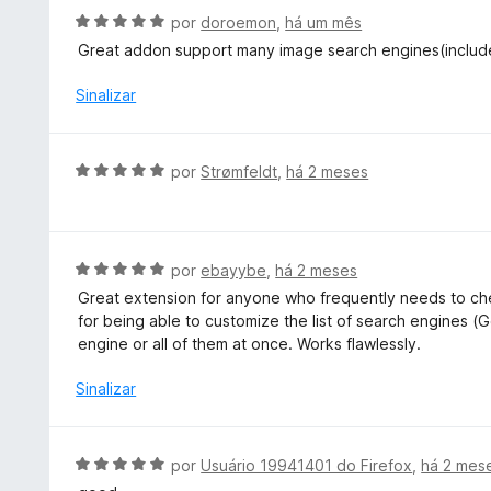
d
o
A
por
doroemon
,
há um mês
e
e
v
5
Great addon support many image search engines(inclu
m
a
5
l
Sinalizar
d
i
e
a
5
d
A
por
Strømfeldt
,
há 2 meses
o
v
e
a
m
l
5
i
A
por
ebayybe
,
há 2 meses
d
a
v
e
Great extension for anyone who frequently needs to che
d
a
5
for being able to customize the list of search engines (G
o
l
engine or all of them at once. Works flawlessly.
e
i
m
a
Sinalizar
5
d
d
o
e
e
A
por
Usuário 19941401 do Firefox
,
há 2 mes
5
m
v