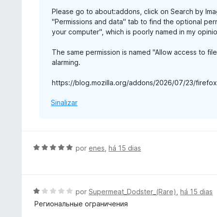
d
Please go to about:addons, click on Search by Imag
e
"Permissions and data" tab to find the optional perm
5
your computer", which is poorly named in my opinion
The same permission is named "Allow access to fil
alarming.
https://blog.mozilla.org/addons/2026/07/23/firef
Sinalizar
A
por
enes
,
há 15 dias
v
a
l
i
A
por
Supermeat_Dodster_(Rare)
,
há 15 dias
a
v
Региональные ограничения
d
a