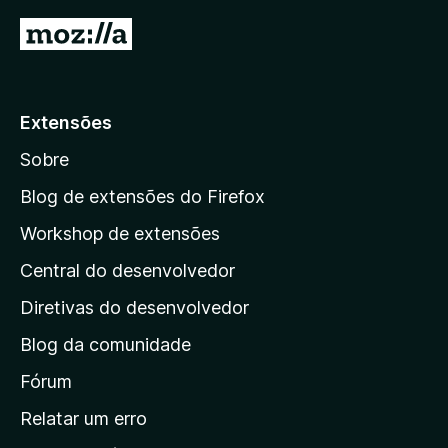
d
I
e
r
5
p
a
Extensões
r
Sobre
a
a
Blog de extensões do Firefox
p
Workshop de extensões
á
Central do desenvolvedor
g
i
Diretivas do desenvolvedor
n
Blog da comunidade
a
i
Fórum
n
Relatar um erro
i