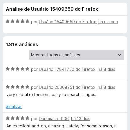
e
4
d
Análise de Usuário 15409659 do Firefox
,
o
s
6
r
d
A
por
Usuário 15409659 do Firefox
,
há um ano
F
d
e
v
i
5
a
l
r
e
1.818 análises
i
e
a
f
S
d
o
o
x
A
e
por
Usuário 17841750 do Firefox
,
há 8 dias
e
v
m
a
5
a
A
l
por
Usuário 20068251 do Firefox
,
há 8 dias
d
v
i
e
very useful extension , easy to search images.
r
a
a
5
l
d
Sinalizar
c
i
o
a
e
A
por
Darkmaster006
,
há 13 dias
d
m
v
h
An excellent add-on, amazing! Lately, for some reason, it
o
5