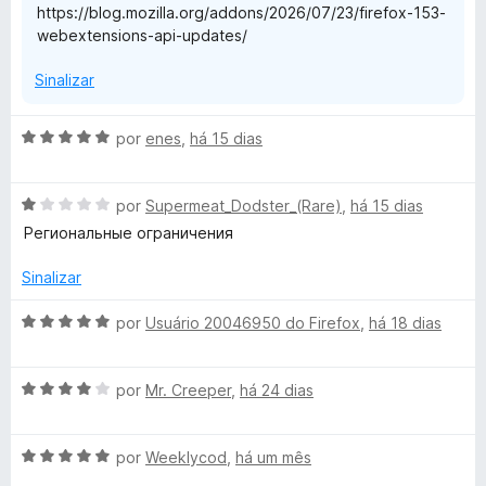
https://blog.mozilla.org/addons/2026/07/23/firefox-153-
webextensions-api-updates/
Sinalizar
A
por
enes
,
há 15 dias
v
a
A
l
por
Supermeat_Dodster_(Rare)
,
há 15 dias
v
i
Региональные ограничения
a
a
l
d
Sinalizar
i
o
a
e
A
por
Usuário 20046950 do Firefox
,
há 18 dias
d
m
v
o
5
a
e
d
A
l
por
Mr. Creeper
,
há 24 dias
m
e
v
i
1
5
a
a
d
A
l
por
Weeklycod
,
há um mês
d
e
v
i
o