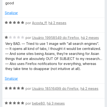
5
5
v
good
d
a
e
l
Sinalizar
5
i
a
A
por
Acosta_ff
,
há 2 meses
d
v
o
a
e
A
l
por
Usuário 19958549 do Firefox
,
há 2 meses
m
v
i
Very BAD. — Tried to use 1 image with "all search engines".
5
a
a
— It opens all kind of tabs, I thought it would be centralized.
d
l
d
— And some sites being Asians, they're searching for Asian
e
i
o
things that are absoutely OUT OF SUBJECT to my research…
5
a
e
— Also uses Firefox notifications for everything, whereas
d
m
they take time to disappear (not intuitive at all).
o
5
e
d
Sinalizar
m
e
1
5
A
por
Usuário 18516499 do Firefox
,
há 2 meses
d
v
e
a
5
A
l
por
bebe80
,
há 3 meses