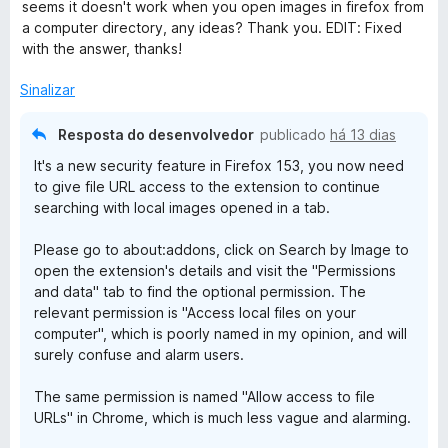
a
seems it doesn't work when you open images in firefox from
e
d
l
a computer directory, any ideas? Thank you. EDIT: Fixed
b
m
e
i
with the answer, thanks!
5
5
a
y
d
d
Sinalizar
e
o
5
I
e
Resposta do desenvolvedor
publicado
há 13 dias
m
It's a new security feature in Firefox 153, you now need
5
m
to give file URL access to the extension to continue
d
searching with local images opened in a tab.
e
a
5
Please go to about:addons, click on Search by Image to
g
open the extension's details and visit the "Permissions
and data" tab to find the optional permission. The
relevant permission is "Access local files on your
e
computer", which is poorly named in my opinion, and will
surely confuse and alarm users.
The same permission is named "Allow access to file
URLs" in Chrome, which is much less vague and alarming.