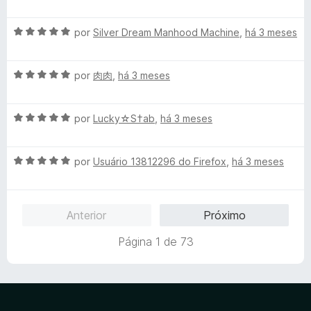
v
i
a
a
A
l
por
Silver Dream Manhood Machine
,
há 3 meses
d
v
i
o
a
a
e
A
l
por
肉肉
,
há 3 meses
d
m
v
i
o
5
a
a
e
d
A
l
por
Lucky☆S†ab
,
há 3 meses
d
m
e
v
i
o
5
5
a
a
e
d
A
l
por
Usuário 13812296 do Firefox
,
há 3 meses
d
m
e
v
i
o
5
5
a
a
e
d
l
d
m
e
Anterior
Próximo
i
o
5
5
a
e
d
Página 1 de 73
d
m
e
o
5
5
e
d
m
e
5
5