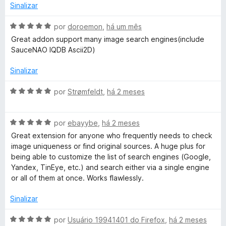
d
m
e
Sinalizar
o
5
5
e
d
A
por
doroemon
,
há um mês
m
e
v
Great addon support many image search engines(include
5
5
a
SauceNAO IQDB Ascii2D)
d
l
e
i
Sinalizar
5
a
d
A
por
Strømfeldt
,
há 2 meses
o
v
e
a
m
A
l
por
ebayybe
,
há 2 meses
5
v
i
Great extension for anyone who frequently needs to check
d
a
a
image uniqueness or find original sources. A huge plus for
e
l
d
being able to customize the list of search engines (Google,
5
i
o
Yandex, TinEye, etc.) and search either via a single engine
a
e
or all of them at once. Works flawlessly.
d
m
o
5
Sinalizar
e
d
m
e
A
por
Usuário 19941401 do Firefox
,
há 2 meses