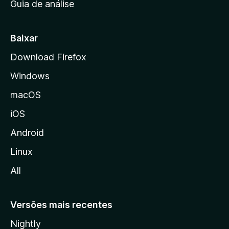
Guia de análise
c
i
a
Baixar
l
Download Firefox
d
Windows
a
M
macOS
o
iOS
z
i
Android
l
Linux
l
All
a
Versões mais recentes
Nightly