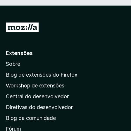
I
r
p
a
Extensões
r
Sobre
a
a
Blog de extensões do Firefox
p
Workshop de extensões
á
Central do desenvolvedor
g
i
Diretivas do desenvolvedor
n
Blog da comunidade
a
i
Fórum