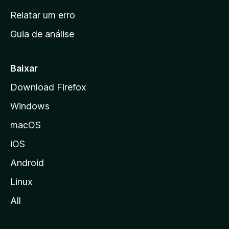
n
Relatar um erro
i
Guia de análise
c
i
a
Baixar
l
Download Firefox
d
Windows
a
M
macOS
o
iOS
z
i
Android
l
Linux
l
All
a