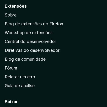
a
Extensões
r
Sobre
a
a
Blog de extensões do Firefox
p
Workshop de extensões
á
Central do desenvolvedor
g
i
Diretivas do desenvolvedor
n
Blog da comunidade
a
i
Fórum
n
Relatar um erro
i
Guia de análise
c
i
a
Baixar
l