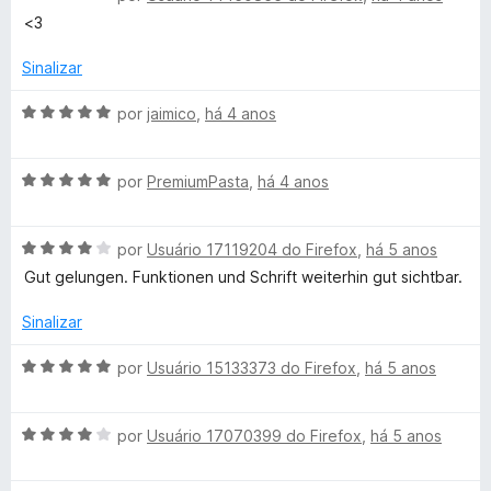
v
i
o
<3
a
a
e
l
d
m
Sinalizar
i
o
5
a
e
d
A
por
jaimico
,
há 4 anos
d
m
e
v
o
5
5
a
e
d
A
l
por
PremiumPasta
,
há 4 anos
m
e
v
i
5
5
a
a
d
A
l
por
Usuário 17119204 do Firefox
,
há 5 anos
d
e
v
i
o
Gut gelungen. Funktionen und Schrift weiterhin gut sichtbar.
5
a
a
e
l
d
m
Sinalizar
i
o
5
a
e
d
A
por
Usuário 15133373 do Firefox
,
há 5 anos
d
m
e
v
o
5
5
a
e
d
A
l
por
Usuário 17070399 do Firefox
,
há 5 anos
m
e
v
i
4
5
a
a