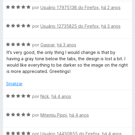
a
a
e
d
e
A
l
por
Usuário 17975138 do Firefox
,
há 2 anos
d
m
e
v
i
o
4
5
a
a
e
d
A
l
por
Usuário 12735825 do Firefox
,
há 3 anos
d
m
e
v
i
o
4
5
a
a
e
d
A
l
por
Gaspar
,
há 3 anos
d
m
e
v
i
o
3
5
It's very good, the only thing I would change is that by
a
a
e
d
having a gray tone below the tabs, the design is lost a bit. I
l
d
m
e
would like everything to be darker so the image on the right
i
o
5
5
is more appreciated. Greetings!
a
e
d
d
m
e
Sinalizar
o
5
5
e
d
A
por
Nick
,
há 4 anos
m
e
v
5
5
a
d
A
l
por
Mitemiu Pippi
,
há 4 anos
e
v
i
5
a
a
A
l
por
Usuário 14450855 do Firefox
,
há 4 anos
d