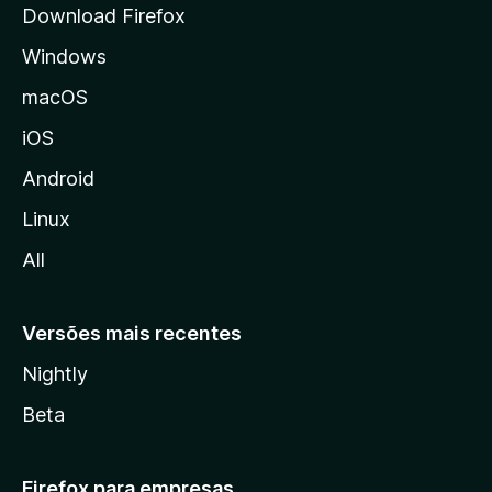
Download Firefox
d
Windows
a
M
macOS
o
iOS
z
i
Android
l
Linux
l
All
a
Versões mais recentes
Nightly
Beta
Firefox para empresas