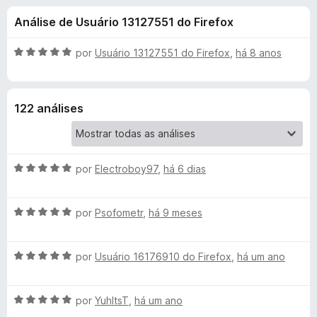
e
4
d
Análise de Usuário 13127551 do Firefox
,
o
s
8
r
d
A
por
Usuário 13127551 do Firefox
,
há 8 anos
F
d
e
v
i
5
a
l
r
e
122 análises
i
e
a
f
P
d
o
o
x
A
u
por
Electroboy97
,
há 6 dias
e
v
m
a
5
l
A
l
por
Psofometr
,
há 9 meses
d
v
i
e
p
a
a
5
A
l
por
Usuário 16176910 do Firefox
,
há um ano
d
F
v
i
o
a
a
e
A
l
por
YuhItsT
,
há um ano
d
m
i
v
i
o
5