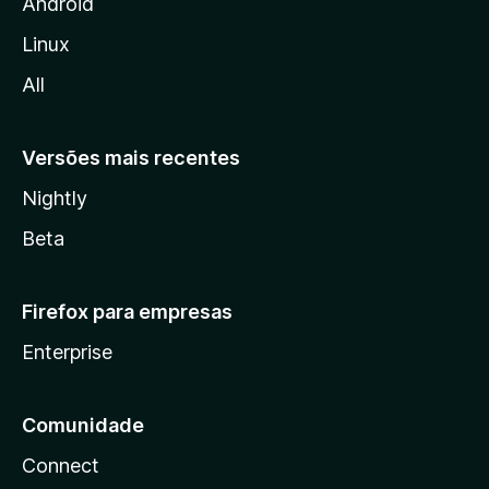
i
Android
l
Linux
l
All
a
Versões mais recentes
Nightly
Beta
Firefox para empresas
Enterprise
Comunidade
Connect