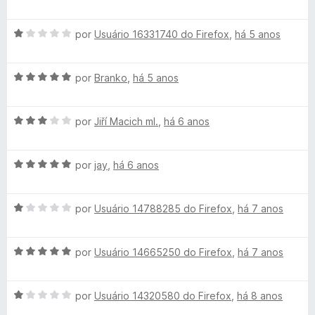
v
a
o
A
l
por
Usuário 16331740 do Firefox
,
há 5 anos
v
i
r
a
a
A
l
por
Branko
,
há 5 anos
d
F
v
i
o
a
a
e
A
l
por
Jiří Macich ml.
,
há 6 anos
d
i
m
v
i
o
4
a
a
e
d
r
A
l
por
jay
,
há 6 anos
d
m
e
v
i
o
1
5
e
a
a
e
d
A
l
por
Usuário 14788285 do Firefox
,
há 7 anos
d
m
e
v
i
f
o
5
5
a
a
e
d
A
l
por
Usuário 14665250 do Firefox
,
há 7 anos
d
m
e
o
v
i
o
3
5
a
a
e
d
x
A
l
por
Usuário 14320580 do Firefox
,
há 8 anos
d
m
e
v
i
o
5
5