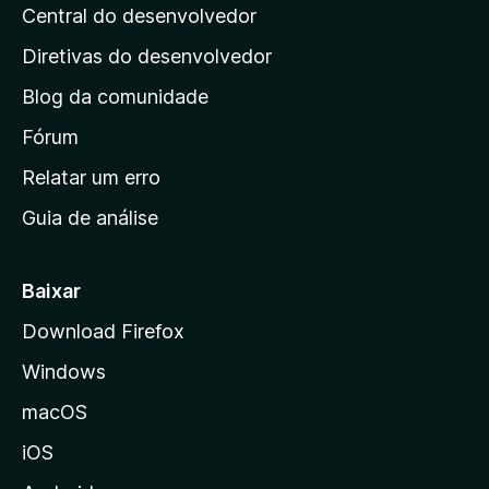
Central do desenvolvedor
g
i
Diretivas do desenvolvedor
n
Blog da comunidade
a
i
Fórum
n
Relatar um erro
i
Guia de análise
c
i
a
Baixar
l
Download Firefox
d
Windows
a
M
macOS
o
iOS
z