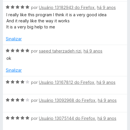
a
a
e
A
l
por
Usuário 13182943 do Firefox
,
há 9 anos
d
m
v
i
o
2
I really like this program I think it is a very good idea
a
a
e
d
And it really like the way it works
l
d
m
e
It is a very big help to me
i
o
2
5
a
e
d
Sinalizar
d
m
e
o
5
5
A
por
saeed taherzadeh rizi
,
há 9 anos
e
d
v
ok
m
e
a
5
5
l
Sinalizar
d
i
e
a
A
por
Usuário 13167812 do Firefox
,
há 9 anos
5
d
v
o
a
e
A
l
por
Usuário 13092968 do Firefox
,
há 9 anos
m
v
i
5
a
a
d
A
l
por
Usuário 13075144 do Firefox
,
há 9 anos
d
e
v
i
o
5