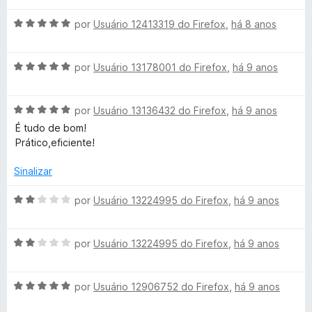
a
a
e
d
A
l
por
Usuário 12413319 do Firefox
,
há 8 anos
d
m
e
v
i
o
1
5
a
a
e
d
A
l
por
Usuário 13178001 do Firefox
,
há 9 anos
d
m
e
v
i
o
5
5
a
a
e
d
A
l
por
Usuário 13136432 do Firefox
,
há 9 anos
d
m
e
v
i
o
1
5
É tudo de bom!
a
a
e
d
Prático,eficiente!
l
d
m
e
i
o
5
5
Sinalizar
a
e
d
d
m
e
A
por
Usuário 13224995 do Firefox
,
há 9 anos
o
5
5
v
e
d
a
m
e
A
l
por
Usuário 13224995 do Firefox
,
há 9 anos
5
5
v
i
d
a
a
e
A
l
por
Usuário 12906752 do Firefox
,
há 9 anos
d
5
v
i
o