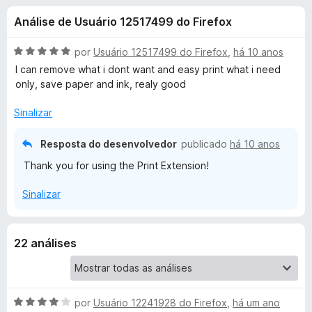
e
3
d
Análise de Usuário 12517499 do Firefox
,
o
s
8
r
d
A
por
Usuário 12517499 do Firefox
,
há 10 anos
F
d
e
v
I can remove what i dont want and easy print what i need
i
5
a
only, save paper and ink, realy good
l
r
e
i
e
Sinalizar
a
f
P
d
Resposta do desenvolvedor
publicado
há 10 anos
o
o
x
Thank you for using the Print Extension!
r
e
m
Sinalizar
5
i
d
e
n
5
22 análises
t
f
A
por
Usuário 12241928 do Firefox
,
há um ano