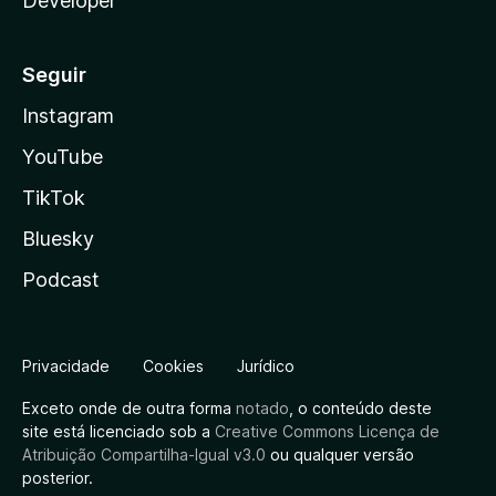
Developer
b
Seguir
e
Instagram
&
YouTube
K
TikTok
Bluesky
i
Podcast
c
k
Privacidade
Cookies
Jurídico
)
Exceto onde de outra forma
notado
, o conteúdo deste
site está licenciado sob a
Creative Commons Licença de
Atribuição Compartilha-Igual v3.0
ou qualquer versão
-
posterior.