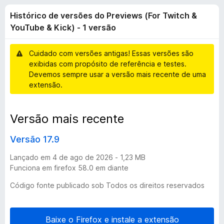
i
4
d
Histórico de versões do Previews (For Twitch &
,
o
c
7
YouTube & Kick) - 1 versão
r
d
F
o
e
Cuidado com versões antigas! Essas versões são
i
5
exibidas com propósito de referência e testes.
r
d
Devemos sempre usar a versão mais recente de uma
e
extensão.
f
e
o
Versão mais recente
x
v
Versão 17.9
e
Lançado em 4 de ago de 2026 - 1,23 MB
r
Funciona em firefox 58.0 em diante
Código fonte publicado sob Todos os direitos reservados
s
õ
Baixe o Firefox e instale a extensão