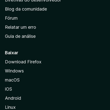
e
n
Blog da comunidade
a
w
i
Fórum
n
Relatar um erro
s
i
Guia de análise
c
(
i
F
a
Baixar
l
Download Firefox
o
d
Windows
a
r
M
macOS
o
T
iOS
z
i
w
Android
l
Linux