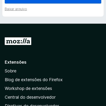
e
Baixar arquivo
s
d
I
o
r
P
p
a
Extensões
r
r
Sobre
a
e
a
Blog de extensões do Firefox
p
v
Workshop de extensões
á
Central do desenvolvedor
g
i
i
Diretivas do desenvolvedor