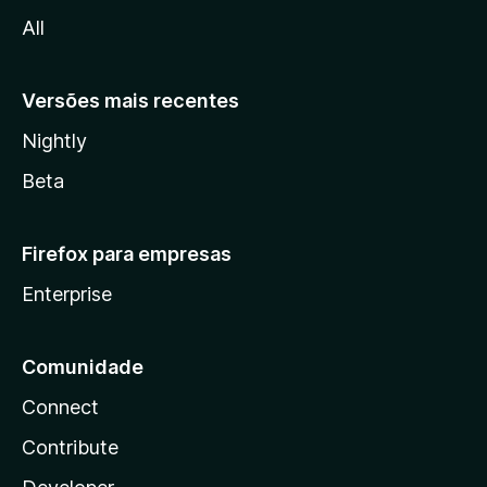
i
l
All
a
t
Versões mais recentes
c
Nightly
h
Beta
&
Firefox para empresas
Y
Enterprise
o
u
Comunidade
Connect
T
Contribute
u