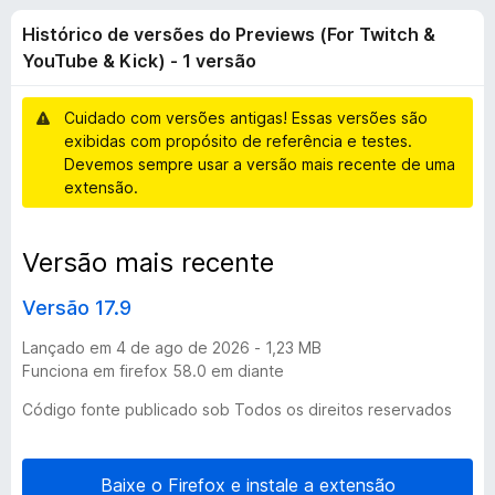
i
4
d
Histórico de versões do Previews (For Twitch &
,
o
c
7
YouTube & Kick) - 1 versão
r
d
F
o
e
Cuidado com versões antigas! Essas versões são
i
5
exibidas com propósito de referência e testes.
r
d
Devemos sempre usar a versão mais recente de uma
e
extensão.
f
e
o
Versão mais recente
x
v
Versão 17.9
e
Lançado em 4 de ago de 2026 - 1,23 MB
r
Funciona em firefox 58.0 em diante
Código fonte publicado sob Todos os direitos reservados
s
õ
Baixe o Firefox e instale a extensão