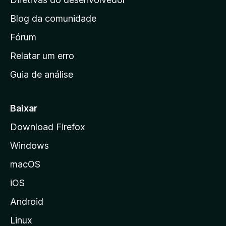
e
n
Blog da comunidade
a
w
i
Fórum
n
Relatar um erro
s
i
Guia de análise
c
(
i
F
a
Baixar
l
Download Firefox
o
d
Windows
a
r
M
macOS
o
T
iOS
z
i
w
Android
l
Linux