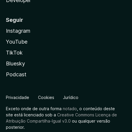
Developer
b
Seguir
e
Instagram
&
YouTube
K
TikTok
Bluesky
i
Podcast
c
k
Privacidade
Cookies
Jurídico
)
Exceto onde de outra forma
notado
, o conteúdo deste
site está licenciado sob a
Creative Commons Licença de
Atribuição Compartilha-Igual v3.0
ou qualquer versão
-
posterior.