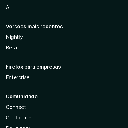
i
l
All
a
t
Versões mais recentes
c
Nightly
h
Beta
&
Firefox para empresas
Y
Enterprise
o
u
Comunidade
Connect
T
Contribute
u