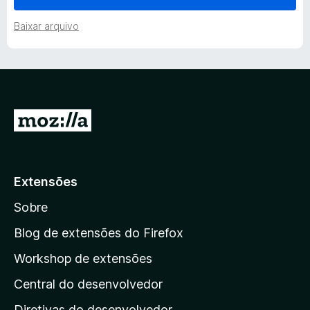
e
Baixar arquivo
s
d
I
o
r
P
p
a
Extensões
r
r
Sobre
a
e
a
Blog de extensões do Firefox
p
v
Workshop de extensões
á
Central do desenvolvedor
g
i
i
Diretivas do desenvolvedor