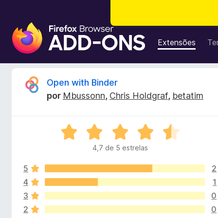
E
x
Extensões
Te
t
e
n
A
Open with Binder
s
por
Mbussonn
,
Chris Holdgraf
,
betatim
õ
n
e
s
á
A
d
v
o
4,7 de 5 estrelas
l
a
N
l
a
5
2
i
i
v
a
4
1
d
e
3
0
s
o
g
2
0
e
a