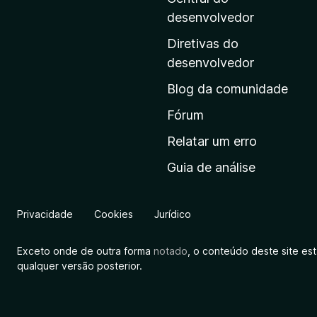
i
i
desenvolvedor
t
n
Diretivas do
a
h
desenvolvedor
i
Blog da comunidade
n
B
i
Fórum
i
c
Relatar um erro
i
n
Guia de análise
a
l
d
d
Privacidade
Cookies
Jurídico
a
e
M
Exceto onde de outra forma
notado
, o conteúdo deste site es
r
o
qualquer versão posterior.
z
i