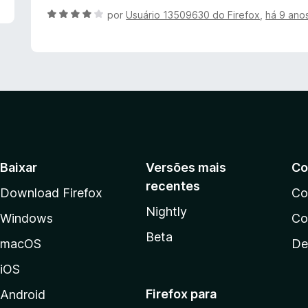
5
d
A
por
Usuário 13509630 do Firefox
,
há 9 ano
d
o
v
e
e
a
5
m
l
5
i
d
a
e
d
5
o
e
m
4
Baixar
Versões mais
Co
d
recentes
e
Download Firefox
Co
5
Nightly
Windows
Co
Beta
macOS
De
iOS
Firefox para
Android