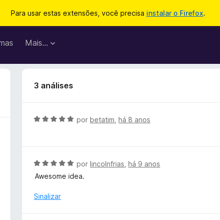
Para usar estas extensões, você precisa
instalar o Firefox
.
mas
Mais…
3 análises
A
por
betatim
,
há 8 anos
v
a
l
i
A
por
lincolnfrias
,
há 9 anos
a
v
Awesome idea.
d
a
o
l
Sinalizar
e
i
m
a