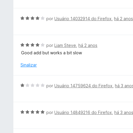
i
a
d
A
por
Usuário 14032914 do Firefox
,
há 2 ano
o
v
e
a
m
l
5
i
A
por
Liam Steve
,
há 2 anos
d
a
v
e
Good add but works a bit slow
d
a
5
o
l
Sinalizar
e
i
m
a
4
d
A
por
Usuário 14759624 do Firefox
,
há 3 ano
d
o
v
e
e
a
5
m
l
4
i
A
por
Usuário 14849216 do Firefox
,
há 3 ano
d
a
v
e
d
a
5
o
l