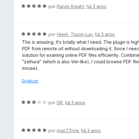
e
i
A
por
Randy Knight
,
há 3 anos
m
a
v
1
d
a
d
o
l
e
e
i
A
por
Hsieh, Tsung-Lun
,
há 3 anos
5
m
a
v
This is amazing, It's totally what I need. The plugin is 
5
d
a
PDF from remote url without downloading it. Since I need 
d
o
l
solution for examing online PDF files efficiently. Combin
e
e
i
"zathura" (which is also Vim-like), I could browse PDF fi
5
m
a
mouse).
5
d
d
o
Sinalizar
e
e
5
m
5
A
por
DR
,
há 3 anos
d
v
e
a
5
l
i
A
por
ingo77nrw
,
há 3 anos
a
v