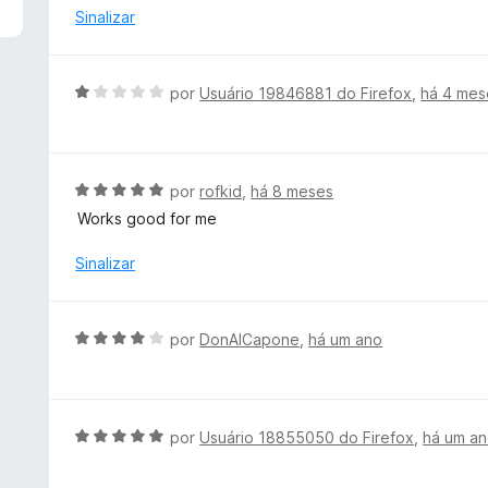
d
l
Sinalizar
e
i
5
a
d
A
por
Usuário 19846881 do Firefox
,
há 4 mes
o
v
e
a
m
l
5
i
A
por
rofkid
,
há 8 meses
d
a
v
e
Works good for me
d
a
5
o
l
Sinalizar
e
i
m
a
1
d
A
por
DonAlCapone
,
há um ano
d
o
v
e
e
a
5
m
l
5
i
A
por
Usuário 18855050 do Firefox
,
há um a
d
a
v
e
d
a
5