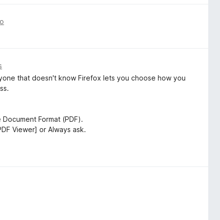
no
s
 anyone that doesn't know Firefox lets you choose how you
ss.
le Document Format (PDF).
 PDF Viewer] or Always ask.