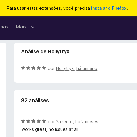
Para usar estas extensões, você precisa
instalar o Firefox
.
mas
Mais…
Análise de Hollytryx
A
por
Hollytryx
,
há um ano
v
a
l
i
82 análises
a
d
o
e
A
por
Yairento
,
há 2 meses
m
v
works great, no issues at all
5
a