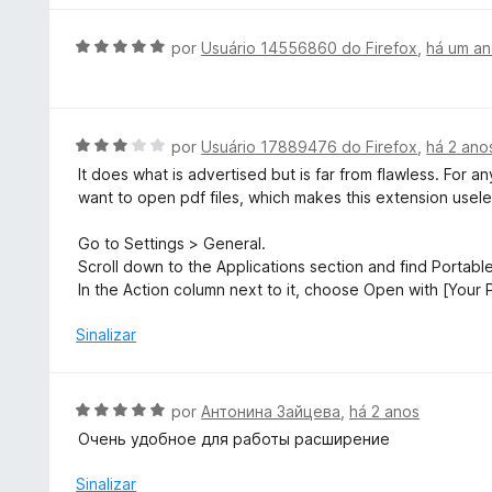
o
l
e
i
A
por
Usuário 14556860 do Firefox
,
há um a
m
a
v
4
d
a
d
o
l
e
e
i
A
por
Usuário 17889476 do Firefox
,
há 2 ano
5
m
a
v
It does what is advertised but is far from flawless. For
5
d
a
want to open pdf files, which makes this extension usele
d
o
l
e
e
i
Go to Settings > General.
5
m
a
Scroll down to the Applications section and find Portab
5
d
In the Action column next to it, choose Open with [Your
d
o
e
e
Sinalizar
5
m
3
d
A
por
Антонина Зайцева
,
há 2 anos
e
v
Очень удобное для работы расширение
5
a
l
Sinalizar