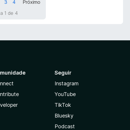
3
4
Próximo
a 1 de 4
munidade
Seguir
nnect
Instagram
ntribute
YouTube
veloper
TikTok
Bluesky
Podcast