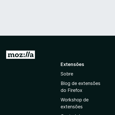
I
r
Extensões
p
Sobre
a
r
Blog de extensões
a
do Firefox
a
Workshop de
p
extensões
á