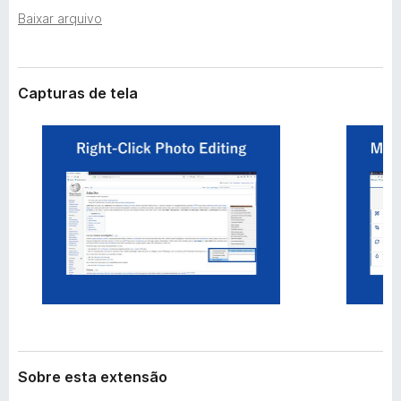
e
d
Baixar arquivo
n
o
s
r
ã
o
F
Capturas de tela
i
r
e
f
o
x
Sobre esta extensão