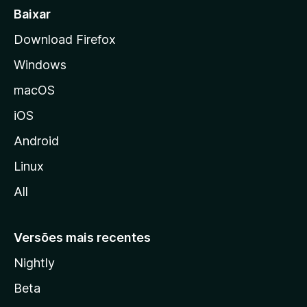
a
Baixar
l
Download Firefox
d
Windows
a
M
macOS
o
iOS
z
i
Android
l
Linux
l
All
a
Versões mais recentes
Nightly
Beta