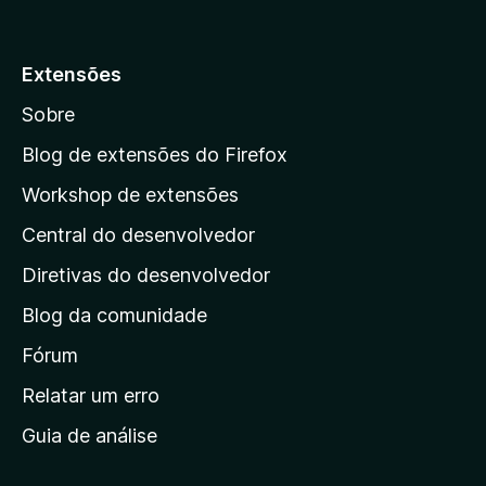
r
o
6
e
p
d
m
e
a
Extensões
4
5
r
,
Sobre
5
a
d
a
Blog de extensões do Firefox
e
p
5
Workshop de extensões
á
Central do desenvolvedor
g
i
Diretivas do desenvolvedor
n
Blog da comunidade
a
i
Fórum
n
Relatar um erro
i
Guia de análise
c
i