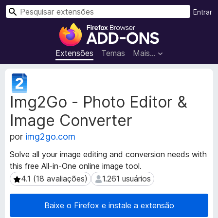
P
Entrar
e
E
s
x
q
t
Extensões
Temas
Mais…
u
e
i
n
M
s
s
e
a
Img2Go - Photo Editor &
t
õ
r
a
e
Image Converter
d
s
a
d
por
img2go.com
d
o
o
Solve all your image editing and conversion needs with
N
s
this free All-in-One online image tool.
a
d
4.1 (18 avaliações)
1.261 usuários
4.1 (18 avaliações)
1.261 usuários
a
v
e
e
x
g
Baixe o Firefox e instale a extensão
t
a