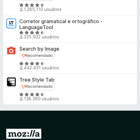
A
1.265.110 usuários
v
a
Corretor gramatical e ortográfico -
l
LanguageTool
i
A
335.932 usuários
a
v
d
a
Search by Image
o
l
Recomendado
Recomendado
e
i
A
m
a
442.431 usuários
v
4
d
a
,
o
Tree Style Tab
l
5
e
Recomendado
Recomendado
i
d
m
A
a
e
138.360 usuários
4
v
d
5
,
a
o
5
l
e
d
i
m
e
a
4
5
I
d
,