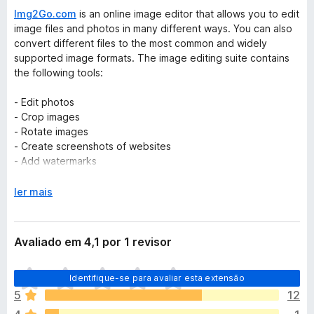
Img2Go.com
is an online image editor that allows you to edit
image files and photos in many different ways. You can also
convert different files to the most common and widely
supported image formats. The image editing suite contains
the following tools:
- Edit photos
- Crop images
- Rotate images
- Create screenshots of websites
- Add watermarks
- Reduce image file size
- Change image dimensions
E
ler mais
- Convert to image
x
- Convert images to documents
p
a
Avaliado em 4,1 por 1 revisor
There are several different things you can do with this image
n
editing tool. For example:
d
A
Identifique-se para avaliar esta extensão
i
i
- Turn PDFs and other documents into images
r
5
12
n
- Add drawings, boxes, arrows or texts to an image
p