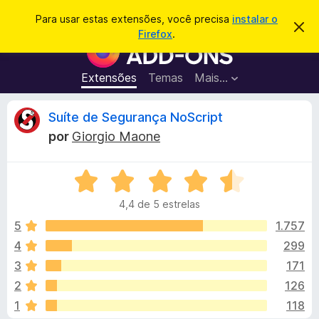
P
Entrar
Para usar estas extensões, você precisa
instalar o
D
e
Firefox
.
e
E
s
s
x
c
q
a
t
Extensões
Temas
Mais…
u
r
e
t
i
a
n
A
Suíte de Segurança NoScript
s
r
s
e
a
por
Giorgio Maone
s
õ
n
r
t
e
e
a
A
s
á
v
v
d
i
4,4 de 5 estrelas
a
s
o
l
o
l
5
1.757
N
i
4
299
a
i
a
v
3
171
d
e
o
s
2
126
e
g
1
118
m
a