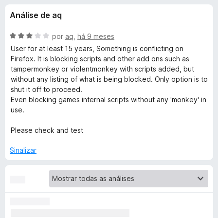
e
4
d
Análise de aq
,
o
s
4
r
d
A
por
aq
,
há 9 meses
F
d
e
v
User for at least 15 years, Something is conflicting on
i
5
a
Firefox. It is blocking scripts and other add ons such as
l
r
tampermonkey or violentmonkey with scripts added, but
e
i
e
without any listing of what is being blocked. Only option is to
a
shut it off to proceed.
f
S
d
Even blocking games internal scripts without any 'monkey' in
o
o
use.
x
u
e
m
Please check and test
3
í
d
Sinalizar
e
t
5
e
d