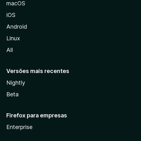
M
macOS
o
iOS
z
i
Android
l
Linux
l
All
a
Versões mais recentes
Nightly
Beta
Firefox para empresas
Enterprise