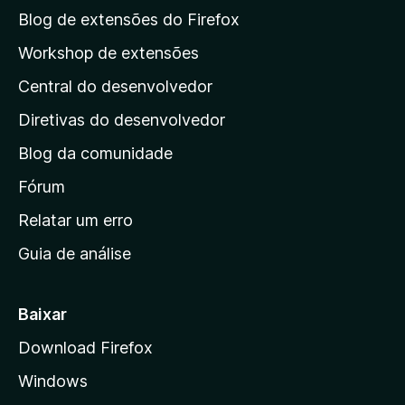
a
Blog de extensões do Firefox
p
Workshop de extensões
á
Central do desenvolvedor
g
i
Diretivas do desenvolvedor
n
Blog da comunidade
a
i
Fórum
n
Relatar um erro
i
Guia de análise
c
i
a
Baixar
l
Download Firefox
d
Windows
a