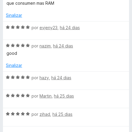
e
d
l
que consumen mas RAM
m
e
i
5
5
a
Sinalizar
d
d
e
o
A
por
evjeny23
,
há 24 dias
5
e
v
m
a
5
A
l
por
nazim
,
há 24 dias
d
v
i
good
e
a
a
5
l
d
Sinalizar
i
o
a
e
A
por
hazy
,
há 24 dias
d
m
v
o
5
a
e
d
A
l
por
Martin
,
há 25 dias
m
e
v
i
5
5
a
a
d
A
l
por
zihad
,
há 25 dias
d
e
v
i
o
5
a
a
e