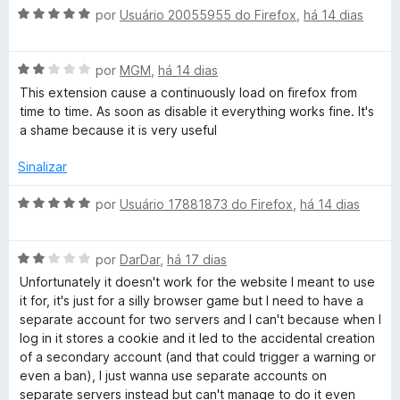
a
e
d
A
l
por
Usuário 20055955 do Firefox
,
há 14 dias
m
e
v
i
i
5
5
a
a
d
A
l
por
MGM
,
há 14 dias
d
n
e
v
i
o
This extension cause a continuously load on firefox from
5
a
a
e
time to time. As soon as disable it everything works fine. It's
l
d
e
m
a shame because it is very useful
i
o
5
a
e
d
Sinalizar
r
d
m
e
o
5
5
A
por
Usuário 17881873 do Firefox
,
há 14 dias
s
e
d
v
m
e
a
2
5
A
l
por
DarDar
,
há 17 dias
d
v
i
Unfortunately it doesn't work for the website I meant to use
e
a
a
it for, it's just for a silly browser game but I need to have a
5
l
d
separate account for two servers and I can't because when I
i
o
log in it stores a cookie and it led to the accidental creation
a
e
of a secondary account (and that could trigger a warning or
d
m
even a ban), I just wanna use separate accounts on
o
5
separate servers instead but can't manage to do it even