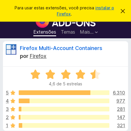
P
Entrar
Para usar estas extensões, você precisa
instalar o
D
e
Firefox
.
e
E
s
s
x
c
q
a
t
Extensões
Temas
Mais…
u
r
e
t
i
a
n
A
Firefox Multi-Account Containers
s
r
s
e
a
por
Firefox
s
õ
n
r
t
e
e
a
A
s
á
v
v
d
i
4,6 de 5 estrelas
a
s
o
l
o
l
5
6.310
N
i
4
977
a
i
a
v
3
281
d
e
o
s
2
147
e
g
1
321
m
a