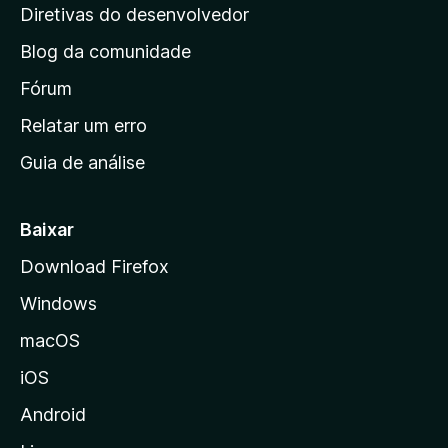
i
Diretivas do desenvolvedor
n
Blog da comunidade
a
i
Fórum
n
Relatar um erro
i
Guia de análise
c
i
a
Baixar
l
Download Firefox
d
Windows
a
M
macOS
o
iOS
z
i
Android
l