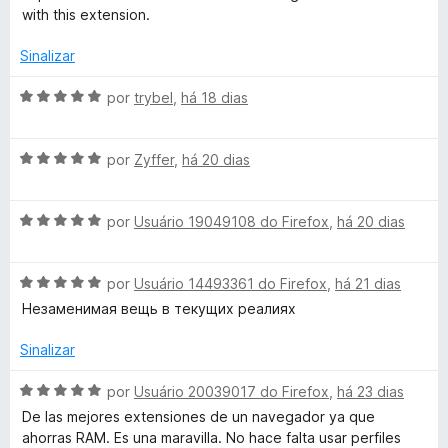
e
d
with this extension.
m
e
2
5
Sinalizar
d
e
A
por
trybel
,
há 18 dias
5
v
a
A
l
por
Zyffer
,
há 20 dias
v
i
a
a
A
l
por
Usuário 19049108 do Firefox
,
há 20 dias
d
v
i
o
a
a
e
A
l
por
Usuário 14493361 do Firefox
,
há 21 dias
d
m
v
i
o
5
Незаменимая вещь в текущих реалиях
a
a
e
d
l
d
m
e
Sinalizar
i
o
5
5
a
e
d
A
por
Usuário 20039017 do Firefox
,
há 23 dias
d
m
e
v
De las mejores extensiones de un navegador ya que
o
5
5
a
ahorras RAM. Es una maravilla. No hace falta usar perfiles