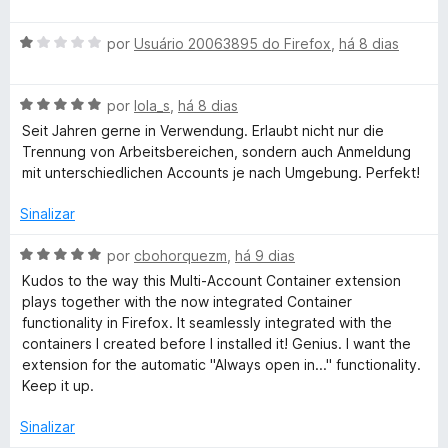
v
i
d
a
a
x
e
A
l
por
Usuário 20063895 do Firefox
,
há 8 dias
d
5
v
i
o
M
a
a
e
A
l
por
lola_s
,
há 8 dias
d
m
v
u
i
o
5
Seit Jahren gerne in Verwendung. Erlaubt nicht nur die
a
a
e
d
Trennung von Arbeitsbereichen, sondern auch Anmeldung
l
d
m
e
mit unterschiedlichen Accounts je nach Umgebung. Perfekt!
l
i
o
5
5
a
e
d
Sinalizar
t
d
m
e
o
1
5
A
por
cbohorquezm
,
há 9 dias
i
e
d
v
Kudos to the way this Multi-Account Container extension
m
e
a
plays together with the now integrated Container
5
5
l
-
functionality in Firefox. It seamlessly integrated with the
d
i
containers I created before I installed it! Genius. I want the
e
a
extension for the automatic "Always open in..." functionality.
A
5
d
Keep it up.
o
c
e
Sinalizar
m