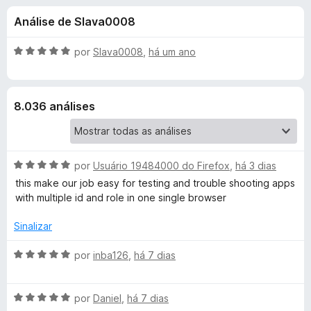
e
4
d
Análise de Slava0008
,
o
s
6
r
d
A
por
Slava0008
,
há um ano
F
d
e
v
i
5
a
l
r
e
8.036 análises
i
e
a
f
F
d
o
o
x
A
i
por
Usuário 19484000 do Firefox
,
há 3 dias
e
v
m
this make our job easy for testing and trouble shooting apps
a
5
with multiple id and role in one single browser
r
l
d
i
e
Sinalizar
e
a
5
d
A
por
inba126
,
há 7 dias
f
o
v
e
a
m
A
l
o
por
Daniel
,
há 7 dias
5