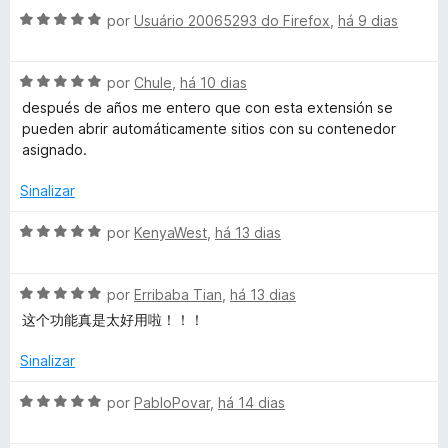
c
5
A
por
Usuário 20065293 do Firefox
,
há 9 dias
d
v
e
a
o
5
A
l
por
Chule
,
há 10 dias
v
i
después de años me entero que con esta extensión se
u
a
a
pueden abrir automáticamente sitios con su contenedor
l
d
asignado.
n
i
o
a
e
Sinalizar
t
d
m
o
5
A
por
KenyaWest
,
há 13 dias
e
d
v
C
m
e
a
5
5
A
l
por
Erribaba Tian
,
há 13 dias
o
d
v
i
这个功能真是太好用啦！！！
e
a
a
n
5
l
d
Sinalizar
i
o
t
a
e
A
por
PabloPovar
,
há 14 dias
d
m
v
o
5
a