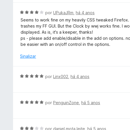
o
l
e
i
A
por
UPukaJRm
,
há 4 anos
m
a
v
Seems to work fine on my heavily CSS tweaked Firefox. 
5
d
a
trashes my FF GUI. But the Clock by wwj works fine. I wo
d
o
l
displayed. As is, it's a keeper, thanks!
e
e
i
ps - please add enable/disable in the add on options. now
5
m
a
be easier with an on/off control in the options.
5
d
d
o
Sinalizar
e
e
5
m
4
A
por
Linx002
,
há 4 anos
d
v
e
a
5
l
i
A
por
PenguinZone
,
há 5 anos
a
v
d
a
o
l
e
i
A
por
daniel.mota.leite
,
há 5 anos