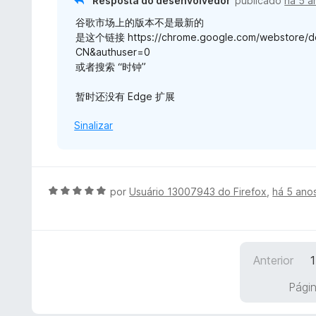
Resposta do desenvolvedor
publicado
há 5 a
e
e
5
谷歌市场上的版本不是最新的
m
是这个链接 https://chrome.google.com/webstore/deta
5
CN&authuser=0
d
或者搜索 “时钟”
e
5
暂时还没有 Edge 扩展
Sinalizar
A
por
Usuário 13007943 do Firefox
,
há 5 ano
v
a
l
i
Anterior
1
a
d
Págin
o
e