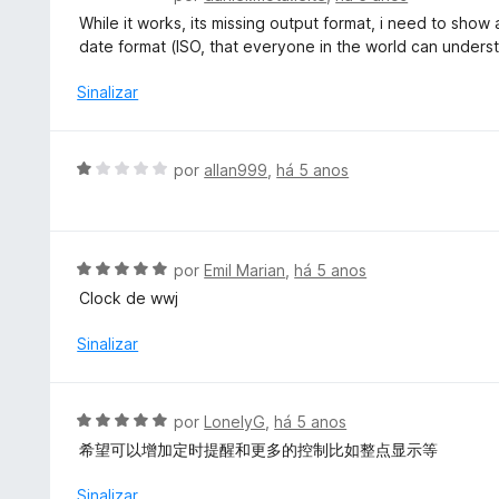
m
a
v
While it works, its missing output format, i need to sho
5
d
a
date format (ISO, that everyone in the world can unders
d
o
l
e
e
i
Sinalizar
5
m
a
5
d
d
o
A
por
allan999
,
há 5 anos
e
e
v
5
m
a
3
l
d
i
A
por
Emil Marian
,
há 5 anos
e
a
v
5
Clock de wwj
d
a
o
l
Sinalizar
e
i
m
a
1
d
A
por
LonelyG
,
há 5 anos
d
o
v
e
希望可以增加定时提醒和更多的控制比如整点显示等
e
a
5
m
l
Sinalizar