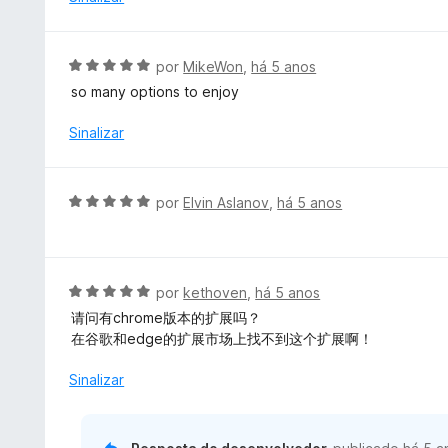
5
i
d
a
e
d
A
5
por
MikeWon
,
há 5 anos
o
v
so many options to enjoy
e
a
m
l
Sinalizar
5
i
d
a
e
d
A
5
por
Elvin Aslanov
,
há 5 anos
o
v
e
a
m
l
5
i
A
por
kethoven
,
há 5 anos
d
a
v
e
请问有chrome版本的扩展吗？
d
a
5
在谷歌和edge的扩展市场上找不到这个扩展啊！
o
l
e
i
Sinalizar
m
a
5
d
d
o