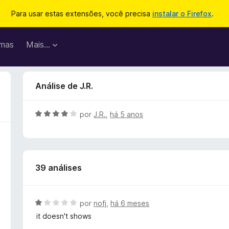
Para usar estas extensões, você precisa
instalar o Firefox
.
mas
Mais…
Análise de J.R.
A
por
J.R.
,
há 5 anos
v
a
l
i
39 análises
a
d
o
e
A
por
nofj
,
há 6 meses
m
v
it doesn't shows
4
a