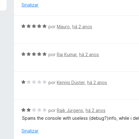
d
l
Sinalizar
e
i
5
a
d
A
por
Mauro
,
há 2 anos
o
v
e
a
m
l
1
i
A
por
Raj Kumar
,
há 2 anos
d
a
v
e
d
a
5
o
l
e
i
A
por
Kennis Düster
,
há 2 anos
m
a
v
5
d
a
d
o
l
e
e
i
A
por
Raik Jürgens
,
há 2 anos
5
m
a
v
Spams the console with useless (debug?)info, while i debu
5
d
a
d
o
l
Sinalizar
e
e
i
5