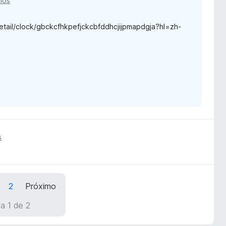
nos
il/clock/gbckcfhkpefjckcbfddhcjijpmapdgja?hl=zh-
s
2
Próximo
a 1 de 2