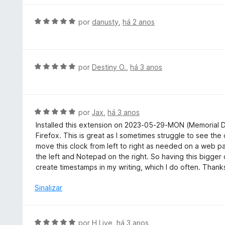
m
a
1
d
A
por
danusty
,
há 2 anos
d
o
v
e
e
a
5
m
l
2
i
A
por
Destiny O.
,
há 3 anos
d
a
v
e
d
a
5
o
l
e
i
A
por
Jax
,
há 3 anos
m
a
v
Installed this extension on 2023-05-29-MON (Memorial Da
5
d
a
Firefox. This is great as I sometimes struggle to see the c
d
o
l
move this clock from left to right as needed on a web pa
e
e
i
the left and Notepad on the right. So having this bigger
5
m
a
create timestamps in my writing, which I do often. Thanks
5
d
d
o
Sinalizar
e
e
5
m
5
A
por
H Live
,
há 3 anos