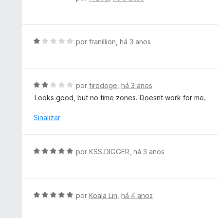
d
v
e
a
5
l
i
A
por
franillion
,
há 3 anos
a
v
d
a
o
l
e
i
A
por
firedoge
,
há 3 anos
m
a
v
Looks good, but no time zones. Doesnt work for me.
5
d
a
d
o
l
Sinalizar
e
e
i
5
m
a
1
d
A
por
KSS.DIGGER
,
há 3 anos
d
o
v
e
e
a
5
m
l
2
i
A
por
Koala Lin
,
há 4 anos
d
a
v
e
d
a
5