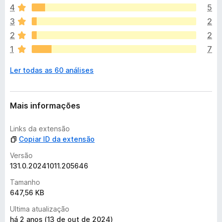
4
5
d
a
3
2
n
2
2
ã
1
7
o
e
Ler todas as 60 análises
x
i
s
t
Mais informações
e
m
Links da extensão
a
Copiar ID da extensão
v
a
Versão
l
131.0.20241011.205646
i
Tamanho
a
647,56 KB
ç
õ
Ultima atualização
e
há 2 anos (13 de out de 2024)