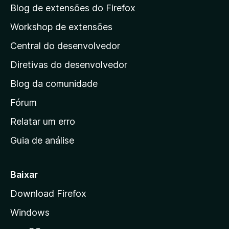
a
Blog de extensões do Firefox
p
Workshop de extensões
á
Central do desenvolvedor
g
i
Diretivas do desenvolvedor
n
Blog da comunidade
a
i
Fórum
n
Relatar um erro
i
Guia de análise
c
i
a
Baixar
l
Download Firefox
d
Windows
a
M