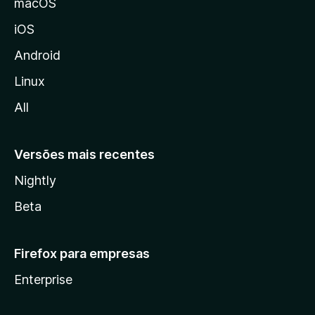
macOS
o
iOS
z
i
Android
l
Linux
l
All
a
Versões mais recentes
Nightly
Beta
Firefox para empresas
Enterprise