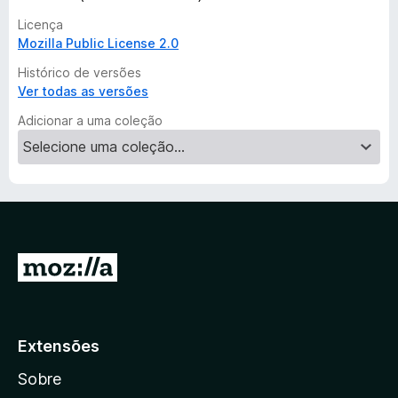
s
Licença
Mozilla Public License 2.0
Histórico de versões
Ver todas as versões
Adicionar a uma coleção
I
r
p
a
Extensões
r
Sobre
a