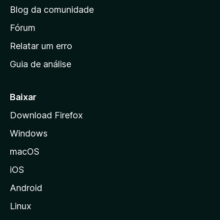
n
Blog da comunidade
a
i
Fórum
n
Relatar um erro
i
Guia de análise
c
i
a
Baixar
l
Download Firefox
d
Windows
a
M
macOS
o
iOS
z
i
Android
l
Linux
l