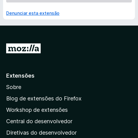
Denunciar esta extensão
I
r
p
a
Extensões
r
Sobre
a
a
Blog de extensões do Firefox
p
Workshop de extensões
á
Central do desenvolvedor
g
i
Diretivas do desenvolvedor