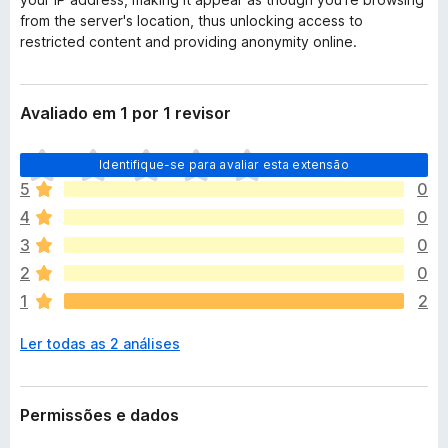
from the server's location, thus unlocking access to
restricted content and providing anonymity online.
Avaliado em 1 por 1 revisor
A
Identifique-se para avaliar esta extensão
i
5
0
n
4
0
d
a
3
0
n
2
0
ã
1
2
o
e
Ler todas as 2 análises
x
i
s
t
Permissões e dados
e