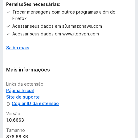
m
Permissões necessárias:
a
Trocar mensagens com outros programas além do
v
Firefox
a
Acessar seus dados em s3.amazonaws.com
l
i
Acessar seus dados em www.itopvpn.com
a
ç
Saiba mais
õ
e
s
Mais informações
Links da extensão
Página Inicial
Site de suporte
Copiar ID da extensão
Versão
1.0.6663
Tamanho
878,68 KB