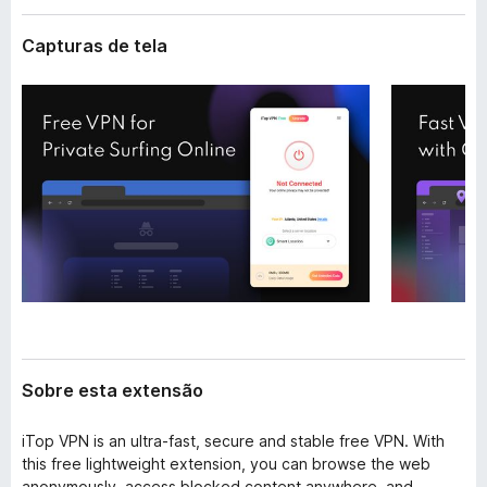
e
d
n
Capturas de tela
o
s
r
ã
o
F
i
r
e
f
o
x
Sobre esta extensão
iTop VPN is an ultra-fast, secure and stable free VPN. With
this free lightweight extension, you can browse the web
anonymously, access blocked content anywhere, and