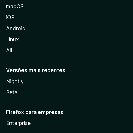
M
macOS
o
iOS
z
i
Android
l
Linux
l
All
a
Versões mais recentes
Nightly
Beta
Firefox para empresas
Enterprise