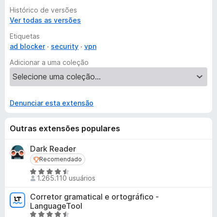
from the server's location, thus unlocking access to
Histórico de versões
restricted content and providing anonymity online.
Ver todas as versões
Etiquetas
ad blocker
security
vpn
Adicionar a uma coleção
Denunciar esta extensão
Outras extensões populares
Dark Reader
Recomendado
Recomendado
A
1.265.110 usuários
v
a
Corretor gramatical e ortográfico -
l
LanguageTool
i
A