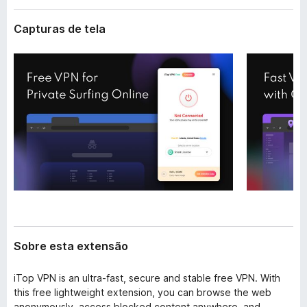
e
d
n
Capturas de tela
o
s
r
ã
o
F
i
r
e
f
o
x
Sobre esta extensão
iTop VPN is an ultra-fast, secure and stable free VPN. With
this free lightweight extension, you can browse the web
anonymously, access blocked content anywhere, and