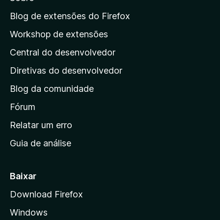
a
d
a
Blog de extensões do Firefox
e
p
5
Workshop de extensões
á
Central do desenvolvedor
g
i
Diretivas do desenvolvedor
n
Blog da comunidade
a
i
Fórum
n
Relatar um erro
i
Guia de análise
c
i
a
Baixar
l
Download Firefox
d
Windows
a