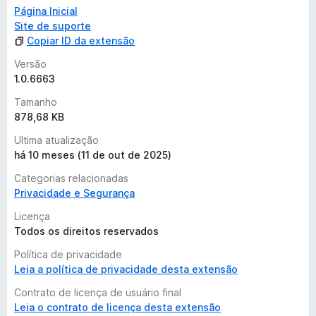
threats by encrypting your data twice.
Página Inicial
Site de suporte
Dedicated IP - A unique IP address that is exclusive only for
Copiar ID da extensão
you, such as Canada, US, Germany, UK.
Versão
Dark Web Monitor - Monitor your sensitive data (email,
1.0.6663
phone number, or password) leakage in the Dark Web, and
Tamanho
alert you when it happens.
878,68 KB
WebRTC Leak Protection - Protect against WebRTC leaking
Ultima atualização
your public and private IP addresses.
há 10 meses (11 de out de 2025)
Categorias relacionadas
Install iTop VPN for Windows app to enjoy more servers and
Privacidade e Segurança
advanced features to protect your online privacy.
Licença
How It Works
Todos os direitos reservados
Política de privacidade
Once the iTop VPN extension is added to your browser, you
Leia a política de privacidade desta extensão
can simply click the extension icon and choose a server
location. iTop VPN will then encrypt your internet traffic,
Contrato de licença de usuário final
ensuring that your connection is secure and private. It masks
Leia o contrato de licença desta extensão
your IP address, making it appear as though you're browsing