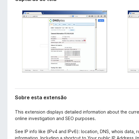
t
d
e
o
n
r
s
F
ã
o
i
r
e
f
o
x
Sobre esta extensão
This extension displays detailed information about the curr
online investigation and SEO purposes.
See IP info like (IPv4 and IPv6): location, DNS, whois data, 
information. Including a shortcut to Your public IP Address (m