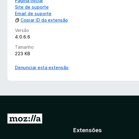
Página Inicial
Site de suporte
Email de suporte
Copiar ID da extensão
Versão
4.0.6.6
Tamanho
223 KB
Denunciar esta extensão
I
r
Extensões
p