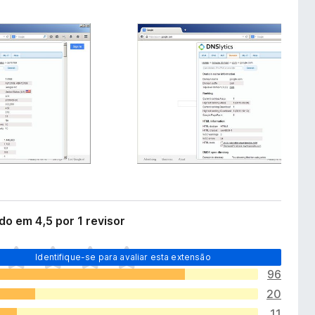
do em 4,5 por 1 revisor
Identifique-se para avaliar esta extensão
96
20
11