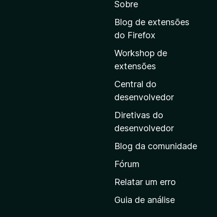
Sobre
a
r
Blog de extensões
a
do Firefox
a
Workshop de
p
extensões
á
g
Central do
i
desenvolvedor
n
Diretivas do
a
desenvolvedor
i
Blog da comunidade
n
i
Fórum
c
Relatar um erro
i
Guia de análise
a
l