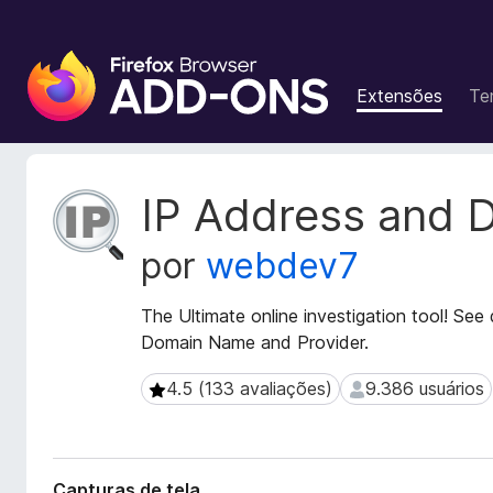
E
x
Extensões
Te
t
e
n
s
M
IP Address and 
õ
e
t
e
por
webdev7
a
s
d
d
a
The Ultimate online investigation tool! See
o
d
Domain Name and Provider.
N
o
a
s
4.5 (133 avaliações)
9.386 usuários
4.5 (133 avaliações)
9.386 usuários
v
d
a
e
e
g
x
a
Capturas de tela