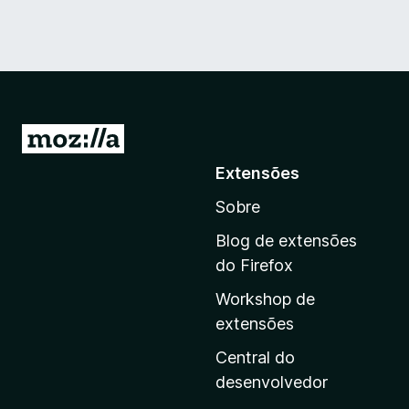
I
r
Extensões
p
Sobre
a
r
Blog de extensões
a
do Firefox
a
Workshop de
p
extensões
á
g
Central do
i
desenvolvedor
n