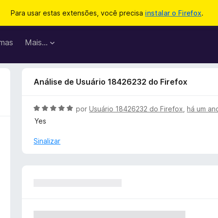
Para usar estas extensões, você precisa
instalar o Firefox
.
mas
Mais…
Análise de Usuário 18426232 do Firefox
A
por
Usuário 18426232 do Firefox
,
há um an
v
Yes
a
l
Sinalizar
i
a
d
o
e
m
5