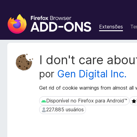
E
x
Extensões
Te
t
e
n
s
M
I don't care abou
õ
e
t
e
por
Gen Digital Inc.
a
s
d
d
a
Get rid of cookie warnings from almost all 
o
d
N
o
Disponível no Firefox para Android™
Disponível no Firefox para Android™
3.
a
s
227.885 usuários
227.885 usuários
v
d
a
e
e
g
x
a