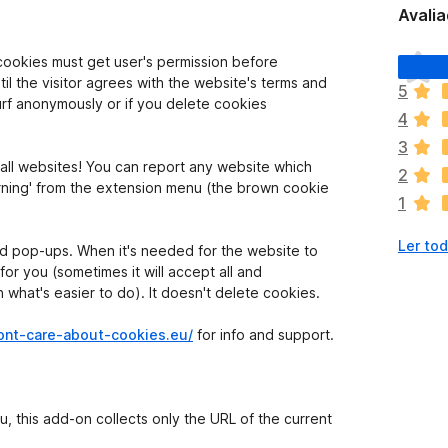
Avalia
A
 cookies must get user's permission before
i
il the visitor agrees with the website's terms and
5
n
urf anonymously or if you delete cookies
4
d
a
3
n
all websites! You can report any website which
2
ã
warning' from the extension menu (the brown cookie
1
o
e
Ler tod
x
ed pop-ups. When it's needed for the website to
i
for you (sometimes it will accept all and
s
hat's easier to do). It doesn't delete cookies.
t
e
ont-care-about-cookies.eu/
for info and support.
m
a
v
a
, this add-on collects only the URL of the current
l