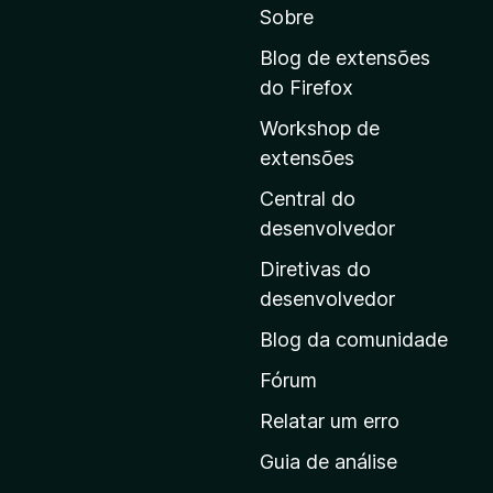
Sobre
a
r
Blog de extensões
a
do Firefox
a
Workshop de
p
extensões
á
g
Central do
i
desenvolvedor
n
Diretivas do
a
desenvolvedor
i
Blog da comunidade
n
i
Fórum
c
Relatar um erro
i
Guia de análise
a