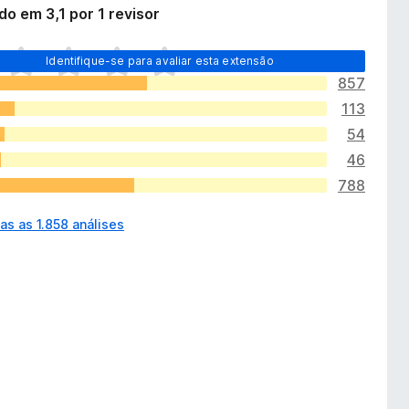
do em 3,1 por 1 revisor
Identifique-se para avaliar esta extensão
857
113
54
46
788
as as 1.858 análises