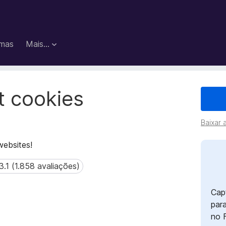
mas
Mais…
t cookies
Baixar 
websites!
3.1 (1.858 avaliações)
1 (1.858 avaliações)
Cap
para
no 