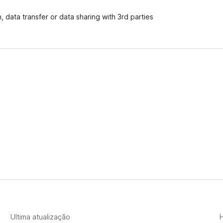
i
a
 data transfer or data sharing with 3rd parties
ç
õ
e
s
Ultima atualização