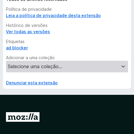
Política de privacidade
Leia a política de privacidade desta extensão
Histórico de versões
Ver todas as versões
Etiquetas
ad blocker
Adicionar a uma coleção
Denunciar esta extensão
I
r
p