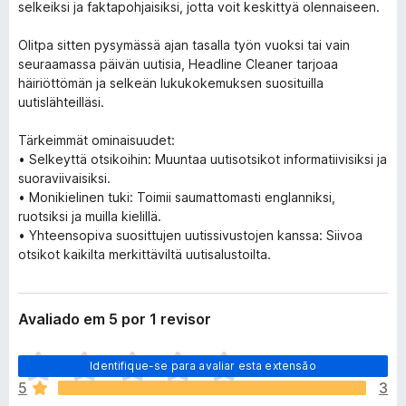
selkeiksi ja faktapohjaisiksi, jotta voit keskittyä olennaiseen.
Olitpa sitten pysymässä ajan tasalla työn vuoksi tai vain
seuraamassa päivän uutisia, Headline Cleaner tarjoaa
häiriöttömän ja selkeän lukukokemuksen suosituilla
uutislähteilläsi.
Tärkeimmät ominaisuudet:
• Selkeyttä otsikoihin: Muuntaa uutisotsikot informatiivisiksi ja
suoraviivaisiksi.
• Monikielinen tuki: Toimii saumattomasti englanniksi,
ruotsiksi ja muilla kielillä.
• Yhteensopiva suosittujen uutissivustojen kanssa: Siivoa
otsikot kaikilta merkittäviltä uutisalustoilta.
Avaliado em 5 por 1 revisor
A
Identifique-se para avaliar esta extensão
i
5
3
n