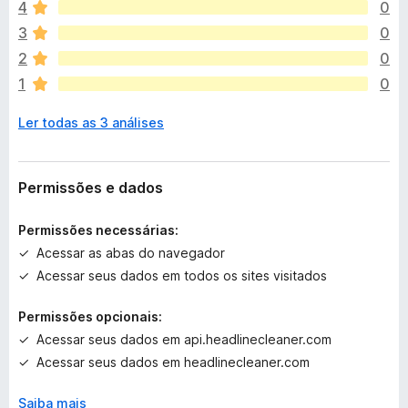
4
0
d
a
3
0
n
2
0
ã
1
0
o
e
Ler todas as 3 análises
x
i
s
t
Permissões e dados
e
m
Permissões necessárias:
a
Acessar as abas do navegador
v
Acessar seus dados em todos os sites visitados
a
l
Permissões opcionais:
i
a
Acessar seus dados em api.headlinecleaner.com
ç
Acessar seus dados em headlinecleaner.com
õ
e
Saiba mais