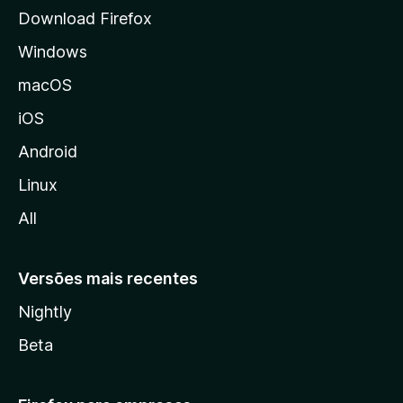
l
Download Firefox
d
Windows
a
M
macOS
o
iOS
z
i
Android
l
Linux
l
All
a
Versões mais recentes
Nightly
Beta