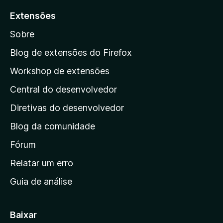
a
Extensões
r
Sobre
a
a
Blog de extensões do Firefox
p
Workshop de extensões
á
Central do desenvolvedor
g
i
Diretivas do desenvolvedor
n
Blog da comunidade
a
i
Fórum
n
Relatar um erro
i
Guia de análise
c
i
a
Baixar