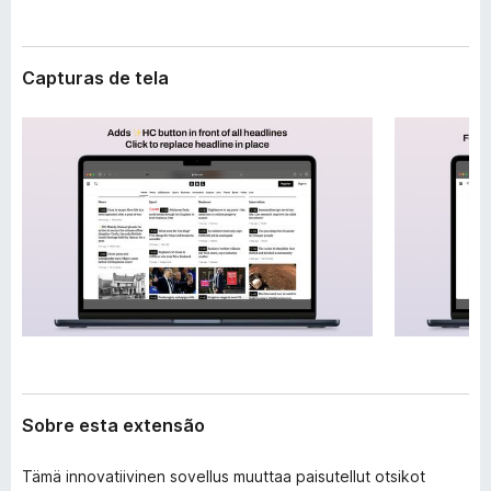
e
d
n
o
s
r
ã
Capturas de tela
o
F
i
r
e
f
o
x
Sobre esta extensão
Tämä innovatiivinen sovellus muuttaa paisutellut otsikot