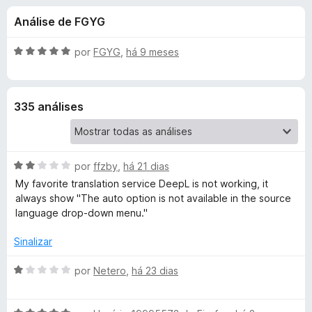
e
4
d
Análise de FGYG
,
o
s
3
r
d
A
por
FGYG
,
há 9 meses
F
d
e
v
i
5
a
l
r
e
335 análises
i
e
a
f
划
d
o
o
x
A
词
por
ffzby
,
há 21 dias
e
v
m
My favorite translation service DeepL is not working, it
a
5
always show "The auto option is not available in the source
翻
l
d
language drop-down menu."
i
e
译
a
5
Sinalizar
d
o
A
por
Netero
,
há 23 dias
e
v
m
a
2