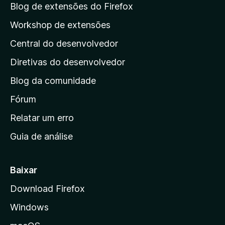
a
Blog de extensões do Firefox
p
Workshop de extensões
á
Central do desenvolvedor
g
i
Diretivas do desenvolvedor
n
Blog da comunidade
a
i
Fórum
n
Relatar um erro
i
Guia de análise
c
i
a
Baixar
l
Download Firefox
d
Windows
a
M