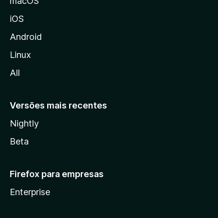
macOS
o
iOS
z
i
Android
l
Linux
l
All
a
Versões mais recentes
Nightly
Beta
Firefox para empresas
Enterprise