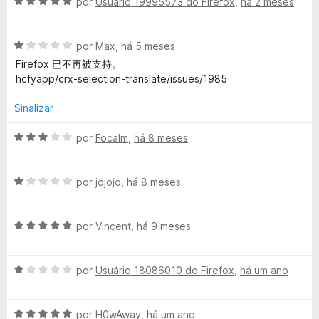
A
l
por
Usuário 19995573 do Firefox
,
há 2 meses
d
v
i
e
a
a
5
A
l
por
Max
,
há 5 meses
d
v
i
o
Firefox 已不再被支持。
a
a
e
hcfyapp/crx-selection-translate/issues/1985
l
d
m
i
o
1
Sinalizar
a
e
d
d
m
e
A
por
Focalm
,
há 8 meses
o
5
5
v
e
d
a
m
e
A
l
por
jojojo
,
há 8 meses
1
5
v
i
d
a
a
e
A
l
por
Vincent
,
há 9 meses
d
5
v
i
o
a
a
e
A
l
por
Usuário 18086010 do Firefox
,
há um ano
d
m
v
i
o
3
a
a
e
d
A
l
por
H0wAway
,
há um ano
d
m
e