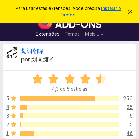
P
Entrar
Para usar estas extensões, você precisa
instalar o
D
e
Firefox
.
e
E
s
s
x
c
q
a
t
Extensões
Temas
Mais…
u
r
e
t
i
a
n
A
划词翻译
s
r
s
e
a
por
划词翻译
s
õ
n
r
t
e
e
a
A
s
á
v
v
d
i
4,3 de 5 estrelas
a
s
o
l
o
l
5
250
N
i
4
25
a
i
a
v
3
9
d
e
o
s
2
5
e
g
1
46
m
a