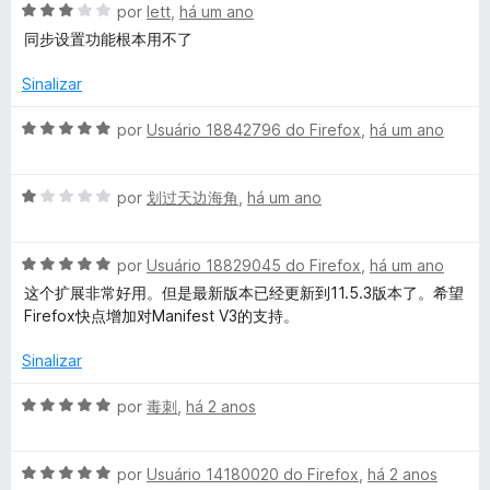
e
d
A
por
lett
,
há um ano
m
e
v
同步设置功能根本用不了
5
5
a
d
l
Sinalizar
e
i
5
a
A
por
Usuário 18842796 do Firefox
,
há um ano
d
v
o
a
e
A
l
por
划过天边海角
,
há um ano
m
v
i
3
a
a
d
A
l
por
Usuário 18829045 do Firefox
,
há um ano
d
e
v
i
o
这个扩展非常好用。但是最新版本已经更新到11.5.3版本了。希望
5
a
a
e
Firefox快点增加对Manifest V3的支持。
l
d
m
i
o
5
Sinalizar
a
e
d
d
m
e
A
por
毒刺
,
há 2 anos
o
1
5
v
e
d
a
m
e
A
l
por
Usuário 14180020 do Firefox
,
há 2 anos