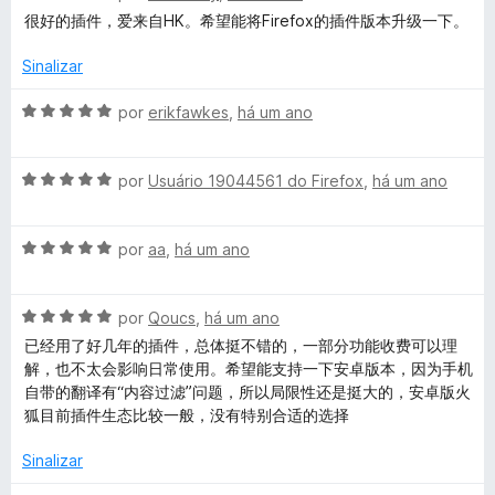
v
i
o
1
5
很好的插件，爱来自HK。希望能将Firefox的插件版本升级一下。
a
a
e
d
l
d
m
e
Sinalizar
i
o
5
5
a
e
d
A
por
erikfawkes
,
há um ano
d
m
e
v
o
1
5
a
e
d
A
l
por
Usuário 19044561 do Firefox
,
há um ano
m
e
v
i
5
5
a
a
d
A
l
por
aa
,
há um ano
d
e
v
i
o
5
a
a
e
A
l
por
Qoucs
,
há um ano
d
m
v
i
o
5
已经用了好几年的插件，总体挺不错的，一部分功能收费可以理
a
a
e
d
解，也不太会影响日常使用。希望能支持一下安卓版本，因为手机
l
d
m
e
自带的翻译有“内容过滤”问题，所以局限性还是挺大的，安卓版火
i
o
5
5
狐目前插件生态比较一般，没有特别合适的选择
a
e
d
d
m
e
Sinalizar
o
5
5