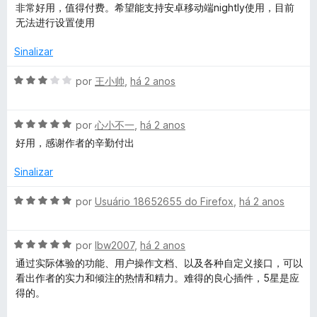
5
5
v
i
非常好用，值得付费。希望能支持安卓移动端nightly使用，目前
d
a
a
无法进行设置使用
e
l
d
5
i
o
Sinalizar
a
e
d
m
A
por
王小帅
,
há 2 anos
o
5
v
e
d
a
m
e
A
l
por
心小不一
,
há 2 anos
5
5
v
i
好用，感谢作者的辛勤付出
d
a
a
e
l
d
Sinalizar
5
i
o
a
e
A
por
Usuário 18652655 do Firefox
,
há 2 anos
d
m
v
o
3
a
e
d
A
l
por
lbw2007
,
há 2 anos
m
e
v
i
通过实际体验的功能、用户操作文档、以及各种自定义接口，可以
5
5
a
a
看出作者的实力和倾注的热情和精力。难得的良心插件，5星是应
d
l
d
得的。
e
i
o