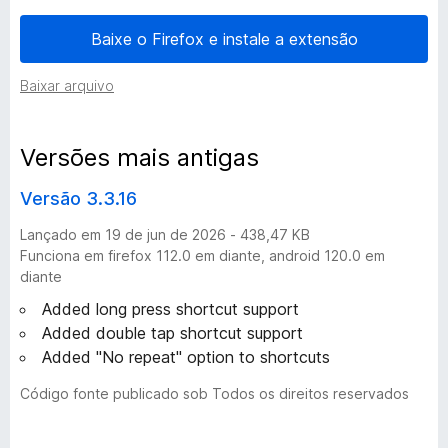
e
Baixe o Firefox e instale a extensão
s
Baixar arquivo
d
Versões mais antigas
o
Versão 3.3.16
G
Lançado em 19 de jun de 2026 - 438,47 KB
Funciona em firefox 112.0 em diante, android 120.0 em
l
diante
Added long press shortcut support
o
Added double tap shortcut support
Added "No repeat" option to shortcuts
b
Código fonte publicado sob Todos os direitos reservados
a