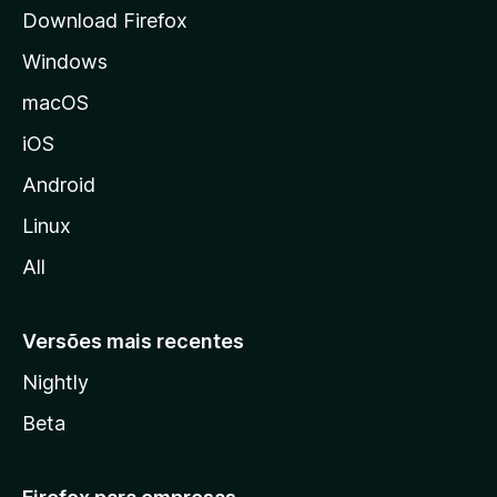
l
Download Firefox
d
Windows
a
M
macOS
o
iOS
z
i
Android
l
Linux
l
All
a
Versões mais recentes
Nightly
Beta