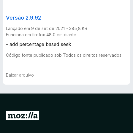
Versão 2.9.92
Lançado em 9 de set de 2021 - 385,8 KB
Funciona em firefox 48.0 em diante
- add percentage based seek
Código fonte publicado sob Todos os direitos reservados
Baixar arquivo
I
r
p