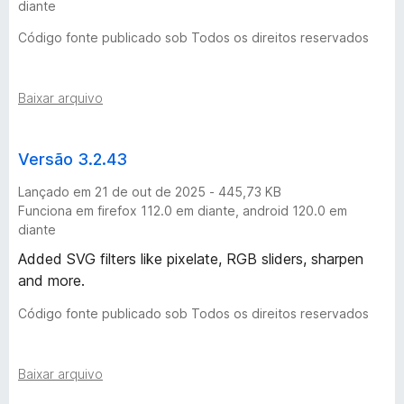
diante
l
Código fonte publicado sob Todos os direitos reservados
o
Baixar arquivo
c
i
Versão 3.2.43
Lançado em 21 de out de 2025 - 445,73 KB
d
Funciona em firefox 112.0 em diante, android 120.0 em
diante
a
Added SVG filters like pixelate, RGB sliders, sharpen
and more.
d
Código fonte publicado sob Todos os direitos reservados
e
d
Baixar arquivo