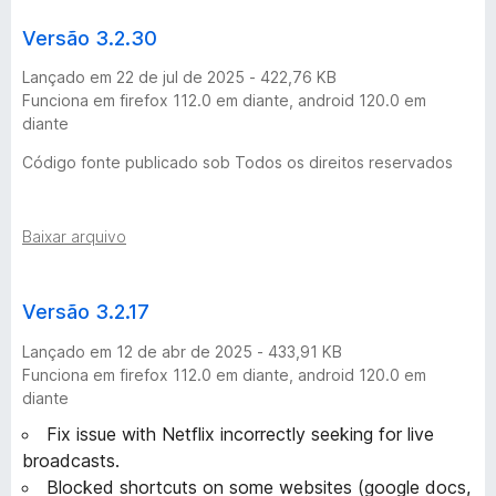
e
Versão 3.2.30
v
Lançado em 22 de jul de 2025 - 422,76 KB
Funciona em firefox 112.0 em diante, android 120.0 em
í
diante
Código fonte publicado sob Todos os direitos reservados
d
e
Baixar arquivo
o
Versão 3.2.17
-
Lançado em 12 de abr de 2025 - 433,91 KB
Funciona em firefox 112.0 em diante, android 120.0 em
2
diante
Fix issue with Netflix incorrectly seeking for live
5
broadcasts.
Blocked shortcuts on some websites (google docs,