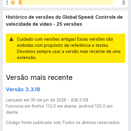
i
1
9
m
d
4
o
c
Histórico de versões do Global Speed: Controle de
,
r
8
velocidade de vídeo - 25 versões
F
o
d
i
e
Cuidado com versões antigas! Essas versões são
r
d
5
exibidas com propósito de referência e testes.
e
Devemos sempre usar a versão mais recente de uma
f
e
extensão.
o
x
v
Versão mais recente
e
Versão 3.3.18
r
Lançado em 30 de jun de 2026 - 438,5 KB
Funciona em firefox 112.0 em diante, android 120.0 em
s
diante
Código fonte publicado sob Todos os direitos reservados
õ