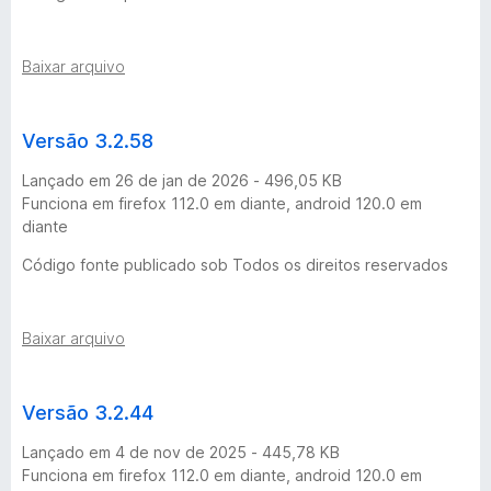
n
t
Baixar arquivo
r
Versão 3.2.58
o
Lançado em 26 de jan de 2026 - 496,05 KB
Funciona em firefox 112.0 em diante, android 120.0 em
l
diante
e
Código fonte publicado sob Todos os direitos reservados
d
Baixar arquivo
e
Versão 3.2.44
v
Lançado em 4 de nov de 2025 - 445,78 KB
e
Funciona em firefox 112.0 em diante, android 120.0 em