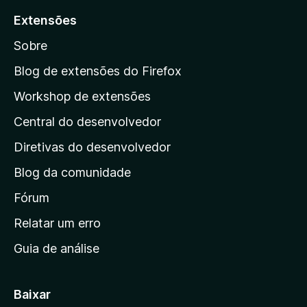
a
Extensões
r
Sobre
a
a
Blog de extensões do Firefox
p
Workshop de extensões
á
Central do desenvolvedor
g
i
Diretivas do desenvolvedor
n
Blog da comunidade
a
i
Fórum
n
Relatar um erro
i
Guia de análise
c
i
a
Baixar