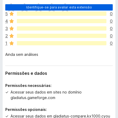
A
Identifique-se para avaliar esta extensão
i
5
0
n
4
0
d
a
3
0
n
2
0
ã
1
0
o
e
Ainda sem análises
x
i
s
t
Permissões e dados
e
m
Permissões necessárias:
a
Acessar seus dados em sites no domínio
v
gladiatus.gameforge.com
a
l
Permissões opcionais:
i
Acessar seus dados em gladiatus-compare.kx1000.cyou
a