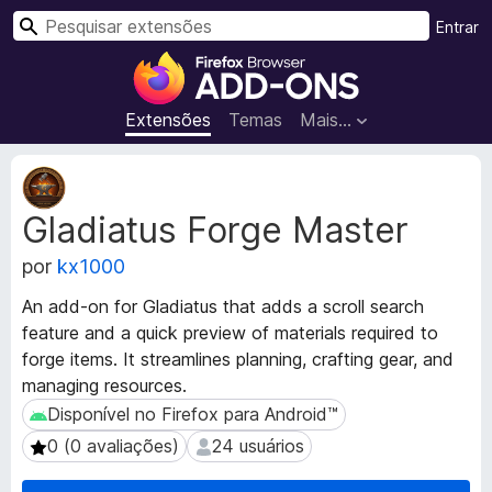
P
Entrar
e
E
s
x
q
t
Extensões
Temas
Mais…
u
e
i
n
M
s
s
e
a
Gladiatus Forge Master
t
õ
r
a
e
por
kx1000
d
s
a
d
An add-on for Gladiatus that adds a scroll search
d
o
feature and a quick preview of materials required to
o
N
forge items. It streamlines planning, crafting gear, and
s
a
d
managing resources.
a
v
Disponível no Firefox para Android™
Disponível no Firefox para Android™
e
e
0 (0 avaliações)
24 usuários
0 (0 avaliações)
24 usuários
x
g
t
a