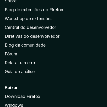
Sobre
a
a
Blog de extensões do Firefox
p
Workshop de extensões
á
Central do desenvolvedor
g
i
Diretivas do desenvolvedor
n
Blog da comunidade
a
i
Fórum
n
Relatar um erro
i
Guia de análise
c
i
a
Baixar
l
Download Firefox
d
Windows
a