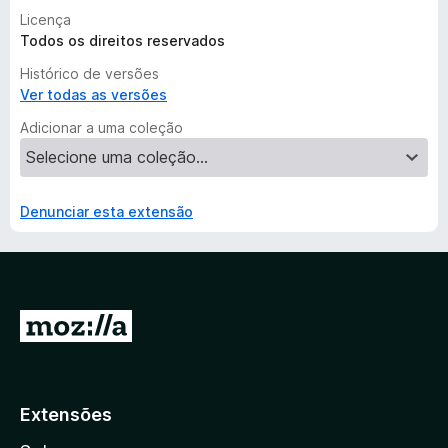
Licença
Todos os direitos reservados
Histórico de versões
Ver todas as versões
Adicionar a uma coleção
Denunciar esta extensão
I
r
p
a
Extensões
r