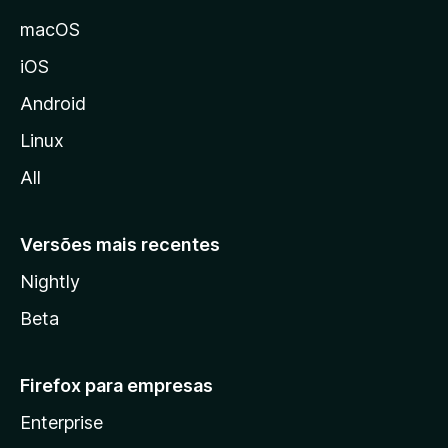
M
macOS
o
iOS
z
i
Android
l
Linux
l
All
a
Versões mais recentes
Nightly
Beta
Firefox para empresas
Enterprise