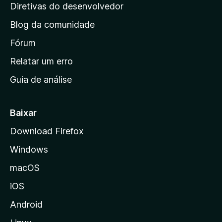
i
Diretivas do desenvolvedor
n
Blog da comunidade
a
i
Fórum
n
Relatar um erro
i
Guia de análise
c
i
a
Baixar
l
Download Firefox
d
Windows
a
M
macOS
o
iOS
z
i
Android
l