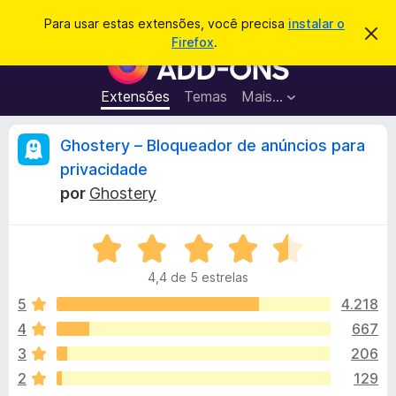
P
Entrar
Para usar estas extensões, você precisa
instalar o
D
e
Firefox
.
e
E
s
s
x
c
q
a
t
Extensões
Temas
Mais…
u
r
e
t
i
a
n
A
Ghostery – Bloqueador de anúncios para
s
r
s
e
a
privacidade
s
õ
n
r
t
por
Ghostery
e
e
a
s
á
v
d
A
i
s
v
o
l
o
4,4 de 5 estrelas
a
N
l
5
4.218
a
i
i
v
4
667
a
e
s
3
206
d
g
o
2
129
a
e