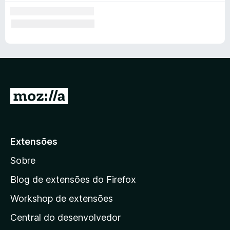
e
I
r
p
a
Extensões
r
Sobre
a
a
Blog de extensões do Firefox
p
Workshop de extensões
á
Central do desenvolvedor
g