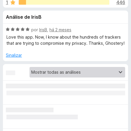
e
1
446
m
d
4
o
s
Análise de IrisB
,
r
4
F
d
d
A
por
IrisB
,
há 2 meses
i
e
v
Love this app. Now, I know about the hundreds of trackers
r
e
5
a
that are trying to compromise my privacy. Thanks, Ghostery!
e
l
i
f
Sinalizar
G
a
o
d
x
h
o
e
o
m
5
d
s
e
5
t
e