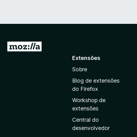
I
r
Extensões
p
Sobre
a
r
Blog de extensões
a
do Firefox
a
Workshop de
p
extensões
á
g
Central do
i
desenvolvedor
n