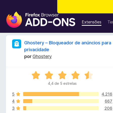
E
x
Extensões
Te
t
e
n
A
Ghostery – Bloqueador de anúncios para
s
privacidade
õ
n
por
Ghostery
e
s
á
d
A
o
l
v
N
4,4 de 5 estrelas
a
a
i
l
v
5
4.216
i
e
a
4
667
s
g
d
3
206
o
a