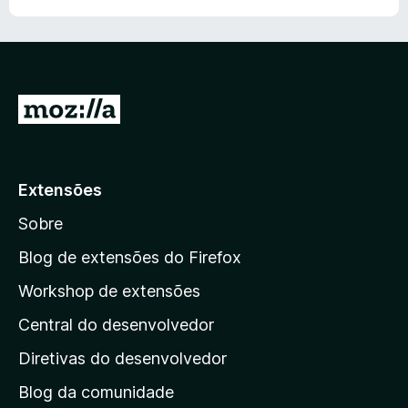
e
I
r
p
a
Extensões
r
Sobre
a
a
Blog de extensões do Firefox
p
Workshop de extensões
á
Central do desenvolvedor
g
i
Diretivas do desenvolvedor
n
Blog da comunidade
a