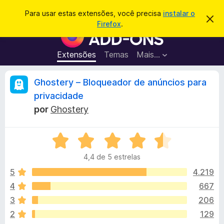
P
Entrar
Para usar estas extensões, você precisa
instalar o
D
e
Firefox
.
e
E
s
s
x
c
q
a
t
Extensões
Temas
Mais…
u
r
e
t
i
a
n
A
Ghostery – Bloqueador de anúncios para
s
r
s
e
a
privacidade
s
õ
n
r
t
por
Ghostery
e
e
a
s
á
v
d
A
i
s
v
o
l
o
4,4 de 5 estrelas
a
N
l
5
4.219
a
i
i
v
4
667
a
e
s
3
206
d
g
o
2
129
a
e