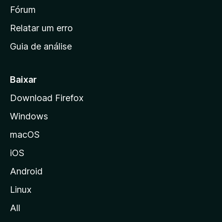
i
Fórum
n
Relatar um erro
i
Guia de análise
c
i
a
Baixar
l
Download Firefox
d
Windows
a
M
macOS
o
iOS
z
i
Android
l
Linux
l
All
a