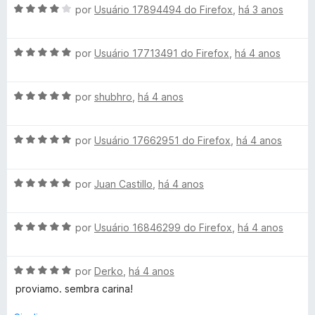
a
e
d
A
por
Usuário 17894494 do Firefox
,
há 3 anos
d
m
e
v
o
5
5
a
e
d
A
l
por
Usuário 17713491 do Firefox
,
há 4 anos
m
e
v
i
5
5
a
a
d
A
l
por
shubhro
,
há 4 anos
d
e
v
i
o
5
a
a
e
A
l
por
Usuário 17662951 do Firefox
,
há 4 anos
d
m
v
i
o
4
a
a
e
d
A
l
por
Juan Castillo
,
há 4 anos
d
m
e
v
i
o
5
5
a
a
e
d
A
l
por
Usuário 16846299 do Firefox
,
há 4 anos
d
m
e
v
i
o
5
5
a
a
e
d
A
l
por
Derko
,
há 4 anos
d
m
e
v
i
o
5
5
proviamo. sembra carina!
a
a
e
d
l