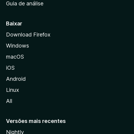
Guia de análise
c
i
a
Baixar
l
Download Firefox
d
Windows
a
M
macOS
o
iOS
z
i
Android
l
Linux
l
All
a
Versões mais recentes
Nightly