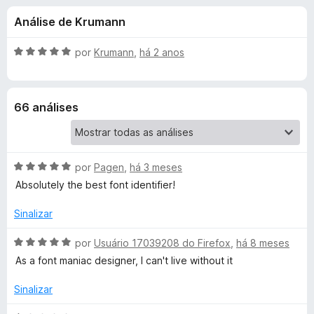
e
4
d
Análise de Krumann
,
o
s
6
r
d
A
por
Krumann
,
há 2 anos
F
d
e
v
i
5
a
l
r
e
66 análises
i
e
a
f
F
d
o
o
x
A
o
por
Pagen
,
há 3 meses
e
v
m
Absolutely the best font identifier!
a
5
n
l
d
Sinalizar
i
e
t
a
A
5
por
Usuário 17039208 do Firefox
,
há 8 meses
d
v
As a font maniac designer, I can't live without it
s
o
a
e
l
Sinalizar
m
i
N
5