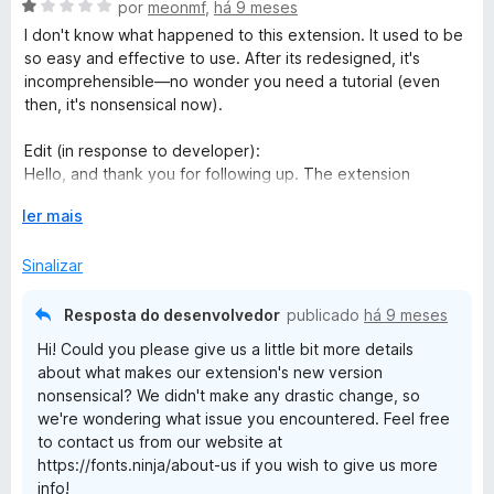
a
A
por
meonmf
,
há 9 meses
d
d
v
i
I don't know what happened to this extension. It used to be
e
o
a
so easy and effective to use. After its redesigned, it's
5
e
l
incomprehensible—no wonder you need a tutorial (even
n
m
i
then, it's nonsensical now).
5
a
j
d
d
Edit (in response to developer):
e
o
Hello, and thank you for following up. The extension
5
e
a
behaves quite differently from a couple of years ago. If I
m
E
ler mais
recall, you could hover or click on text and a persistent,
1
x
midsize popup would appear—staying open and interactive
d
p
Sinalizar
so you could review details or take notes. Now, the popup is
e
a
tiny and trails the cursor, which makes it harder to use. It also
5
n
fails to appear outside private windows, likely due to
Resposta do desenvolvedor
publicado
há 9 meses
d
conflicts with other extensions. In short, it feels over-
Hi! Could you please give us a little bit more details
i
designed—the kind of counterproductive complexity that’s
about what makes our extension's new version
r
become too common in tech. If you ever reintroduce an
nonsensical? We didn't make any drastic change, so
p
option for the earlier persistent-popup style, I think many of
we're wondering what issue you encountered. Feel free
a
us would appreciate it. Thank you for your work and
to contact us from our website at
r
consideration.
https://fonts.ninja/about-us if you wish to give us more
a
info!