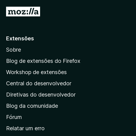
d
I
e
r
5
p
a
Extensões
r
Sobre
a
a
Blog de extensões do Firefox
p
Workshop de extensões
á
Central do desenvolvedor
g
i
Diretivas do desenvolvedor
n
Blog da comunidade
a
i
Fórum
n
Relatar um erro
i