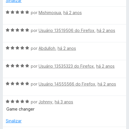
Sinalizar
m
e
i
5
5
a
A
por
Mishimoqua
,
há 2 anos
d
d
v
e
o
a
5
e
A
l
por
Usuário 13519506 do Firefox
,
há 2 anos
m
v
i
5
a
a
d
A
l
por
Abdulloh
,
há 2 anos
d
e
v
i
o
5
a
a
e
A
l
por
Usuário 13535323 do Firefox
,
há 2 anos
d
m
v
i
o
5
a
a
e
d
A
l
por
Usuário 14555566 do Firefox
,
há 2 anos
d
m
e
v
i
o
5
5
a
a
e
d
A
l
por
Johnny
,
há 3 anos
d
m
e
v
i
o
5
5
Game changer
a
a
e
d
l
d
m
e
Sinalizar
i
o
5
5