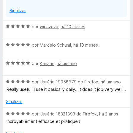
Sinalizar
A
por
wieszczu
,
há 10 meses
v
a
A
l
por
Marcelo Schumi
,
há 10 meses
v
i
a
a
A
l
por
Kanaan
,
há um ano
d
v
i
o
a
a
e
A
l
por
Usuário 19058879 do Firefox
,
há um ano
d
m
v
i
o
5
Really useful, I use it basically daily.. it does it job very well...
a
a
e
d
l
d
m
e
Sinalizar
i
o
5
5
a
e
d
A
por
Usuário 18321893 do Firefox
,
há 2 anos
d
m
e
v
Incroyablement efficace et pratique !
o
5
5
a
e
d
l